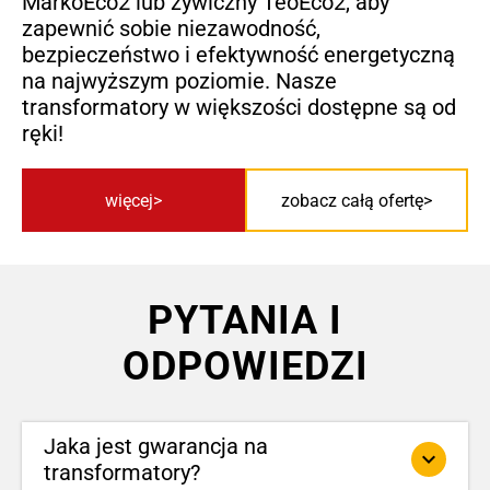
MarkoEco2 lub żywiczny TeoEco2, aby
zapewnić sobie niezawodność,
bezpieczeństwo i efektywność energetyczną
na najwyższym poziomie. Nasze
transformatory w większości dostępne są od
ręki!
więcej
zobacz całą ofertę
PYTANIA I
ODPOWIEDZI
Jaka jest gwarancja na
keyboard_arrow_down
transformatory?