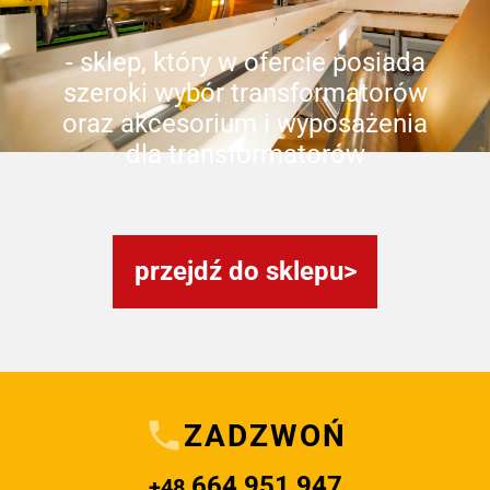
- sklep, który w ofercie posiada
szeroki wybór transformatorów
oraz akcesorium i wyposażenia
dla transformatorów
przejdź do sklepu
ZADZWOŃ
664 951 947
+48