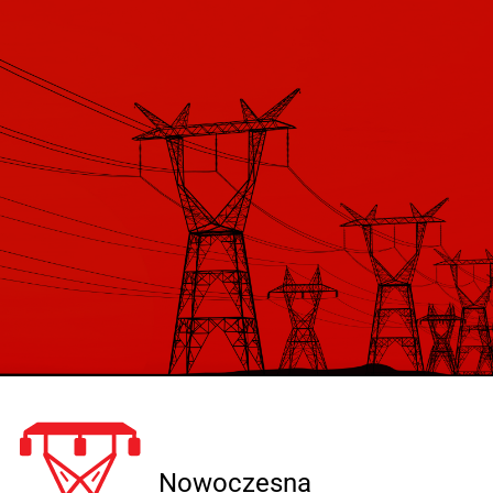
ransformatory Żywiczne SN
eoEco2 - Bezpieczeństwo i
Wydajność
ia TeoEco2 to nasza odpowiedź na
snące wymagania nowoczesnej
rgetyki. Projektując te transformatory,
piliśmy się na trzech filarach:
pieczeństwie pożarowym, zgodności z
orystyczną dyrektywą EcoDesign oraz
obsługowej eksploatacji. To urządzenia,
e po zainstalowaniu po prostu działają,
 generując dodatkowych kosztów
zymania.
hnologia, która dba o bezpieczeństwo
rzeciwieństwie do tradycyjnych
wiązań olejowych, nasze transformatory
korzystują izolację z żywicy
oksydowej wzmacnianej mączką
rcową i wodorotlenkiem glinu. Taka
szanka gwarantuje nie tylko doskonałą
rzymałość dielektryczną, ale przede
Nowoczesna