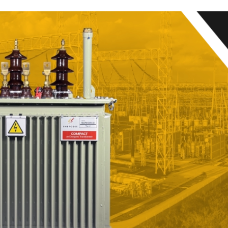
ądzenie przed przegrzaniem.
owość do pracy:
Urządzenia są odporne
wstrząsy i drgania, a dzięki zwartej
trukcji łatwo je zintegrować w stacjach
ntenerowych czy ciasnych
ieszczeniach technicznych.
ależności od konfiguracji