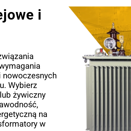
urz
ejowe i
Got
na 
kons
ko
pom
*W z
związania
ą wymagania
 i nowoczesnych
u. Wybierz
lub żywiczny
zawodność,
ergetyczną na
sformatory w