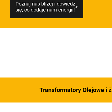
Dzięki możliwości monitorowania w cz
Poznaj nas bliżej i dowiedz
rzeczywistym, transformatory ole
się, co dodaje nam energii!
MarkoEco2 optymalizują koszty operac
i zwiększają bezpieczeństwo. Sol
konstrukcja i użycie materiałów odpor
na korozję zapewniają długotr
trwałość, co czyni te transforma
idealnymi do zastosowań w energe
odnawialnej, przemyśle oraz w sekt
energetyki wiatrowej. Wybi
transformatory olejowe MarkoEco2,
cieszyć się niezrównaną wydajnoś
niezawodnością i efektywnoś
energetyczną.
Transformatory Olejowe i 