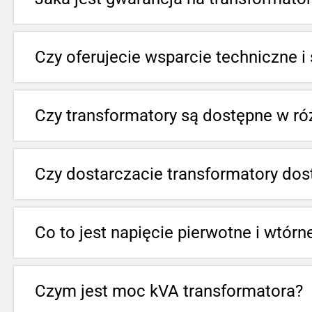
Oferujemy gwarancję na nasze transformator
Czy oferujecie wsparcie techniczne i
transformatory są fabrycznie nowe.
Tak, oferujemy pełne wsparcie techniczne o
Czy transformatory są dostępne w ró
wszelkie pytania i zapewnić pomoc.
Tak, nasze transformatory spełniają najwyższ
Czy dostarczacie transformatory dost
Certificate of Conformity.
Tak, oferujemy transformatory odpowiednie 
Co to jest napięcie pierwotne i wtór
Napięcie pierwotne to napięcie podawane na 
Czym jest moc kVA transformatora?
napięcie pierwotne na wtórne w zależności od