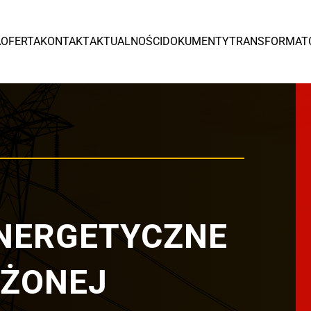
Europa
A
OFERTA
KONTAKT
AKTUALNOŚCI
DOKUMENTY
TRANSFORMAT
España
Czytaj więcej >
NERGETYCZNE
Tr
ŻONEJ
od