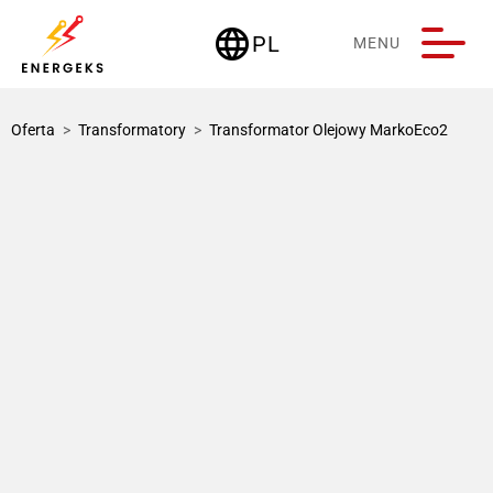
language
PL
MENU
Deutschland
Oferta
>
Transformatory
>
Transformator Olejowy MarkoEco2
1 / 3