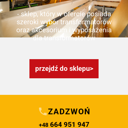
- sklep, który w ofercie posiada
szeroki wybór transformatorów
oraz akcesorium i wyposażenia
dla transformatorów
przejdź do sklepu
ZADZWOŃ
664 951 947
+48