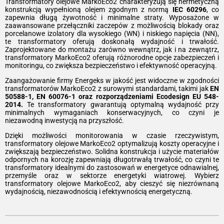
Transformatory olejowe MarkoEco2 charakteryzują się hermetyczną
konstrukcją wypełnioną olejem zgodnym z normą
IEC 60296
, co
zapewnia długą żywotność i minimalne straty. Wyposażone w
zaawansowane przełączniki zaczepów z możliwością blokady oraz
porcelanowe izolatory dla wysokiego (WN) i niskiego napięcia (NN),
te transformatory oferują doskonałą wydajność i trwałość.
Zaprojektowane do montażu zarówno wewnątrz, jak i na zewnątrz,
transformatory MarkoEco2 oferują różnorodne opcje zabezpieczeń i
monitoringu, co zwiększa bezpieczeństwo i efektywność operacyjną.
Zaangażowanie firmy Energeks w jakość jest widoczne w zgodności
transformatorów MarkoEco2 z surowymi standardami, takimi jak
EN
50588-1, EN 60076-1 oraz rozporządzeniami Ecodesign EU 548-
2014.
Te transformatory gwarantują optymalną wydajność przy
minimalnych wymaganiach konserwacyjnych, co czyni je
niezawodną inwestycją na przyszłość.
Dzięki możliwości monitorowania w czasie rzeczywistym,
transformatory olejowe MarkoEco2 optymalizują koszty operacyjne i
zwiększają bezpieczeństwo. Solidna konstrukcja i użycie materiałów
odpornych na korozję zapewniają długotrwałą trwałość, co czyni te
transformatory idealnymi do zastosowań w energetyce odnawialnej,
przemyśle oraz w sektorze energetyki wiatrowej. Wybierz
transformatory olejowe MarkoEco2, aby cieszyć się niezrównaną
wydajnością, niezawodnością i efektywnością energetyczną.