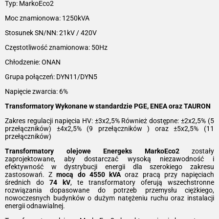
Typ: MarkoEco2
Moc znamionowa: 1250kVA
Stosunek SN/NN: 21kV / 420V
Częstotliwość znamionowa: 50Hz
Chłodzenie: ONAN
Grupa połączeń: DYN11/DYN5
Napięcie zwarcia: 6%
Transformatory Wykonane w standardzie PGE, ENEA oraz TAURON
Zakres regulacji napięcia HV: ±3x2,5% Również dostępne: ±2x2,5% (5
przełączników) ±4x2,5% (9 przełączników ) oraz ±5x2,5% (11
przełączników)
Transformatory olejowe Energeks MarkoEco2
zostały
zaprojektowane, aby dostarczać wysoką niezawodność i
efektywność w dystrybucji energii dla szerokiego zakresu
zastosowań. Z
mocą do 4550 kVA
oraz pracą przy napięciach
średnich do
74 kV
, te transformatory oferują wszechstronne
rozwiązania dopasowane do potrzeb przemysłu ciężkiego,
nowoczesnych budynków o dużym natężeniu ruchu oraz instalacji
energii odnawialnej.