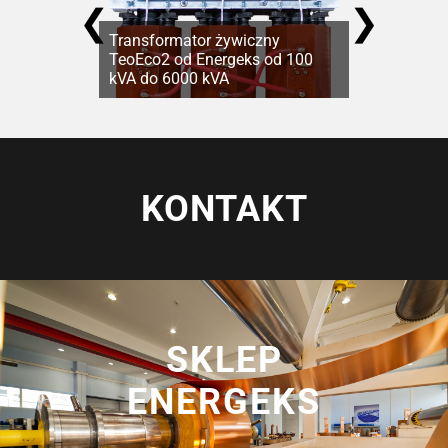
❮
❯
Transformator żywiczny
TeoEco2 od Energeks od 100
kVA do 6000 kVA
KONTAKT
SKLEP
ENERGEKS