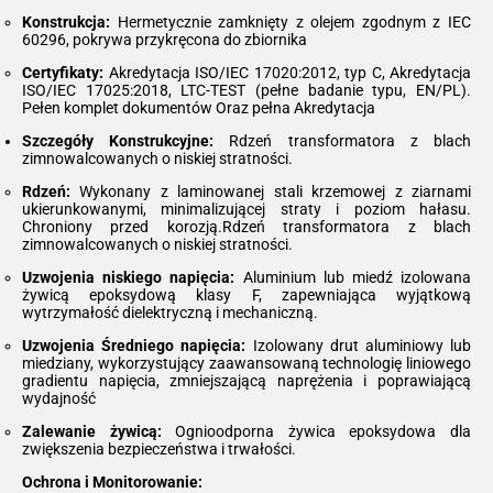
Konstrukcja:
Hermetycznie zamknięty z olejem zgodnym z IEC
60296, pokrywa przykręcona do zbiornika
Certyfikaty:
Akredytacja ISO/IEC 17020:2012, typ C, Akredytacja
ISO/IEC 17025:2018, LTC-TEST (pełne badanie typu, EN/PL).
Pełen komplet dokumentów Oraz pełna Akredytacja
Szczegóły Konstrukcyjne:
Rdzeń transformatora z blach
zimnowalcowanych o niskiej stratności.
Rdzeń:
Wykonany z laminowanej stali krzemowej z ziarnami
ukierunkowanymi, minimalizującej straty i poziom hałasu.
Chroniony przed korozją.Rdzeń transformatora z blach
zimnowalcowanych o niskiej stratności.
Uzwojenia niskiego napięcia:
Aluminium lub miedź izolowana
żywicą epoksydową klasy F, zapewniająca wyjątkową
wytrzymałość dielektryczną i mechaniczną.
Uzwojenia Średniego napięcia:
Izolowany drut aluminiowy lub
miedziany, wykorzystujący zaawansowaną technologię liniowego
gradientu napięcia, zmniejszającą naprężenia i poprawiającą
wydajność
Zalewanie żywicą:
Ognioodporna żywica epoksydowa dla
zwiększenia bezpieczeństwa i trwałości.
Ochrona i Monitorowanie: