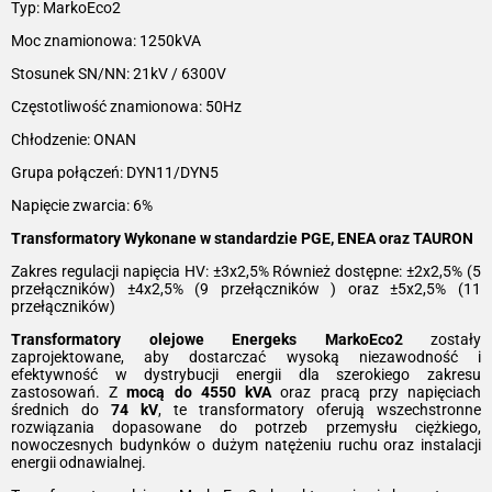
Typ: MarkoEco2
Moc znamionowa: 1250kVA
Stosunek SN/NN: 21kV / 6300V
Częstotliwość znamionowa: 50Hz
Chłodzenie: ONAN
Grupa połączeń: DYN11/DYN5
Napięcie zwarcia: 6%
Transformatory Wykonane w standardzie PGE, ENEA oraz TAURON
Zakres regulacji napięcia HV: ±3x2,5% Również dostępne: ±2x2,5% (5
przełączników) ±4x2,5% (9 przełączników ) oraz ±5x2,5% (11
przełączników)
Transformatory olejowe Energeks MarkoEco2
zostały
zaprojektowane, aby dostarczać wysoką niezawodność i
efektywność w dystrybucji energii dla szerokiego zakresu
zastosowań. Z
mocą do 4550 kVA
oraz pracą przy napięciach
średnich do
74 kV
, te transformatory oferują wszechstronne
rozwiązania dopasowane do potrzeb przemysłu ciężkiego,
nowoczesnych budynków o dużym natężeniu ruchu oraz instalacji
energii odnawialnej.