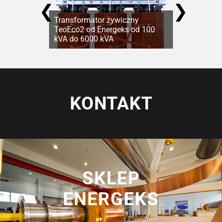
❮
❯
Transformator żywiczny
TeoEco2 od Energeks od 100
kVA do 6000 kVA
KONTAKT
SKLEP
ENERGEKS