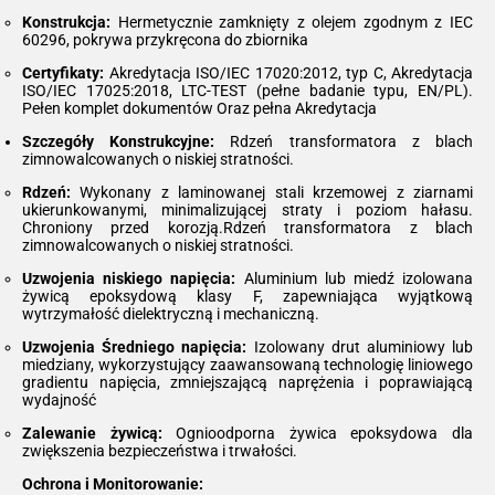
Konstrukcja:
Hermetycznie zamknięty z olejem zgodnym z IEC
60296, pokrywa przykręcona do zbiornika
Certyfikaty:
Akredytacja ISO/IEC 17020:2012, typ C, Akredytacja
ISO/IEC 17025:2018, LTC-TEST (pełne badanie typu, EN/PL).
Pełen komplet dokumentów Oraz pełna Akredytacja
Szczegóły Konstrukcyjne:
Rdzeń transformatora z blach
zimnowalcowanych o niskiej stratności.
Rdzeń:
Wykonany z laminowanej stali krzemowej z ziarnami
ukierunkowanymi, minimalizującej straty i poziom hałasu.
Chroniony przed korozją.Rdzeń transformatora z blach
zimnowalcowanych o niskiej stratności.
Uzwojenia niskiego napięcia:
Aluminium lub miedź izolowana
żywicą epoksydową klasy F, zapewniająca wyjątkową
wytrzymałość dielektryczną i mechaniczną.
Uzwojenia Średniego napięcia:
Izolowany drut aluminiowy lub
miedziany, wykorzystujący zaawansowaną technologię liniowego
gradientu napięcia, zmniejszającą naprężenia i poprawiającą
wydajność
Zalewanie żywicą:
Ognioodporna żywica epoksydowa dla
zwiększenia bezpieczeństwa i trwałości.
Ochrona i Monitorowanie: