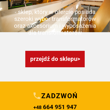
- sklep, który w ofercie posiada
szeroki wybór transformatorów
oraz akcesorium i wyposażenia
dla transformatorów
przejdź do sklepu
ZADZWOŃ
664 951 947
+48