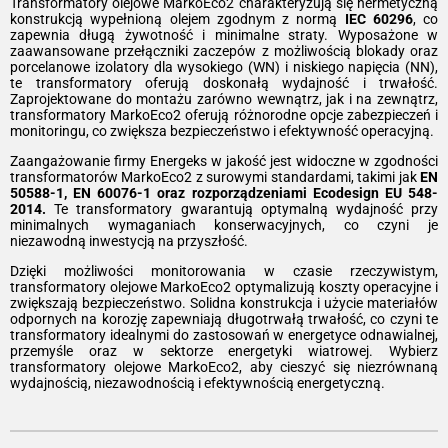
Transformatory olejowe MarkoEco2 charakteryzują się hermetyczną
konstrukcją wypełnioną olejem zgodnym z normą
IEC 60296
, co
zapewnia długą żywotność i minimalne straty. Wyposażone w
zaawansowane przełączniki zaczepów z możliwością blokady oraz
porcelanowe izolatory dla wysokiego (WN) i niskiego napięcia (NN),
te transformatory oferują doskonałą wydajność i trwałość.
Zaprojektowane do montażu zarówno wewnątrz, jak i na zewnątrz,
transformatory MarkoEco2 oferują różnorodne opcje zabezpieczeń i
monitoringu, co zwiększa bezpieczeństwo i efektywność operacyjną.
Zaangażowanie firmy Energeks w jakość jest widoczne w zgodności
transformatorów MarkoEco2 z surowymi standardami, takimi jak
EN
50588-1, EN 60076-1 oraz rozporządzeniami Ecodesign EU 548-
2014.
Te transformatory gwarantują optymalną wydajność przy
minimalnych wymaganiach konserwacyjnych, co czyni je
niezawodną inwestycją na przyszłość.
Dzięki możliwości monitorowania w czasie rzeczywistym,
transformatory olejowe MarkoEco2 optymalizują koszty operacyjne i
zwiększają bezpieczeństwo. Solidna konstrukcja i użycie materiałów
odpornych na korozję zapewniają długotrwałą trwałość, co czyni te
transformatory idealnymi do zastosowań w energetyce odnawialnej,
przemyśle oraz w sektorze energetyki wiatrowej. Wybierz
transformatory olejowe MarkoEco2, aby cieszyć się niezrównaną
wydajnością, niezawodnością i efektywnością energetyczną.