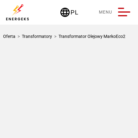
language
PL
MENU
Deutschland
Oferta
>
Transformatory
>
Transformator Olejowy MarkoEco2
1 / 3