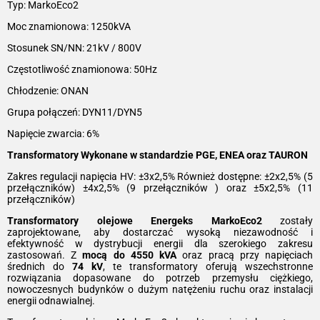
Typ: MarkoEco2
Moc znamionowa: 1250kVA
Stosunek SN/NN: 21kV / 800V
Częstotliwość znamionowa: 50Hz
Chłodzenie: ONAN
Grupa połączeń: DYN11/DYN5
Napięcie zwarcia: 6%
Transformatory Wykonane w standardzie PGE, ENEA oraz TAURON
Zakres regulacji napięcia HV: ±3x2,5% Również dostępne: ±2x2,5% (5
przełączników) ±4x2,5% (9 przełączników ) oraz ±5x2,5% (11
przełączników)
Transformatory olejowe Energeks MarkoEco2
zostały
zaprojektowane, aby dostarczać wysoką niezawodność i
efektywność w dystrybucji energii dla szerokiego zakresu
zastosowań. Z
mocą do 4550 kVA
oraz pracą przy napięciach
średnich do
74 kV
, te transformatory oferują wszechstronne
rozwiązania dopasowane do potrzeb przemysłu ciężkiego,
nowoczesnych budynków o dużym natężeniu ruchu oraz instalacji
energii odnawialnej.