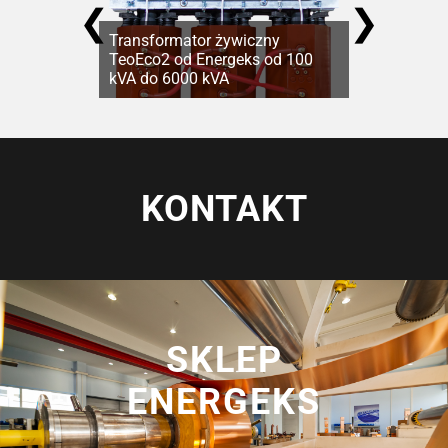
❮
❯
Transformator żywiczny
TeoEco2 od Energeks od 100
kVA do 6000 kVA
KONTAKT
SKLEP
ENERGEKS