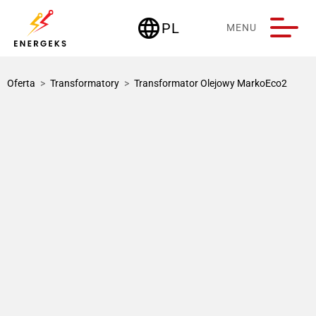
language
PL
MENU
Deutschland
Oferta
>
Transformatory
>
Transformator Olejowy MarkoEco2
1 / 3