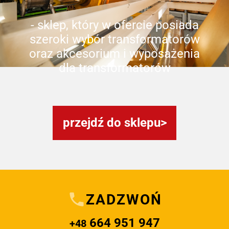
- sklep, który w ofercie posiada
szeroki wybór transformatorów
oraz akcesorium i wyposażenia
dla transformatorów
przejdź do sklepu
ZADZWOŃ
664 951 947
+48