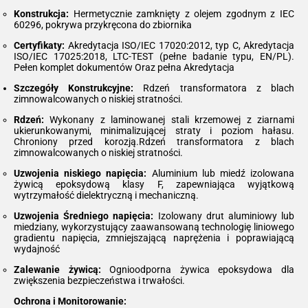
Konstrukcja:
Hermetycznie zamknięty z olejem zgodnym z IEC
60296, pokrywa przykręcona do zbiornika
Certyfikaty:
Akredytacja ISO/IEC 17020:2012, typ C, Akredytacja
ISO/IEC 17025:2018, LTC-TEST (pełne badanie typu, EN/PL).
Pełen komplet dokumentów Oraz pełna Akredytacja
Szczegóły Konstrukcyjne:
Rdzeń transformatora z blach
zimnowalcowanych o niskiej stratności.
Rdzeń:
Wykonany z laminowanej stali krzemowej z ziarnami
ukierunkowanymi, minimalizującej straty i poziom hałasu.
Chroniony przed korozją.Rdzeń transformatora z blach
zimnowalcowanych o niskiej stratności.
Uzwojenia niskiego napięcia:
Aluminium lub miedź izolowana
żywicą epoksydową klasy F, zapewniająca wyjątkową
wytrzymałość dielektryczną i mechaniczną.
Uzwojenia Średniego napięcia:
Izolowany drut aluminiowy lub
miedziany, wykorzystujący zaawansowaną technologię liniowego
gradientu napięcia, zmniejszającą naprężenia i poprawiającą
wydajność
Zalewanie żywicą:
Ognioodporna żywica epoksydowa dla
zwiększenia bezpieczeństwa i trwałości.
Ochrona i Monitorowanie: