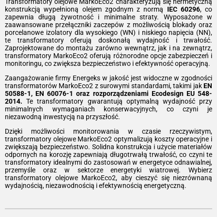
Transformatory olejowe MarkoEco2 charakteryzują się hermetyczną
konstrukcją wypełnioną olejem zgodnym z normą
IEC 60296
, co
zapewnia długą żywotność i minimalne straty. Wyposażone w
zaawansowane przełączniki zaczepów z możliwością blokady oraz
porcelanowe izolatory dla wysokiego (WN) i niskiego napięcia (NN),
te transformatory oferują doskonałą wydajność i trwałość.
Zaprojektowane do montażu zarówno wewnątrz, jak i na zewnątrz,
transformatory MarkoEco2 oferują różnorodne opcje zabezpieczeń i
monitoringu, co zwiększa bezpieczeństwo i efektywność operacyjną.
Zaangażowanie firmy Energeks w jakość jest widoczne w zgodności
transformatorów MarkoEco2 z surowymi standardami, takimi jak
EN
50588-1, EN 60076-1 oraz rozporządzeniami Ecodesign EU 548-
2014.
Te transformatory gwarantują optymalną wydajność przy
minimalnych wymaganiach konserwacyjnych, co czyni je
niezawodną inwestycją na przyszłość.
Dzięki możliwości monitorowania w czasie rzeczywistym,
transformatory olejowe MarkoEco2 optymalizują koszty operacyjne i
zwiększają bezpieczeństwo. Solidna konstrukcja i użycie materiałów
odpornych na korozję zapewniają długotrwałą trwałość, co czyni te
transformatory idealnymi do zastosowań w energetyce odnawialnej,
przemyśle oraz w sektorze energetyki wiatrowej. Wybierz
transformatory olejowe MarkoEco2, aby cieszyć się niezrównaną
wydajnością, niezawodnością i efektywnością energetyczną.