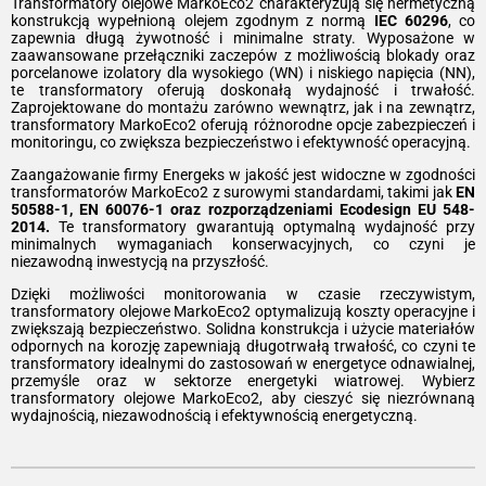
Transformatory olejowe MarkoEco2 charakteryzują się hermetyczną
konstrukcją wypełnioną olejem zgodnym z normą
IEC 60296
, co
zapewnia długą żywotność i minimalne straty. Wyposażone w
zaawansowane przełączniki zaczepów z możliwością blokady oraz
porcelanowe izolatory dla wysokiego (WN) i niskiego napięcia (NN),
te transformatory oferują doskonałą wydajność i trwałość.
Zaprojektowane do montażu zarówno wewnątrz, jak i na zewnątrz,
transformatory MarkoEco2 oferują różnorodne opcje zabezpieczeń i
monitoringu, co zwiększa bezpieczeństwo i efektywność operacyjną.
Zaangażowanie firmy Energeks w jakość jest widoczne w zgodności
transformatorów MarkoEco2 z surowymi standardami, takimi jak
EN
50588-1, EN 60076-1 oraz rozporządzeniami Ecodesign EU 548-
2014.
Te transformatory gwarantują optymalną wydajność przy
minimalnych wymaganiach konserwacyjnych, co czyni je
niezawodną inwestycją na przyszłość.
Dzięki możliwości monitorowania w czasie rzeczywistym,
transformatory olejowe MarkoEco2 optymalizują koszty operacyjne i
zwiększają bezpieczeństwo. Solidna konstrukcja i użycie materiałów
odpornych na korozję zapewniają długotrwałą trwałość, co czyni te
transformatory idealnymi do zastosowań w energetyce odnawialnej,
przemyśle oraz w sektorze energetyki wiatrowej. Wybierz
transformatory olejowe MarkoEco2, aby cieszyć się niezrównaną
wydajnością, niezawodnością i efektywnością energetyczną.