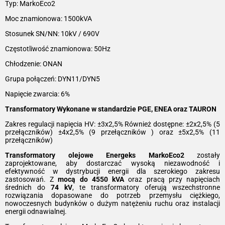
Typ: MarkoEco2
Moc znamionowa: 1500kVA
Stosunek SN/NN: 10kV / 690V
Częstotliwość znamionowa: 50Hz
Chłodzenie: ONAN
Grupa połączeń: DYN11/DYN5
Napięcie zwarcia: 6%
Transformatory Wykonane w standardzie PGE, ENEA oraz TAURON
Zakres regulacji napięcia HV: ±3x2,5% Również dostępne: ±2x2,5% (5
przełączników) ±4x2,5% (9 przełączników ) oraz ±5x2,5% (11
przełączników)
Transformatory olejowe Energeks MarkoEco2
zostały
zaprojektowane, aby dostarczać wysoką niezawodność i
efektywność w dystrybucji energii dla szerokiego zakresu
zastosowań. Z
mocą do 4550 kVA
oraz pracą przy napięciach
średnich do
74 kV
, te transformatory oferują wszechstronne
rozwiązania dopasowane do potrzeb przemysłu ciężkiego,
nowoczesnych budynków o dużym natężeniu ruchu oraz instalacji
energii odnawialnej.