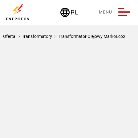
language
PL
MENU
Deutschland
Oferta
>
Transformatory
>
Transformator Olejowy MarkoEco2
1 / 3