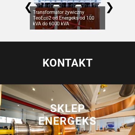
❮
❯
Transformator żywiczny
TeoEco2 od Energeks od 100
kVA do 6000 kVA
KONTAKT
SKLEP
ENERGEKS