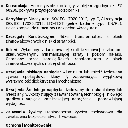
Konstrukcja:
Hermetycznie zamknięty z olejem zgodnym z IEC
60296, pokrywa przykręcona do zbiornika
Certyfikaty:
Akredytacja ISO/IEC 17020:2012, typ C, Akredytacja
ISO/IEC 17025:2018, LTC-TEST (pełne badanie typu, EN/PL).
Pełen komplet dokumentów Oraz pełna Akredytacja
Szczegóły Konstrukcyjne:
Rdzeń transformatora z blach
zimnowalcowanych o niskiej stratności.
Rdzeń:
Wykonany z laminowanej stali krzemowej z ziarnami
ukierunkowanymi, minimalizującej straty i poziom hałasu.
Chroniony przed korozją.Rdzeń transformatora z blach
zimnowalcowanych o niskiej stratności.
Uzwojenia niskiego napięcia:
Aluminium lub miedź izolowana
żywicą epoksydową klasy F, zapewniająca wyjątkową
wytrzymałość dielektryczną i mechaniczną.
Uzwojenia Średniego napięcia:
Izolowany drut aluminiowy lub
miedziany, wykorzystujący zaawansowaną technologię liniowego
gradientu napięcia, zmniejszającą naprężenia i poprawiającą
wydajność
Zalewanie żywicą:
Ognioodporna żywica epoksydowa dla
zwiększenia bezpieczeństwa i trwałości.
Ochrona i Monitorowanie: