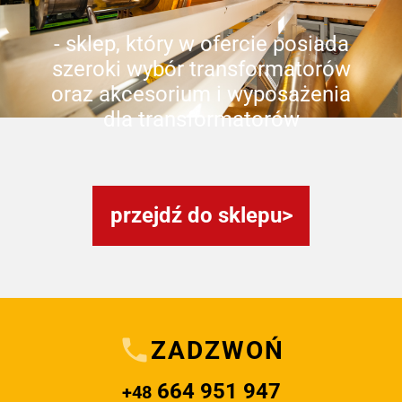
- sklep, który w ofercie posiada
szeroki wybór transformatorów
oraz akcesorium i wyposażenia
dla transformatorów
przejdź do sklepu
ZADZWOŃ
664 951 947
+48