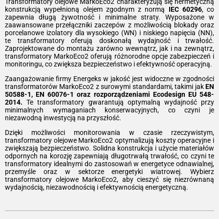
Transformatory olejowe MarkoEco2 charakteryzują się hermetyczną
konstrukcją wypełnioną olejem zgodnym z normą
IEC 60296
, co
zapewnia długą żywotność i minimalne straty. Wyposażone w
zaawansowane przełączniki zaczepów z możliwością blokady oraz
porcelanowe izolatory dla wysokiego (WN) i niskiego napięcia (NN),
te transformatory oferują doskonałą wydajność i trwałość.
Zaprojektowane do montażu zarówno wewnątrz, jak i na zewnątrz,
transformatory MarkoEco2 oferują różnorodne opcje zabezpieczeń i
monitoringu, co zwiększa bezpieczeństwo i efektywność operacyjną.
Zaangażowanie firmy Energeks w jakość jest widoczne w zgodności
transformatorów MarkoEco2 z surowymi standardami, takimi jak
EN
50588-1, EN 60076-1 oraz rozporządzeniami Ecodesign EU 548-
2014.
Te transformatory gwarantują optymalną wydajność przy
minimalnych wymaganiach konserwacyjnych, co czyni je
niezawodną inwestycją na przyszłość.
Dzięki możliwości monitorowania w czasie rzeczywistym,
transformatory olejowe MarkoEco2 optymalizują koszty operacyjne i
zwiększają bezpieczeństwo. Solidna konstrukcja i użycie materiałów
odpornych na korozję zapewniają długotrwałą trwałość, co czyni te
transformatory idealnymi do zastosowań w energetyce odnawialnej,
przemyśle oraz w sektorze energetyki wiatrowej. Wybierz
transformatory olejowe MarkoEco2, aby cieszyć się niezrównaną
wydajnością, niezawodnością i efektywnością energetyczną.