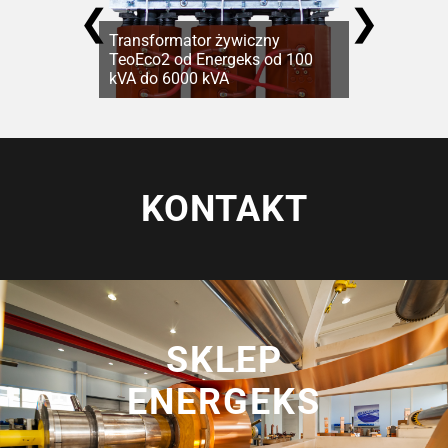
❮
❯
Transformator żywiczny
TeoEco2 od Energeks od 100
kVA do 6000 kVA
KONTAKT
SKLEP
ENERGEKS