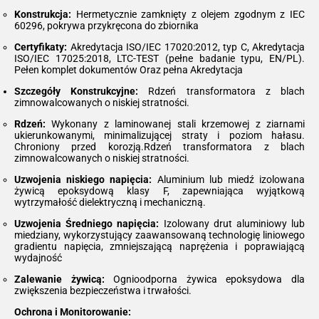
Konstrukcja:
Hermetycznie zamknięty z olejem zgodnym z IEC
60296, pokrywa przykręcona do zbiornika
Certyfikaty:
Akredytacja ISO/IEC 17020:2012, typ C, Akredytacja
ISO/IEC 17025:2018, LTC-TEST (pełne badanie typu, EN/PL).
Pełen komplet dokumentów Oraz pełna Akredytacja
Szczegóły Konstrukcyjne:
Rdzeń transformatora z blach
zimnowalcowanych o niskiej stratności.
Rdzeń:
Wykonany z laminowanej stali krzemowej z ziarnami
ukierunkowanymi, minimalizującej straty i poziom hałasu.
Chroniony przed korozją.Rdzeń transformatora z blach
zimnowalcowanych o niskiej stratności.
Uzwojenia niskiego napięcia:
Aluminium lub miedź izolowana
żywicą epoksydową klasy F, zapewniająca wyjątkową
wytrzymałość dielektryczną i mechaniczną.
Uzwojenia Średniego napięcia:
Izolowany drut aluminiowy lub
miedziany, wykorzystujący zaawansowaną technologię liniowego
gradientu napięcia, zmniejszającą naprężenia i poprawiającą
wydajność
Zalewanie żywicą:
Ognioodporna żywica epoksydowa dla
zwiększenia bezpieczeństwa i trwałości.
Ochrona i Monitorowanie: