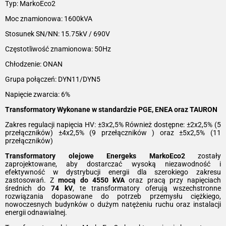
Typ: MarkoEco2
Moc znamionowa: 1600kVA
Stosunek SN/NN: 15.75kV / 690V
Częstotliwość znamionowa: 50Hz
Chłodzenie: ONAN
Grupa połączeń: DYN11/DYN5
Napięcie zwarcia: 6%
Transformatory Wykonane w standardzie PGE, ENEA oraz TAURON
Zakres regulacji napięcia HV: ±3x2,5% Również dostępne: ±2x2,5% (5
przełączników) ±4x2,5% (9 przełączników ) oraz ±5x2,5% (11
przełączników)
Transformatory olejowe Energeks MarkoEco2
zostały
zaprojektowane, aby dostarczać wysoką niezawodność i
efektywność w dystrybucji energii dla szerokiego zakresu
zastosowań. Z
mocą do 4550 kVA
oraz pracą przy napięciach
średnich do
74 kV
, te transformatory oferują wszechstronne
rozwiązania dopasowane do potrzeb przemysłu ciężkiego,
nowoczesnych budynków o dużym natężeniu ruchu oraz instalacji
energii odnawialnej.