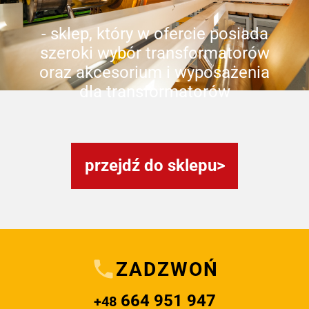
- sklep, który w ofercie posiada
szeroki wybór transformatorów
oraz akcesorium i wyposażenia
dla transformatorów
przejdź do sklepu
ZADZWOŃ
664 951 947
+48