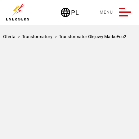
language
PL
MENU
Deutschland
Oferta
>
Transformatory
>
Transformator Olejowy MarkoEco2
1 / 3