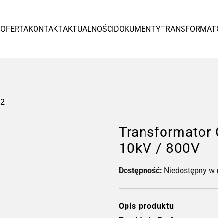
Europa
A
OFERTA
KONTAKT
AKTUALNOŚCI
DOKUMENTY
TRANSFORMAT
España
Czytaj więcej >
o2
Transformator
10kV / 800V
Dostępność:
Niedostępny w
Tr
od
Opis produktu