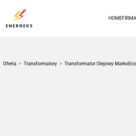
HOME
FIRM
Polska
Oferta
>
Transformatory
>
Transformator Olejowy MarkoEc
1 / 3
Transformator Olejowy
MarkoEco2