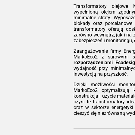
wsz
e w
Transformatory olejowe 
jes
ów z
wypełnioną olejem zgod
ide
nowe
minimalne straty. Wyposaż
bud
iego
blokady oraz porcelanowe i
biu
rują
transformatory oferują do
gdz
ść.
zarówno wewnątrz, jak i na 
do z
ówno
zabezpieczeń i monitoringu,
atory
Eko
Zaangażowanie firmy Energ
pcje
Każ
MarkoEco2 z surowymi s
ksza
nie
rozporządzeniami Ecodesi
ną.
czy
wydajność przy minimalny
Eco
kość
inwestycją na przyszłość.
wys
ści
ora
Dzięki możliwości monito
wymi
dra
MarkoEco2 optymalizują k
, EN
obc
konstrukcja i użycie materi
sign
mni
czyni te transformatory id
ory
zwr
oraz w sektorze energetyki
przy
mni
cieszyć się niezrównaną wyd
ach
odną
Ela
inw
ur