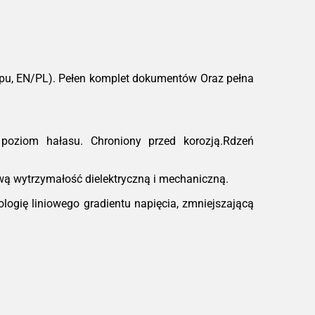
ądzenie przed przegrzaniem.
owość do pracy:
Urządzenia są odporne
wstrząsy i drgania, a dzięki zwartej
trukcji łatwo je zintegrować w stacjach
ntenerowych czy ciasnych
ypu, EN/PL). Pełen komplet dokumentów Oraz pełna
ieszczeniach technicznych.
ależności od konfiguracji
poziom hałasu. Chroniony przed korozją.Rdzeń
ą wytrzymałość dielektryczną i mechaniczną.
ogię liniowego gradientu napięcia, zmniejszającą