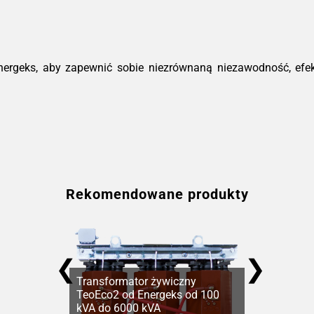
nergeks, aby zapewnić sobie niezrównaną niezawodność, efe
Rekomendowane produkty
❮
❯
Transformator żywiczny
TeoEco2 od Energeks od 100
kVA do 6000 kVA