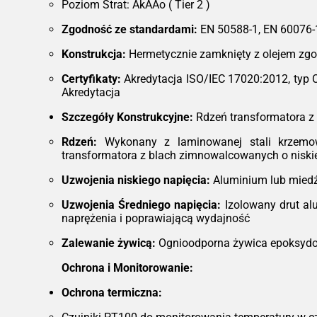
Poziom Strat: AkAAo ( Tier 2 )
Zgodność ze standardami:
EN 50588-1, EN 60076-
Konstrukcja:
Hermetycznie zamknięty z olejem zgo
Certyfikaty:
Akredytacja ISO/IEC 17020:2012, typ 
Akredytacja
Szczegóły Konstrukcyjne:
Rdzeń transformatora z 
Rdzeń:
Wykonany z laminowanej stali krzemowe
transformatora z blach zimnowalcowanych o niskiej
Uzwojenia niskiego napięcia:
Aluminium lub miedź
Uzwojenia Średniego napięcia:
Izolowany drut al
naprężenia i poprawiającą wydajność
Zalewanie żywicą:
Ognioodporna żywica epoksydow
Ochrona i Monitorowanie:
Ochrona termiczna: