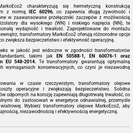
ystkim ognioodporność. Transformator
MarkoEco2 charakteryzują się hermetyczną konstrukcją
t samogasnący (klasa F1), co czyni go
nym z normą
IEC 60296
, co zapewnia długą żywotność i
alnym wyborem do instalacji wewnątrz
one w zaawansowane przełączniki zaczepów z możliwością
ynków – szpitali, galerii handlowych,
zolatory dla wysokiego (WN) i niskiego napięcia (NN), te
rowców czy zakładów przemysłowych,
skonałą wydajność i trwałość. Zaprojektowane do montażu
ie ryzyko pożaru musi być zredukowane
zewnątrz, transformatory MarkoEco2 oferują różnorodne opcje
era.
 co zwiększa bezpieczeństwo i efektywność operacyjną.
nomia pracy zgodnie z EcoDesign
eks w jakość jest widoczne w zgodności transformatorów
dy transformator z serii TeoEco2,
tandardami, takimi jak
EN 50588-1, EN 60076-1 oraz
zależnie czy jest to jednostka 100 kVA
gn EU 548-2014.
Te transformatory gwarantują optymalną
 potężne 15 MVA, spełnia normy
ch wymaganiach konserwacyjnych, co czyni je niezawodną
Design Tier 2 (Etap II). Zastosowanie
okiej jakości rdzeni magnetycznych
z uzwojeń aluminiowych pozwoliło nam
rowania w czasie rzeczywistym, transformatory olejowe
stycznie obniżyć straty jałowe i
oszty operacyjne i zwiększają bezpieczeństwo. Solidna
iążeniowe. Dla inwestora oznacza to
ałów odpornych na korozję zapewniają długotrwałą trwałość, co
ejsze rachunki za energię i szybszy
ealnymi do zastosowań w energetyce odnawialnej, przemyśle
ot z inwestycji, a dla środowiska –
 wiatrowej. Wybierz transformatory olejowe MarkoEco2, aby
ejszy ślad węglowy.
ajnością, niezawodnością i efektywnością energetyczną.
styczność konfiguracji
Wiemy, że każda
estycja jest inna. Standardowo nasze
ządzenia pracują w chłodzeniu