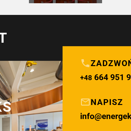
T
ZADZWO
664 951 
+48
NAPISZ
KS
info@energe