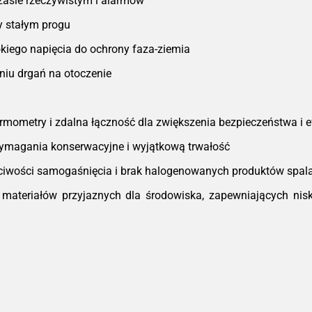
zasie rzeczywistym i alarmów
y stałym progu
kiego napięcia do ochrony faza-ziemia
iu drgań na otoczenie
rmometry i zdalna łączność dla zwiększenia bezpieczeństwa i e
magania konserwacyjne i wyjątkową trwałość
iwości samogaśnięcia i brak halogenowanych produktów spal
ateriałów przyjaznych dla środowiska, zapewniających nisk