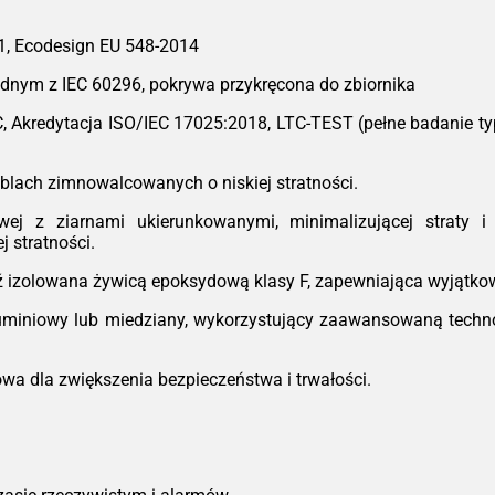
urz
Got
1, Ecodesign EU 548-2014
na 
kons
dnym z IEC 60296, pokrywa przykręcona do zbiornika
ko
C, Akredytacja ISO/IEC 17025:2018, LTC-TEST (pełne badanie t
pom
*W z
blach zimnowalcowanych o niskiej stratności.
j z ziarnami ukierunkowanymi, minimalizującej straty i 
 stratności.
 izolowana żywicą epoksydową klasy F, zapewniająca wyjątkow
uminiowy lub miedziany, wykorzystujący zaawansowaną technol
a dla zwiększenia bezpieczeństwa i trwałości.