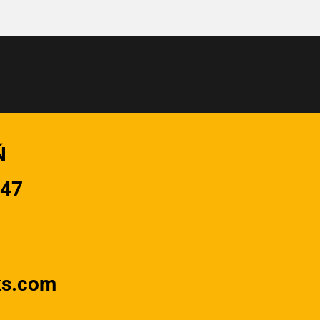
Ń
947
ks.com