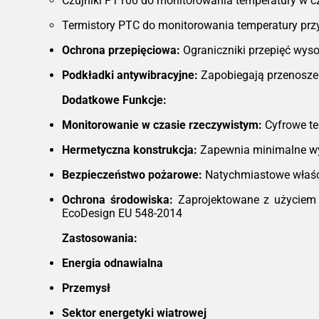
Czujniki PT100 do monitorowania temperatury w c
Termistory PTC do monitorowania temperatury prz
Ochrona przepięciowa:
Ograniczniki przepięć wyso
Podkładki antywibracyjne:
Zapobiegają przenoszen
Dodatkowe Funkcje:
Monitorowanie w czasie rzeczywistym:
Cyfrowe te
Hermetyczna konstrukcja:
Zapewnia minimalne wy
Bezpieczeństwo pożarowe:
Natychmiastowe właśc
Ochrona środowiska:
Zaprojektowane z użyciem m
EcoDesign EU 548-2014
Zastosowania:
Energia odnawialna
Przemysł
Sektor energetyki wiatrowej