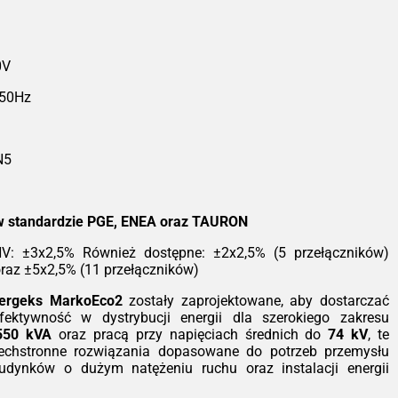
ransformatory Żywiczne SN
eoEco2 - Bezpieczeństwo i
Wydajność
0V
ia TeoEco2 to nasza odpowiedź na
 50Hz
snące wymagania nowoczesnej
rgetyki. Projektując te transformatory,
piliśmy się na trzech filarach:
pieczeństwie pożarowym, zgodności z
N5
orystyczną dyrektywą EcoDesign oraz
obsługowej eksploatacji. To urządzenia,
e po zainstalowaniu po prostu działają,
 generując dodatkowych kosztów
w standardzie PGE, ENEA oraz TAURON
zymania.
 HV: ±3x2,5% Również dostępne: ±2x2,5% (5 przełączników)
hnologia, która dba o bezpieczeństwo
oraz ±5x2,5% (11 przełączników)
rzeciwieństwie do tradycyjnych
wiązań olejowych, nasze transformatory
nergeks MarkoEco2
zostały zaprojektowane, aby dostarczać
korzystują izolację z żywicy
ektywność w dystrybucji energii dla szerokiego zakresu
oksydowej wzmacnianej mączką
550 kVA
oraz pracą przy napięciach średnich do
74 kV
, te
rcową i wodorotlenkiem glinu. Taka
zechstronne rozwiązania dopasowane do potrzeb przemysłu
szanka gwarantuje nie tylko doskonałą
udynków o dużym natężeniu ruchu oraz instalacji energii
rzymałość dielektryczną, ale przede