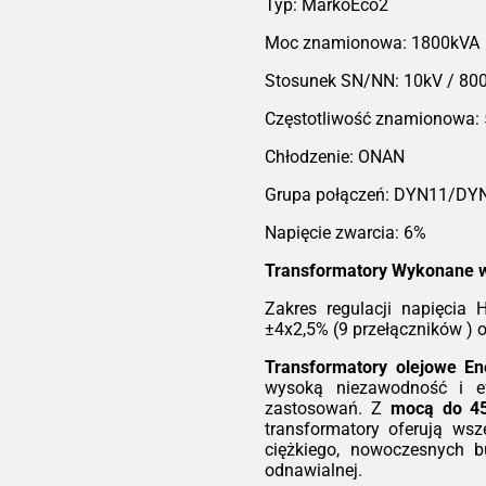
dzie
T
Typ: MarkoEco2
T
Moc znamionowa: 1800kVA
2,5%
 (5
Stosunek SN/NN: 10kV / 80
ów )
Ser
Częstotliwość znamionowa:
ro
ene
Chłodzenie: ONAN
eks
sku
 aby
bez
Grupa połączeń: DYN11/DY
ść i
ryg
 dla
bez
Napięcie zwarcia: 6%
ą do
któr
iach
nie
Transformatory Wykonane 
tory
utr
ania
Zakres regulacji napięcia
słu
Tec
±4x2,5% (9 przełączników ) 
ów o
W p
acji
roz
Transformatory olejowe E
wy
wysoką niezawodność i ef
ep
zastosowań. Z
mocą do 4
Eco2
kwa
transformatory oferują ws
kcją
mie
ciężkiego, nowoczesnych b
ą
IEC
wyt
odnawialnej.
ść i