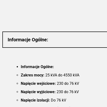
Dzięki możliwości monitorowania w cz
rzeczywistym, transformatory ole
MarkoEco2 optymalizują koszty operac
i zwiększają bezpieczeństwo. Sol
konstrukcja i użycie materiałów odpor
na korozję zapewniają długotr
trwałość, co czyni te transforma
idealnymi do zastosowań w energe
odnawialnej, przemyśle oraz w sekt
Informacje Ogólne:
energetyki wiatrowej. Wybi
transformatory olejowe MarkoEco2,
cieszyć się niezrównaną wydajnoś
niezawodnością i efektywnoś
energetyczną.
Informacje Ogólne:
Zakres mocy:
25 kVA do 4550 kVA
Napięcie wejściowe:
230 do 76 kV
Napięcie wyjściowe:
230 do 76 kV
Napięcie izolacji:
Do 76 kV