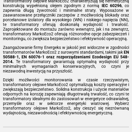
Transformatory olejowe MarkoEco2 charakteryzują się hermetyczną
konstrukcją wypełnioną olejem zgodnym z normą
IEC 60296
, co
zapewnia długą żywotność i minimalne straty. Wyposażone w
zaawansowane przełączniki zaczepów z możliwością blokady oraz
porcelanowe izolatory dla wysokiego (WN) i niskiego napięcia (NN),
te transformatory oferują doskonałą wydajność i trwałość.
Zaprojektowane do montażu zarówno wewnątrz, jak i na zewnątrz,
transformatory MarkoEco2 oferują różnorodne opcje zabezpieczeń i
monitoringu, co zwiększa bezpieczeństwo i efektywność operacyjną.
Zaangażowanie firmy Energeks w jakość jest widoczne w zgodności
transformatorów MarkoEco2 z surowymi standardami, takimi jak
EN
50588-1, EN 60076-1 oraz rozporządzeniami Ecodesign EU 548-
2014.
Te transformatory gwarantują optymalną wydajność przy
minimalnych wymaganiach konserwacyjnych, co czyni je
niezawodną inwestycją na przyszłość.
Dzięki możliwości monitorowania w czasie rzeczywistym,
transformatory olejowe MarkoEco2 optymalizują koszty operacyjne i
zwiększają bezpieczeństwo. Solidna konstrukcja i użycie materiałów
odpornych na korozję zapewniają długotrwałą trwałość, co czyni te
transformatory idealnymi do zastosowań w energetyce odnawialnej,
przemyśle oraz w sektorze energetyki wiatrowej. Wybierz
transformatory olejowe MarkoEco2, aby cieszyć się niezrównaną
wydajnością, niezawodnością i efektywnością energetyczną.