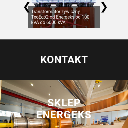
❮
❯
Transformator żywiczny
TeoEco2 od Energeks od 100
kVA do 6000 kVA
KONTAKT
SKLEP
ENERGEKS