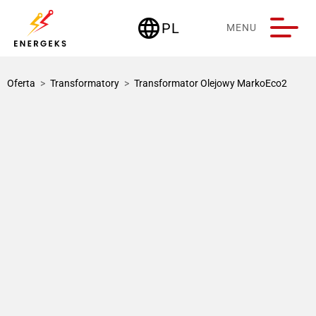
language
PL
MENU
Deutschland
Oferta
>
Transformatory
>
Transformator Olejowy MarkoEco2
1 / 3