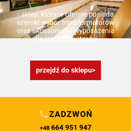
- sklep, który w ofercie posiada
szeroki wybór transformatorów
oraz akcesorium i wyposażenia
dla transformatorów
przejdź do sklepu
ZADZWOŃ
664 951 947
+48