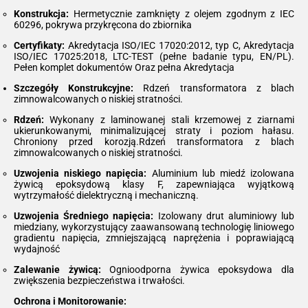
Konstrukcja:
Hermetycznie zamknięty z olejem zgodnym z IEC
60296, pokrywa przykręcona do zbiornika
Certyfikaty:
Akredytacja ISO/IEC 17020:2012, typ C, Akredytacja
ISO/IEC 17025:2018, LTC-TEST (pełne badanie typu, EN/PL).
Pełen komplet dokumentów Oraz pełna Akredytacja
Szczegóły Konstrukcyjne:
Rdzeń transformatora z blach
zimnowalcowanych o niskiej stratności.
Rdzeń:
Wykonany z laminowanej stali krzemowej z ziarnami
ukierunkowanymi, minimalizującej straty i poziom hałasu.
Chroniony przed korozją.Rdzeń transformatora z blach
zimnowalcowanych o niskiej stratności.
Uzwojenia niskiego napięcia:
Aluminium lub miedź izolowana
żywicą epoksydową klasy F, zapewniająca wyjątkową
wytrzymałość dielektryczną i mechaniczną.
Uzwojenia Średniego napięcia:
Izolowany drut aluminiowy lub
miedziany, wykorzystujący zaawansowaną technologię liniowego
gradientu napięcia, zmniejszającą naprężenia i poprawiającą
wydajność
Zalewanie żywicą:
Ognioodporna żywica epoksydowa dla
zwiększenia bezpieczeństwa i trwałości.
Ochrona i Monitorowanie: