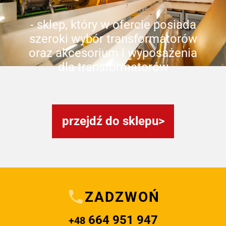
- sklep, który w ofercie posiada
szeroki wybór transformatorów
oraz akcesorium i wyposażenia
dla transformatorów
przejdź do sklepu
ZADZWOŃ
664 951 947
+48