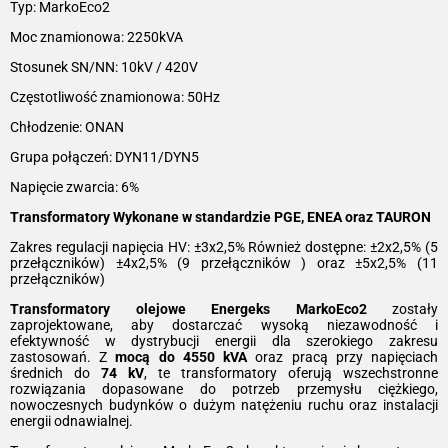
Typ: MarkoEco2
Moc znamionowa: 2250kVA
Stosunek SN/NN: 10kV / 420V
Częstotliwość znamionowa: 50Hz
Chłodzenie: ONAN
Grupa połączeń: DYN11/DYN5
Napięcie zwarcia: 6%
Transformatory Wykonane w standardzie PGE, ENEA oraz TAURON
Zakres regulacji napięcia HV: ±3x2,5% Również dostępne: ±2x2,5% (5
przełączników) ±4x2,5% (9 przełączników ) oraz ±5x2,5% (11
przełączników)
Transformatory olejowe Energeks MarkoEco2
zostały
zaprojektowane, aby dostarczać wysoką niezawodność i
efektywność w dystrybucji energii dla szerokiego zakresu
zastosowań. Z
mocą do 4550 kVA
oraz pracą przy napięciach
średnich do
74 kV
, te transformatory oferują wszechstronne
rozwiązania dopasowane do potrzeb przemysłu ciężkiego,
nowoczesnych budynków o dużym natężeniu ruchu oraz instalacji
energii odnawialnej.