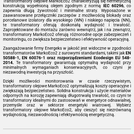
Transformatory olejowe MarkoEco2 charakteryzują się hermetyczną
konstrukcją wypełnioną olejem zgodnym z normą
IEC 60296
, co
zapewnia długą żywotność i minimalne straty. Wyposażone w
zaawansowane przełączniki zaczepów z możliwością blokady oraz
porcelanowe izolatory dla wysokiego (WN) i niskiego napięcia (NN),
te transformatory oferują doskonałą wydajność i trwałość.
Zaprojektowane do montażu zarówno wewnątrz, jak i na zewnątrz,
transformatory MarkoEco2 oferują różnorodne opcje zabezpieczeń i
monitoringu, co zwiększa bezpieczeństwo i efektywność operacyjną.
Zaangażowanie firmy Energeks w jakość jest widoczne w zgodności
transformatorów MarkoEco2 z surowymi standardami, takimi jak
EN
50588-1, EN 60076-1 oraz rozporządzeniami Ecodesign EU 548-
2014.
Te transformatory gwarantują optymalną wydajność przy
minimalnych wymaganiach konserwacyjnych, co czyni je
niezawodną inwestycją na przyszłość.
Dzięki możliwości monitorowania w czasie rzeczywistym,
transformatory olejowe MarkoEco2 optymalizują koszty operacyjne i
zwiększają bezpieczeństwo. Solidna konstrukcja i użycie materiałów
odpornych na korozję zapewniają długotrwałą trwałość, co czyni te
transformatory idealnymi do zastosowań w energetyce odnawialnej,
przemyśle oraz w sektorze energetyki wiatrowej. Wybierz
transformatory olejowe MarkoEco2, aby cieszyć się niezrównaną
wydajnością, niezawodnością i efektywnością energetyczną.