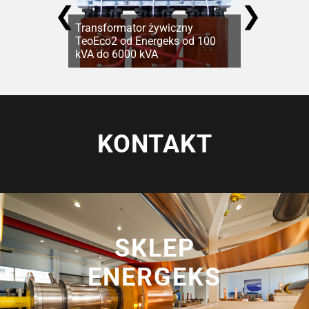
❮
❯
Transformator żywiczny
TeoEco2 od Energeks od 100
kVA do 6000 kVA
KONTAKT
SKLEP
ENERGEKS