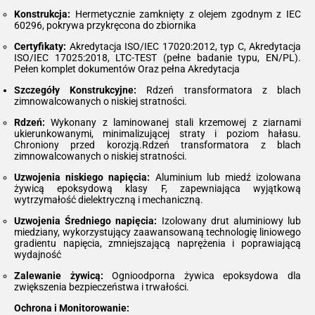
Konstrukcja:
Hermetycznie zamknięty z olejem zgodnym z IEC
60296, pokrywa przykręcona do zbiornika
Certyfikaty:
Akredytacja ISO/IEC 17020:2012, typ C, Akredytacja
ISO/IEC 17025:2018, LTC-TEST (pełne badanie typu, EN/PL).
Pełen komplet dokumentów Oraz pełna Akredytacja
Szczegóły Konstrukcyjne:
Rdzeń transformatora z blach
zimnowalcowanych o niskiej stratności.
Rdzeń:
Wykonany z laminowanej stali krzemowej z ziarnami
ukierunkowanymi, minimalizującej straty i poziom hałasu.
Chroniony przed korozją.Rdzeń transformatora z blach
zimnowalcowanych o niskiej stratności.
Uzwojenia niskiego napięcia:
Aluminium lub miedź izolowana
żywicą epoksydową klasy F, zapewniająca wyjątkową
wytrzymałość dielektryczną i mechaniczną.
Uzwojenia Średniego napięcia:
Izolowany drut aluminiowy lub
miedziany, wykorzystujący zaawansowaną technologię liniowego
gradientu napięcia, zmniejszającą naprężenia i poprawiającą
wydajność
Zalewanie żywicą:
Ognioodporna żywica epoksydowa dla
zwiększenia bezpieczeństwa i trwałości.
Ochrona i Monitorowanie: