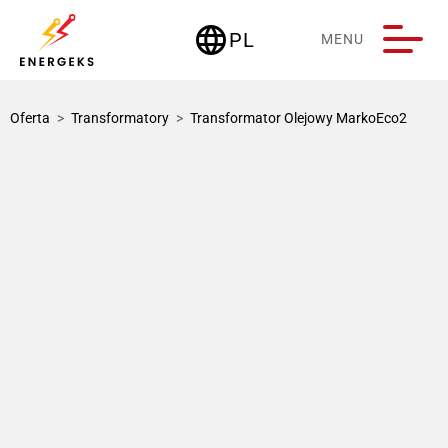
language
PL
MENU
Deutschland
Oferta
>
Transformatory
>
Transformator Olejowy MarkoEco2
1 / 3