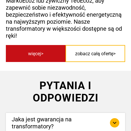
MarkoEco2 lub żywiczny TeoEco2, aby
zapewnić sobie niezawodność,
bezpieczeństwo i efektywność energetyczną
na najwyższym poziomie. Nasze
transformatory w większości dostępne są od
ręki!
więcej
zobacz całą ofertę
PYTANIA I
ODPOWIEDZI
Jaka jest gwarancja na
keyboard_arrow_down
transformatory?