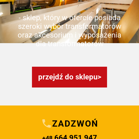
- sklep, który w ofercie posiada
szeroki wybór transformatorów
oraz akcesorium i wyposażenia
dla transformatorów
przejdź do sklepu
ZADZWOŃ
664 951 947
+48