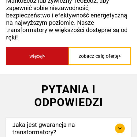
MarkoEco2 lub żywiczny TeoEco2, aby
zapewnić sobie niezawodność,
bezpieczeństwo i efektywność energetyczną
na najwyższym poziomie. Nasze
transformatory w większości dostępne są od
ręki!
więcej
zobacz całą ofertę
PYTANIA I
ODPOWIEDZI
Jaka jest gwarancja na
keyboard_arrow_down
transformatory?