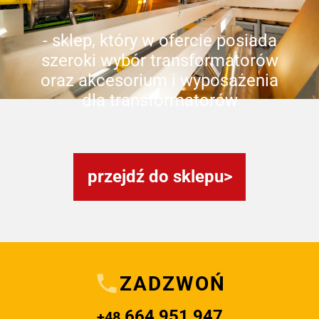
- sklep, który w ofercie posiada
szeroki wybór transformatorów
oraz akcesorium i wyposażenia
dla transformatorów
przejdź do sklepu
ZADZWOŃ
664 951 947
+48