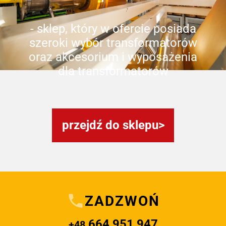
- sklep, który w ofercie posiada
szeroki wybór transformatorów
oraz akcesorium i wyposażenia
dla transformatorów
przejdź do sklepu
ZADZWOŃ
664 951 947
+48