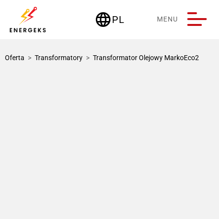
language
PL
MENU
Deutschland
Oferta
>
Transformatory
>
Transformator Olejowy MarkoEco2
1 / 3