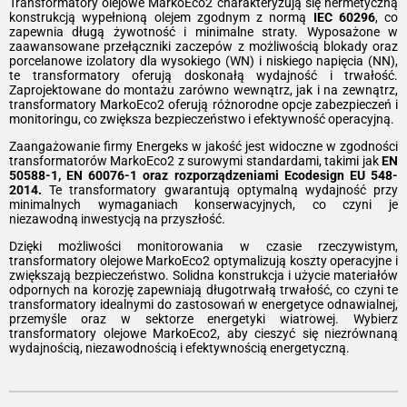
Transformatory olejowe MarkoEco2 charakteryzują się hermetyczną
konstrukcją wypełnioną olejem zgodnym z normą
IEC 60296
, co
zapewnia długą żywotność i minimalne straty. Wyposażone w
zaawansowane przełączniki zaczepów z możliwością blokady oraz
porcelanowe izolatory dla wysokiego (WN) i niskiego napięcia (NN),
te transformatory oferują doskonałą wydajność i trwałość.
Zaprojektowane do montażu zarówno wewnątrz, jak i na zewnątrz,
transformatory MarkoEco2 oferują różnorodne opcje zabezpieczeń i
monitoringu, co zwiększa bezpieczeństwo i efektywność operacyjną.
Zaangażowanie firmy Energeks w jakość jest widoczne w zgodności
transformatorów MarkoEco2 z surowymi standardami, takimi jak
EN
50588-1, EN 60076-1 oraz rozporządzeniami Ecodesign EU 548-
2014.
Te transformatory gwarantują optymalną wydajność przy
minimalnych wymaganiach konserwacyjnych, co czyni je
niezawodną inwestycją na przyszłość.
Dzięki możliwości monitorowania w czasie rzeczywistym,
transformatory olejowe MarkoEco2 optymalizują koszty operacyjne i
zwiększają bezpieczeństwo. Solidna konstrukcja i użycie materiałów
odpornych na korozję zapewniają długotrwałą trwałość, co czyni te
transformatory idealnymi do zastosowań w energetyce odnawialnej,
przemyśle oraz w sektorze energetyki wiatrowej. Wybierz
transformatory olejowe MarkoEco2, aby cieszyć się niezrównaną
wydajnością, niezawodnością i efektywnością energetyczną.