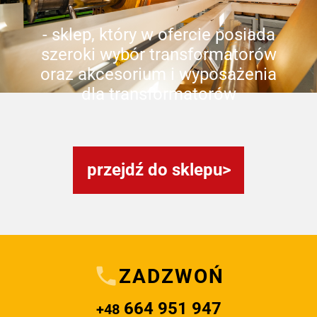
- sklep, który w ofercie posiada
szeroki wybór transformatorów
oraz akcesorium i wyposażenia
dla transformatorów
przejdź do sklepu
ZADZWOŃ
664 951 947
+48