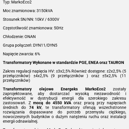
Typ: MarkoEco2
Moc znamionowa: 3150kVA
Stosunek SN/NN: 10kV / 6300V
Częstotliwość znamionowa: 50Hz
Chłodzenie: ONAN
Grupa połączeń: DYN11/DYN5
Napięcie zwarcia: 6%
Transformatory Wykonane w standardzie PGE, ENEA oraz TAURON
Zakres regulacji napięcia HV: ±3x2,5% Również dostępne: ±2x2,5% (5
przełączników) ±4x2,5% (9 przełączników ) oraz ±5x2,5% (11
przełączników)
Transformatory olejowe Energeks MarkoEco2
zostały
zaprojektowane, aby dostarczać wysoką niezawodność i
efektywność w dystrybucji energii dla szerokiego zakresu
zastosowań. Z
mocą do 4550 kVA
oraz pracą przy napięciach
średnich do
74 kV
, te transformatory oferują wszechstronne
rozwiązania dopasowane do potrzeb przemysłu ciężkiego,
nowoczesnych budynków o dużym natężeniu ruchu oraz instalacji
energii odnawialnej.