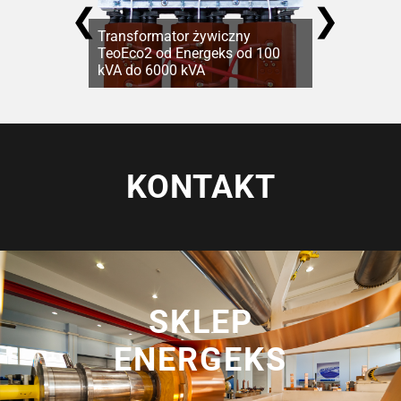
❮
❯
Transformator żywiczny
TeoEco2 od Energeks od 100
kVA do 6000 kVA
KONTAKT
SKLEP
ENERGEKS