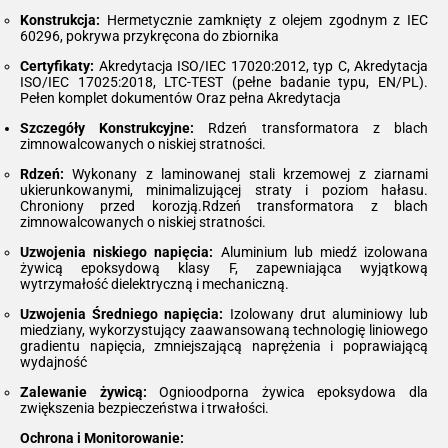
Konstrukcja:
Hermetycznie zamknięty z olejem zgodnym z IEC
60296, pokrywa przykręcona do zbiornika
Certyfikaty:
Akredytacja ISO/IEC 17020:2012, typ C, Akredytacja
ISO/IEC 17025:2018, LTC-TEST (pełne badanie typu, EN/PL).
Pełen komplet dokumentów Oraz pełna Akredytacja
Szczegóły Konstrukcyjne:
Rdzeń transformatora z blach
zimnowalcowanych o niskiej stratności.
Rdzeń:
Wykonany z laminowanej stali krzemowej z ziarnami
ukierunkowanymi, minimalizującej straty i poziom hałasu.
Chroniony przed korozją.Rdzeń transformatora z blach
zimnowalcowanych o niskiej stratności.
Uzwojenia niskiego napięcia:
Aluminium lub miedź izolowana
żywicą epoksydową klasy F, zapewniająca wyjątkową
wytrzymałość dielektryczną i mechaniczną.
Uzwojenia Średniego napięcia:
Izolowany drut aluminiowy lub
miedziany, wykorzystujący zaawansowaną technologię liniowego
gradientu napięcia, zmniejszającą naprężenia i poprawiającą
wydajność
Zalewanie żywicą:
Ognioodporna żywica epoksydowa dla
zwiększenia bezpieczeństwa i trwałości.
Ochrona i Monitorowanie: