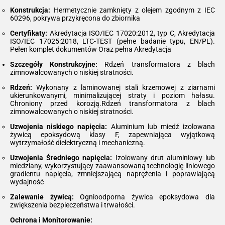
Konstrukcja:
Hermetycznie zamknięty z olejem zgodnym z IEC
60296, pokrywa przykręcona do zbiornika
Certyfikaty:
Akredytacja ISO/IEC 17020:2012, typ C, Akredytacja
ISO/IEC 17025:2018, LTC-TEST (pełne badanie typu, EN/PL).
Pełen komplet dokumentów Oraz pełna Akredytacja
Szczegóły Konstrukcyjne:
Rdzeń transformatora z blach
zimnowalcowanych o niskiej stratności.
Rdzeń:
Wykonany z laminowanej stali krzemowej z ziarnami
ukierunkowanymi, minimalizującej straty i poziom hałasu.
Chroniony przed korozją.Rdzeń transformatora z blach
zimnowalcowanych o niskiej stratności.
Uzwojenia niskiego napięcia:
Aluminium lub miedź izolowana
żywicą epoksydową klasy F, zapewniająca wyjątkową
wytrzymałość dielektryczną i mechaniczną.
Uzwojenia Średniego napięcia:
Izolowany drut aluminiowy lub
miedziany, wykorzystujący zaawansowaną technologię liniowego
gradientu napięcia, zmniejszającą naprężenia i poprawiającą
wydajność
Zalewanie żywicą:
Ognioodporna żywica epoksydowa dla
zwiększenia bezpieczeństwa i trwałości.
Ochrona i Monitorowanie: