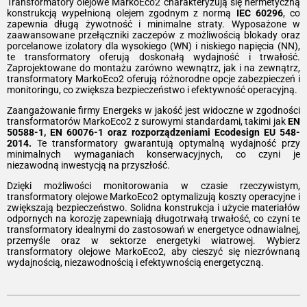
Transformatory olejowe MarkoEco2 charakteryzują się hermetyczną
konstrukcją wypełnioną olejem zgodnym z normą
IEC 60296
, co
zapewnia długą żywotność i minimalne straty. Wyposażone w
zaawansowane przełączniki zaczepów z możliwością blokady oraz
porcelanowe izolatory dla wysokiego (WN) i niskiego napięcia (NN),
te transformatory oferują doskonałą wydajność i trwałość.
Zaprojektowane do montażu zarówno wewnątrz, jak i na zewnątrz,
transformatory MarkoEco2 oferują różnorodne opcje zabezpieczeń i
monitoringu, co zwiększa bezpieczeństwo i efektywność operacyjną.
Zaangażowanie firmy Energeks w jakość jest widoczne w zgodności
transformatorów MarkoEco2 z surowymi standardami, takimi jak
EN
50588-1, EN 60076-1 oraz rozporządzeniami Ecodesign EU 548-
2014.
Te transformatory gwarantują optymalną wydajność przy
minimalnych wymaganiach konserwacyjnych, co czyni je
niezawodną inwestycją na przyszłość.
Dzięki możliwości monitorowania w czasie rzeczywistym,
transformatory olejowe MarkoEco2 optymalizują koszty operacyjne i
zwiększają bezpieczeństwo. Solidna konstrukcja i użycie materiałów
odpornych na korozję zapewniają długotrwałą trwałość, co czyni te
transformatory idealnymi do zastosowań w energetyce odnawialnej,
przemyśle oraz w sektorze energetyki wiatrowej. Wybierz
transformatory olejowe MarkoEco2, aby cieszyć się niezrównaną
wydajnością, niezawodnością i efektywnością energetyczną.