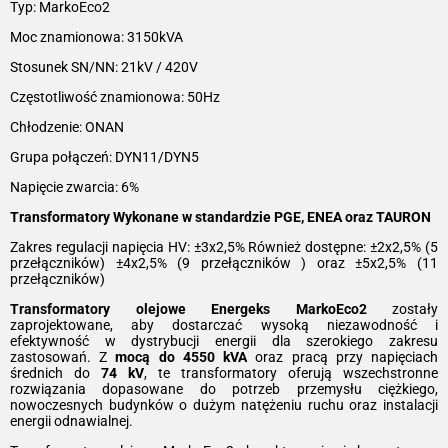
Typ: MarkoEco2
Moc znamionowa: 3150kVA
Stosunek SN/NN: 21kV / 420V
Częstotliwość znamionowa: 50Hz
Chłodzenie: ONAN
Grupa połączeń: DYN11/DYN5
Napięcie zwarcia: 6%
Transformatory Wykonane w standardzie PGE, ENEA oraz TAURON
Zakres regulacji napięcia HV: ±3x2,5% Również dostępne: ±2x2,5% (5
przełączników) ±4x2,5% (9 przełączników ) oraz ±5x2,5% (11
przełączników)
Transformatory olejowe Energeks MarkoEco2
zostały
zaprojektowane, aby dostarczać wysoką niezawodność i
efektywność w dystrybucji energii dla szerokiego zakresu
zastosowań. Z
mocą do 4550 kVA
oraz pracą przy napięciach
średnich do
74 kV
, te transformatory oferują wszechstronne
rozwiązania dopasowane do potrzeb przemysłu ciężkiego,
nowoczesnych budynków o dużym natężeniu ruchu oraz instalacji
energii odnawialnej.