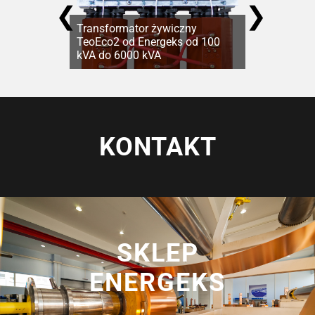
❮
❯
Transformator żywiczny
TeoEco2 od Energeks od 100
kVA do 6000 kVA
KONTAKT
SKLEP
ENERGEKS