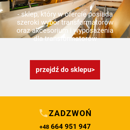
- sklep, który w ofercie posiada
szeroki wybór transformatorów
oraz akcesorium i wyposażenia
dla transformatorów
przejdź do sklepu
ZADZWOŃ
664 951 947
+48