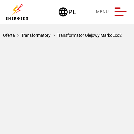
language
PL
MENU
Deutschland
Oferta
>
Transformatory
>
Transformator Olejowy MarkoEco2
1 / 3