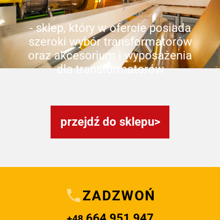
- sklep, który w ofercie posiada
szeroki wybór transformatorów
oraz akcesorium i wyposażenia
dla transformatorów
przejdź do sklepu
ZADZWOŃ
664 951 947
+48