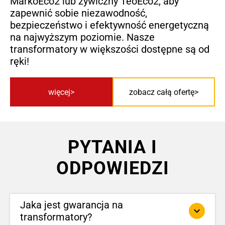
MarkoEco2 lub żywiczny TeoEco2, aby
zapewnić sobie niezawodność,
bezpieczeństwo i efektywność energetyczną
na najwyższym poziomie. Nasze
transformatory w większości dostępne są od
ręki!
więcej
zobacz całą ofertę
PYTANIA I
ODPOWIEDZI
Jaka jest gwarancja na
keyboard_arrow_down
transformatory?