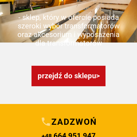
- sklep, który w ofercie posiada
szeroki wybór transformatorów
oraz akcesorium i wyposażenia
dla transformatorów
przejdź do sklepu
ZADZWOŃ
664 951 947
+48