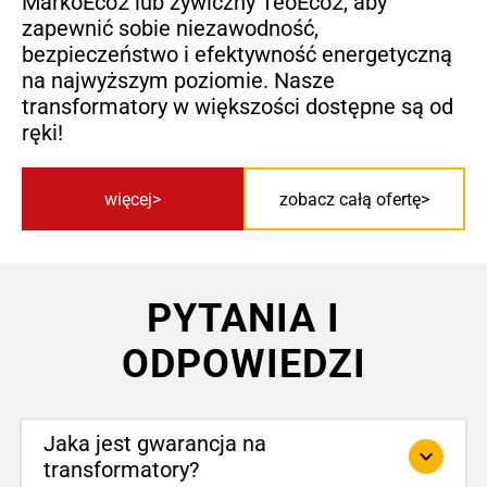
MarkoEco2 lub żywiczny TeoEco2, aby
zapewnić sobie niezawodność,
bezpieczeństwo i efektywność energetyczną
na najwyższym poziomie. Nasze
transformatory w większości dostępne są od
ręki!
więcej
zobacz całą ofertę
PYTANIA I
ODPOWIEDZI
Jaka jest gwarancja na
keyboard_arrow_down
transformatory?