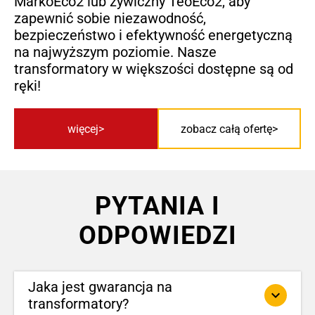
MarkoEco2 lub żywiczny TeoEco2, aby
zapewnić sobie niezawodność,
bezpieczeństwo i efektywność energetyczną
na najwyższym poziomie. Nasze
transformatory w większości dostępne są od
ręki!
więcej
zobacz całą ofertę
PYTANIA I
ODPOWIEDZI
Jaka jest gwarancja na
keyboard_arrow_down
transformatory?