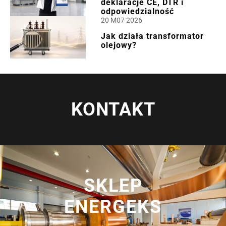
deklaracje CE, DTR i
odpowiedzialność
20 M07 2026
Jak działa transformator
olejowy?
KONTAKT
SKLEP
ENERGEKS