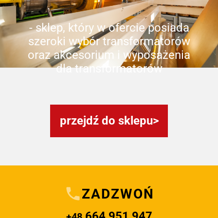
- sklep, który w ofercie posiada
szeroki wybór transformatorów
oraz akcesorium i wyposażenia
dla transformatorów
przejdź do sklepu
ZADZWOŃ
664 951 947
+48