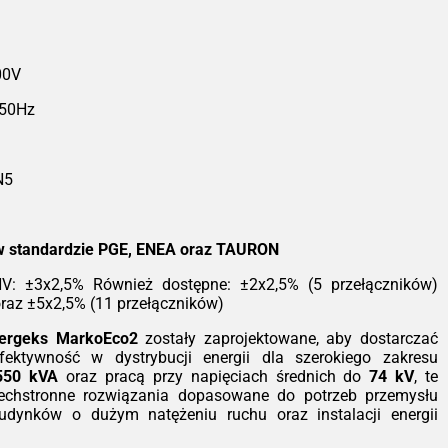
ransformatory Żywiczne SN
eoEco2 - Bezpieczeństwo i
Wydajność
00V
ia TeoEco2 to nasza odpowiedź na
 50Hz
snące wymagania nowoczesnej
rgetyki. Projektując te transformatory,
piliśmy się na trzech filarach:
pieczeństwie pożarowym, zgodności z
N5
orystyczną dyrektywą EcoDesign oraz
obsługowej eksploatacji. To urządzenia,
e po zainstalowaniu po prostu działają,
 generując dodatkowych kosztów
w standardzie PGE, ENEA oraz TAURON
zymania.
 HV: ±3x2,5% Również dostępne: ±2x2,5% (5 przełączników)
hnologia, która dba o bezpieczeństwo
oraz ±5x2,5% (11 przełączników)
rzeciwieństwie do tradycyjnych
wiązań olejowych, nasze transformatory
nergeks MarkoEco2
zostały zaprojektowane, aby dostarczać
korzystują izolację z żywicy
ektywność w dystrybucji energii dla szerokiego zakresu
oksydowej wzmacnianej mączką
550 kVA
oraz pracą przy napięciach średnich do
74 kV
, te
rcową i wodorotlenkiem glinu. Taka
zechstronne rozwiązania dopasowane do potrzeb przemysłu
szanka gwarantuje nie tylko doskonałą
udynków o dużym natężeniu ruchu oraz instalacji energii
rzymałość dielektryczną, ale przede