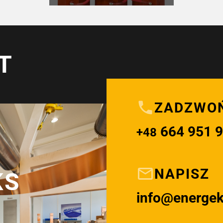
T
ZADZWO
664 951 
+48
NAPISZ
KS
info@energe