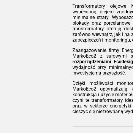
wsz
e w
Transformatory olejowe 
jes
ów z
wypełnioną olejem zgod
ide
nowe
minimalne straty. Wyposaż
bud
iego
blokady oraz porcelanowe i
biu
rują
transformatory oferują do
gdz
ść.
zarówno wewnątrz, jak i na 
do z
ówno
zabezpieczeń i monitoringu,
atory
Eko
Zaangażowanie firmy Energ
pcje
Każ
MarkoEco2 z surowymi s
ksza
nie
rozporządzeniami Ecodesi
ną.
czy
wydajność przy minimalny
Eco
kość
inwestycją na przyszłość.
wys
ści
ora
Dzięki możliwości monito
wymi
dra
MarkoEco2 optymalizują k
, EN
obc
konstrukcja i użycie materi
sign
mni
czyni te transformatory id
ory
zwr
oraz w sektorze energetyki
przy
mni
cieszyć się niezrównaną wyd
ach
odną
Ela
inw
ur