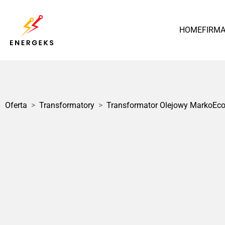
HOME
FIRM
Polska
Oferta
>
Transformatory
>
Transformator Olejowy MarkoEc
1 / 3
Transformator Olejowy
MarkoEco2