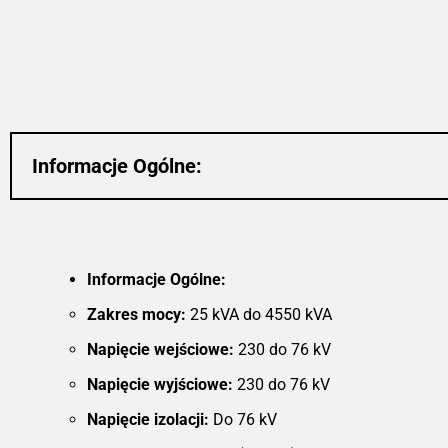
Dzięki możliwości monitorowania w cz
rzeczywistym, transformatory ole
MarkoEco2 optymalizują koszty operac
i zwiększają bezpieczeństwo. Sol
konstrukcja i użycie materiałów odpor
na korozję zapewniają długotr
trwałość, co czyni te transforma
idealnymi do zastosowań w energe
odnawialnej, przemyśle oraz w sekt
Informacje Ogólne:
energetyki wiatrowej. Wybi
transformatory olejowe MarkoEco2,
cieszyć się niezrównaną wydajnoś
niezawodnością i efektywnoś
energetyczną.
Informacje Ogólne:
Zakres mocy:
25 kVA do 4550 kVA
Napięcie wejściowe:
230 do 76 kV
Napięcie wyjściowe:
230 do 76 kV
Napięcie izolacji:
Do 76 kV