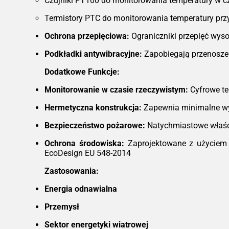
Czujniki PT100 do monitorowania temperatury w c
Termistory PTC do monitorowania temperatury prz
Ochrona przepięciowa:
Ograniczniki przepięć wyso
Podkładki antywibracyjne:
Zapobiegają przenoszen
Dodatkowe Funkcje:
Monitorowanie w czasie rzeczywistym:
Cyfrowe te
Hermetyczna konstrukcja:
Zapewnia minimalne wy
Bezpieczeństwo pożarowe:
Natychmiastowe właśc
Ochrona środowiska:
Zaprojektowane z użyciem m
EcoDesign EU 548-2014
Zastosowania:
Energia odnawialna
Przemysł
Sektor energetyki wiatrowej