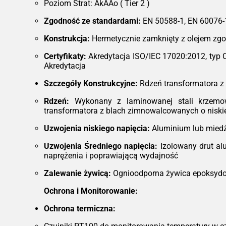
Poziom Strat: AkAAo ( Tier 2 )
Zgodność ze standardami:
EN 50588-1, EN 60076-
Konstrukcja:
Hermetycznie zamknięty z olejem zgo
Certyfikaty:
Akredytacja ISO/IEC 17020:2012, typ 
Akredytacja
Szczegóły Konstrukcyjne:
Rdzeń transformatora z 
Rdzeń:
Wykonany z laminowanej stali krzemowe
transformatora z blach zimnowalcowanych o niskiej
Uzwojenia niskiego napięcia:
Aluminium lub miedź
Uzwojenia Średniego napięcia:
Izolowany drut al
naprężenia i poprawiającą wydajność
Zalewanie żywicą:
Ognioodporna żywica epoksydow
Ochrona i Monitorowanie:
Ochrona termiczna: