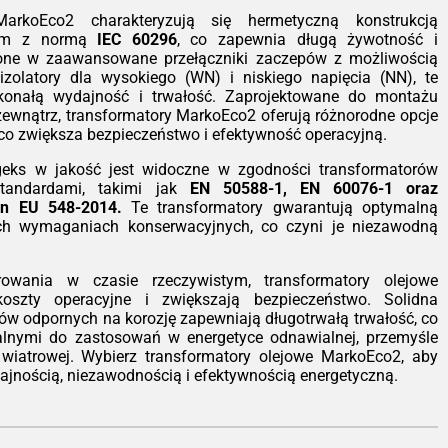
ystkim ognioodporność. Transformator
MarkoEco2 charakteryzują się hermetyczną konstrukcją
t samogasnący (klasa F1), co czyni go
nym z normą
IEC 60296
, co zapewnia długą żywotność i
alnym wyborem do instalacji wewnątrz
one w zaawansowane przełączniki zaczepów z możliwością
ynków – szpitali, galerii handlowych,
zolatory dla wysokiego (WN) i niskiego napięcia (NN), te
rowców czy zakładów przemysłowych,
skonałą wydajność i trwałość. Zaprojektowane do montażu
ie ryzyko pożaru musi być zredukowane
zewnątrz, transformatory MarkoEco2 oferują różnorodne opcje
era.
 co zwiększa bezpieczeństwo i efektywność operacyjną.
nomia pracy zgodnie z EcoDesign
eks w jakość jest widoczne w zgodności transformatorów
dy transformator z serii TeoEco2,
tandardami, takimi jak
EN 50588-1, EN 60076-1 oraz
zależnie czy jest to jednostka 100 kVA
gn EU 548-2014.
Te transformatory gwarantują optymalną
 potężne 15 MVA, spełnia normy
ch wymaganiach konserwacyjnych, co czyni je niezawodną
Design Tier 2 (Etap II). Zastosowanie
okiej jakości rdzeni magnetycznych
z uzwojeń aluminiowych pozwoliło nam
rowania w czasie rzeczywistym, transformatory olejowe
stycznie obniżyć straty jałowe i
oszty operacyjne i zwiększają bezpieczeństwo. Solidna
iążeniowe. Dla inwestora oznacza to
ałów odpornych na korozję zapewniają długotrwałą trwałość, co
ejsze rachunki za energię i szybszy
ealnymi do zastosowań w energetyce odnawialnej, przemyśle
ot z inwestycji, a dla środowiska –
 wiatrowej. Wybierz transformatory olejowe MarkoEco2, aby
ejszy ślad węglowy.
ajnością, niezawodnością i efektywnością energetyczną.
styczność konfiguracji
Wiemy, że każda
estycja jest inna. Standardowo nasze
ządzenia pracują w chłodzeniu