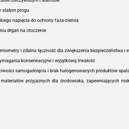
zasie rzeczywistym i alarmów
y stałym progu
kiego napięcia do ochrony faza-ziemia
iu drgań na otoczenie
rmometry i zdalna łączność dla zwiększenia bezpieczeństwa i e
magania konserwacyjne i wyjątkową trwałość
iwości samogaśnięcia i brak halogenowanych produktów spal
ateriałów przyjaznych dla środowiska, zapewniających nisk