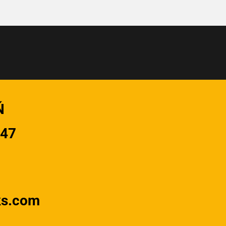
Ń
947
ks.com