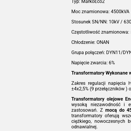
dzie
T
Typ: MarkoEco2
T
Moc znamionowa: 4500kVA
2,5%
 (5
Stosunek SN/NN: 10kV / 63
ów )
Ser
Częstotliwość znamionowa:
ro
ene
Chłodzenie: ONAN
eks
sku
 aby
bez
Grupa połączeń: DYN11/DY
ść i
ryg
 dla
bez
Napięcie zwarcia: 6%
ą do
któr
iach
nie
Transformatory Wykonane 
tory
utr
ania
Zakres regulacji napięcia
słu
Tec
±4x2,5% (9 przełączników ) 
ów o
W p
acji
roz
Transformatory olejowe E
wy
wysoką niezawodność i ef
ep
zastosowań. Z
mocą do 4
Eco2
kwa
transformatory oferują ws
kcją
mie
ciężkiego, nowoczesnych b
ą
IEC
wyt
odnawialnej.
ść i