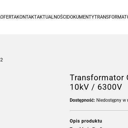
Europa
A
OFERTA
KONTAKT
AKTUALNOŚCI
DOKUMENTY
TRANSFORMAT
España
Czytaj więcej >
o2
Transformator
10kV / 6300V
Dostępność:
Niedostępny w
Tr
od
Opis produktu