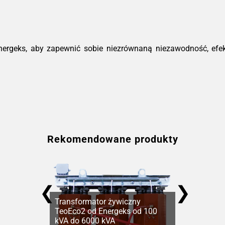
nergeks, aby zapewnić sobie niezrównaną niezawodność, efe
Rekomendowane produkty
❮
❯
Transformator żywiczny
TeoEco2 od Energeks od 100
kVA do 6000 kVA