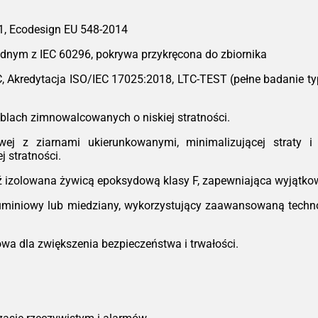
urz
Got
1, Ecodesign EU 548-2014
na 
kons
dnym z IEC 60296, pokrywa przykręcona do zbiornika
ko
C, Akredytacja ISO/IEC 17025:2018, LTC-TEST (pełne badanie t
pom
*W z
blach zimnowalcowanych o niskiej stratności.
j z ziarnami ukierunkowanymi, minimalizującej straty i 
 stratności.
 izolowana żywicą epoksydową klasy F, zapewniająca wyjątkow
uminiowy lub miedziany, wykorzystujący zaawansowaną technol
a dla zwiększenia bezpieczeństwa i trwałości.