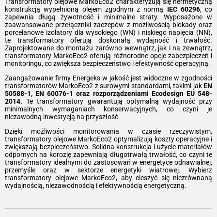
Transformatory olejowe MarkoEco2 charakteryzują się hermetyczną
konstrukcją wypełnioną olejem zgodnym z normą
IEC 60296
, co
zapewnia długą żywotność i minimalne straty. Wyposażone w
zaawansowane przełączniki zaczepów z możliwością blokady oraz
porcelanowe izolatory dla wysokiego (WN) i niskiego napięcia (NN),
te transformatory oferują doskonałą wydajność i trwałość.
Zaprojektowane do montażu zarówno wewnątrz, jak i na zewnątrz,
transformatory MarkoEco2 oferują różnorodne opcje zabezpieczeń i
monitoringu, co zwiększa bezpieczeństwo i efektywność operacyjną.
Zaangażowanie firmy Energeks w jakość jest widoczne w zgodności
transformatorów MarkoEco2 z surowymi standardami, takimi jak
EN
50588-1, EN 60076-1 oraz rozporządzeniami Ecodesign EU 548-
2014.
Te transformatory gwarantują optymalną wydajność przy
minimalnych wymaganiach konserwacyjnych, co czyni je
niezawodną inwestycją na przyszłość.
Dzięki możliwości monitorowania w czasie rzeczywistym,
transformatory olejowe MarkoEco2 optymalizują koszty operacyjne i
zwiększają bezpieczeństwo. Solidna konstrukcja i użycie materiałów
odpornych na korozję zapewniają długotrwałą trwałość, co czyni te
transformatory idealnymi do zastosowań w energetyce odnawialnej,
przemyśle oraz w sektorze energetyki wiatrowej. Wybierz
transformatory olejowe MarkoEco2, aby cieszyć się niezrównaną
wydajnością, niezawodnością i efektywnością energetyczną.