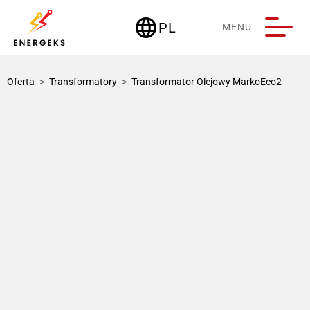
language
PL
MENU
Deutschland
Oferta
>
Transformatory
>
Transformator Olejowy MarkoEco2
1 / 3