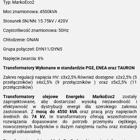
Typ: MarkoEco2
Moc znamionowa: 4500kVA
Stosunek SN/NN: 15.75kV / 420V
Częstotliwość znamionowa: 50Hz
Chłodzenie: ONAN
Grupa połączeń: DYN11/DYN5
Napięcie zwarcia: 6%
Transformatory Wykonane w standardzie PGE, ENEA oraz TAURON
Zakres regulacji napięcia HV: ±3x2,5% Również dostępne: ±2x2,5% (5
przełączników) ±4x2,5% (9 przełączników ) oraz ±5x2,5% (11
przełączników)
Transformatory olejowe Energeks MarkoEco2
zostały
zaprojektowane, aby dostarczać wysoką niezawodność i
efektywność w dystrybucji energii dla szerokiego zakresu
zastosowań. Z
mocą do 4550 kVA
oraz pracą przy napięciach
średnich do
74 kV
, te transformatory oferują wszechstronne
rozwiązania dopasowane do potrzeb przemysłu ciężkiego,
nowoczesnych budynków o dużym natężeniu ruchu oraz instalacji
energii odnawialnej.