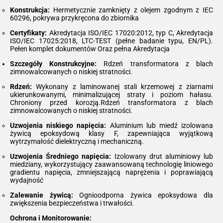
Konstrukcja:
Hermetycznie zamknięty z olejem zgodnym z IEC
60296, pokrywa przykręcona do zbiornika
Certyfikaty:
Akredytacja ISO/IEC 17020:2012, typ C, Akredytacja
ISO/IEC 17025:2018, LTC-TEST (pełne badanie typu, EN/PL).
Pełen komplet dokumentów Oraz pełna Akredytacja
Szczegóły Konstrukcyjne:
Rdzeń transformatora z blach
zimnowalcowanych o niskiej stratności.
Rdzeń:
Wykonany z laminowanej stali krzemowej z ziarnami
ukierunkowanymi, minimalizującej straty i poziom hałasu.
Chroniony przed korozją.Rdzeń transformatora z blach
zimnowalcowanych o niskiej stratności.
Uzwojenia niskiego napięcia:
Aluminium lub miedź izolowana
żywicą epoksydową klasy F, zapewniająca wyjątkową
wytrzymałość dielektryczną i mechaniczną.
Uzwojenia Średniego napięcia:
Izolowany drut aluminiowy lub
miedziany, wykorzystujący zaawansowaną technologię liniowego
gradientu napięcia, zmniejszającą naprężenia i poprawiającą
wydajność
Zalewanie żywicą:
Ognioodporna żywica epoksydowa dla
zwiększenia bezpieczeństwa i trwałości.
Ochrona i Monitorowanie: