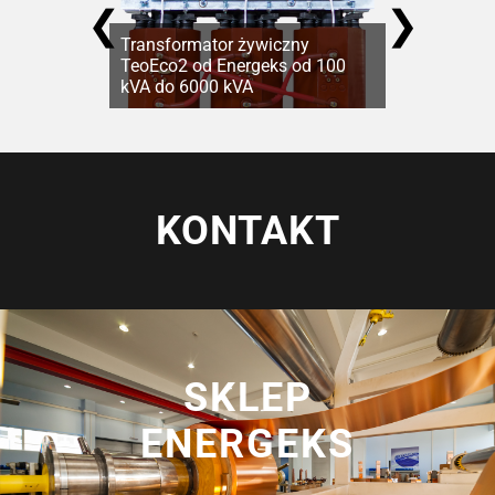
❮
❯
Transformator żywiczny
TeoEco2 od Energeks od 100
kVA do 6000 kVA
KONTAKT
SKLEP
ENERGEKS