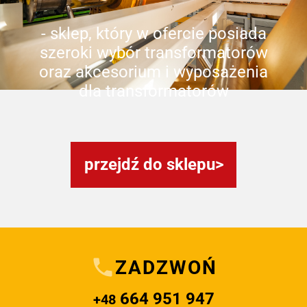
- sklep, który w ofercie posiada
szeroki wybór transformatorów
oraz akcesorium i wyposażenia
dla transformatorów
przejdź do sklepu
ZADZWOŃ
664 951 947
+48