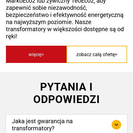
MarkoEco2 lub żywiczny TeoEco2, aby
zapewnić sobie niezawodność,
bezpieczeństwo i efektywność energetyczną
na najwyższym poziomie. Nasze
transformatory w większości dostępne są od
ręki!
więcej
zobacz całą ofertę
PYTANIA I
ODPOWIEDZI
Jaka jest gwarancja na
keyboard_arrow_down
transformatory?