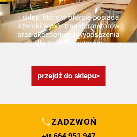
- sklep, który w ofercie posiada
szeroki wybór transformatorów
oraz akcesorium i wyposażenia
dla transformatorów
przejdź do sklepu
ZADZWOŃ
664 951 947
+48