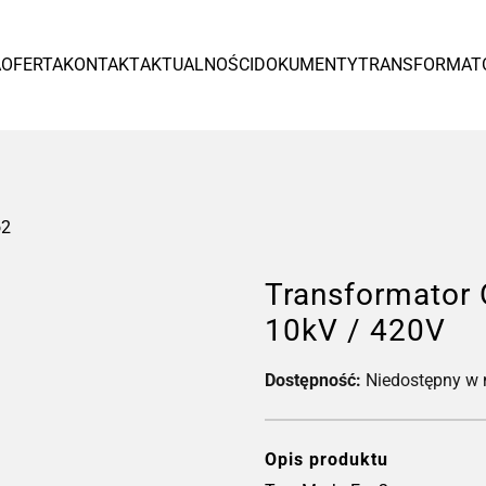
Europa
A
OFERTA
KONTAKT
AKTUALNOŚCI
DOKUMENTY
TRANSFORMAT
España
Czytaj więcej >
o2
Transformator
10kV / 420V
Dostępność:
Niedostępny w
Tr
od
Opis produktu