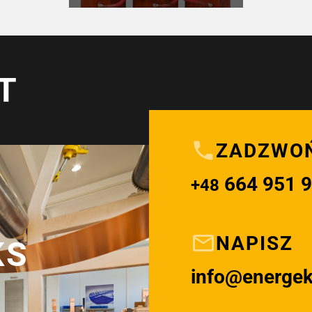
T
ZADZWO
664 951 
+48
NAPISZ
KS
info@energe