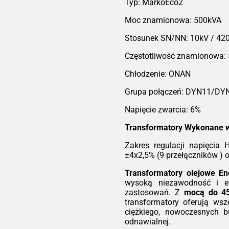
dzie
T
Typ: MarkoEco2
T
Moc znamionowa: 500kVA
2,5%
 (5
Stosunek SN/NN: 10kV / 42
ów )
Ser
Częstotliwość znamionowa:
ro
ene
Chłodzenie: ONAN
eks
sku
 aby
bez
Grupa połączeń: DYN11/DY
ść i
ryg
 dla
bez
Napięcie zwarcia: 6%
ą do
któr
iach
nie
Transformatory Wykonane 
tory
utr
ania
Zakres regulacji napięcia
słu
Tec
±4x2,5% (9 przełączników ) 
ów o
W p
acji
roz
Transformatory olejowe E
wy
wysoką niezawodność i ef
ep
zastosowań. Z
mocą do 4
Eco2
kwa
transformatory oferują ws
kcją
mie
ciężkiego, nowoczesnych b
ą
IEC
wyt
odnawialnej.
ść i