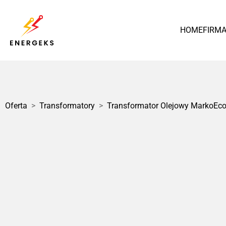
HOME
FIRM
Polska
Oferta
>
Transformatory
>
Transformator Olejowy MarkoEc
1 / 3
Transformator Olejowy
MarkoEco2