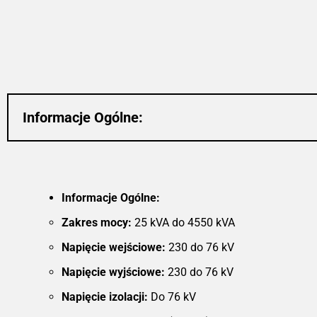
Dzięki możliwości monitorowania w cz
rzeczywistym, transformatory ole
MarkoEco2 optymalizują koszty operac
i zwiększają bezpieczeństwo. Sol
konstrukcja i użycie materiałów odpor
na korozję zapewniają długotr
trwałość, co czyni te transforma
idealnymi do zastosowań w energe
odnawialnej, przemyśle oraz w sekt
Informacje Ogólne:
energetyki wiatrowej. Wybi
transformatory olejowe MarkoEco2,
cieszyć się niezrównaną wydajnoś
niezawodnością i efektywnoś
energetyczną.
Informacje Ogólne:
Zakres mocy:
25 kVA do 4550 kVA
Napięcie wejściowe:
230 do 76 kV
Napięcie wyjściowe:
230 do 76 kV
Napięcie izolacji:
Do 76 kV