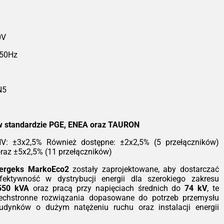
ransformatory Żywiczne SN
eoEco2 - Bezpieczeństwo i
Wydajność
0V
ia TeoEco2 to nasza odpowiedź na
 50Hz
snące wymagania nowoczesnej
rgetyki. Projektując te transformatory,
piliśmy się na trzech filarach:
pieczeństwie pożarowym, zgodności z
N5
orystyczną dyrektywą EcoDesign oraz
obsługowej eksploatacji. To urządzenia,
e po zainstalowaniu po prostu działają,
 generując dodatkowych kosztów
w standardzie PGE, ENEA oraz TAURON
zymania.
 HV: ±3x2,5% Również dostępne: ±2x2,5% (5 przełączników)
hnologia, która dba o bezpieczeństwo
oraz ±5x2,5% (11 przełączników)
rzeciwieństwie do tradycyjnych
wiązań olejowych, nasze transformatory
nergeks MarkoEco2
zostały zaprojektowane, aby dostarczać
korzystują izolację z żywicy
ektywność w dystrybucji energii dla szerokiego zakresu
oksydowej wzmacnianej mączką
550 kVA
oraz pracą przy napięciach średnich do
74 kV
, te
rcową i wodorotlenkiem glinu. Taka
zechstronne rozwiązania dopasowane do potrzeb przemysłu
szanka gwarantuje nie tylko doskonałą
udynków o dużym natężeniu ruchu oraz instalacji energii
rzymałość dielektryczną, ale przede