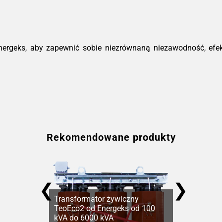
nergeks, aby zapewnić sobie niezrównaną niezawodność, efe
Rekomendowane produkty
❮
❯
Transformator żywiczny
TeoEco2 od Energeks od 100
kVA do 6000 kVA