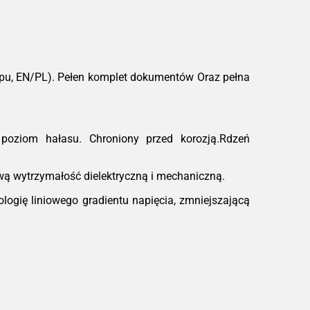
ądzenie przed przegrzaniem.
owość do pracy:
Urządzenia są odporne
wstrząsy i drgania, a dzięki zwartej
trukcji łatwo je zintegrować w stacjach
ntenerowych czy ciasnych
ypu, EN/PL). Pełen komplet dokumentów Oraz pełna
ieszczeniach technicznych.
ależności od konfiguracji
poziom hałasu. Chroniony przed korozją.Rdzeń
ą wytrzymałość dielektryczną i mechaniczną.
ogię liniowego gradientu napięcia, zmniejszającą