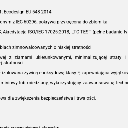
urz
Got
1, Ecodesign EU 548-2014
na 
kons
dnym z IEC 60296, pokrywa przykręcona do zbiornika
ko
C, Akredytacja ISO/IEC 17025:2018, LTC-TEST (pełne badanie t
pom
*W z
blach zimnowalcowanych o niskiej stratności.
j z ziarnami ukierunkowanymi, minimalizującej straty i 
 stratności.
 izolowana żywicą epoksydową klasy F, zapewniająca wyjątkow
uminiowy lub miedziany, wykorzystujący zaawansowaną technol
a dla zwiększenia bezpieczeństwa i trwałości.