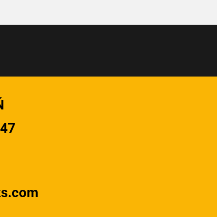
Ń
947
ks.com