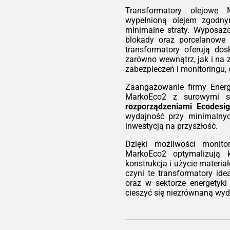
wsz
e w
Transformatory olejowe 
jes
ów z
wypełnioną olejem zgod
ide
nowe
minimalne straty. Wyposaż
bud
iego
blokady oraz porcelanowe i
biu
rują
transformatory oferują do
gdz
ść.
zarówno wewnątrz, jak i na 
do z
ówno
zabezpieczeń i monitoringu,
atory
Eko
Zaangażowanie firmy Energ
pcje
Każ
MarkoEco2 z surowymi s
ksza
nie
rozporządzeniami Ecodesi
ną.
czy
wydajność przy minimalny
Eco
kość
inwestycją na przyszłość.
wys
ści
ora
Dzięki możliwości monito
wymi
dra
MarkoEco2 optymalizują k
, EN
obc
konstrukcja i użycie materi
sign
mni
czyni te transformatory id
ory
zwr
oraz w sektorze energetyki
przy
mni
cieszyć się niezrównaną wyd
ach
odną
Ela
inw
ur