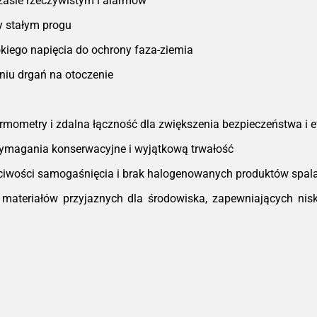
zasie rzeczywistym i alarmów
y stałym progu
kiego napięcia do ochrony faza-ziemia
iu drgań na otoczenie
rmometry i zdalna łączność dla zwiększenia bezpieczeństwa i e
magania konserwacyjne i wyjątkową trwałość
iwości samogaśnięcia i brak halogenowanych produktów spal
ateriałów przyjaznych dla środowiska, zapewniających nisk