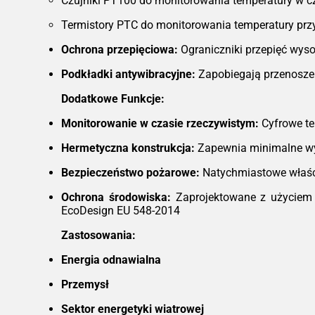
Czujniki PT100 do monitorowania temperatury w c
Termistory PTC do monitorowania temperatury prz
Ochrona przepięciowa:
Ograniczniki przepięć wyso
Podkładki antywibracyjne:
Zapobiegają przenoszen
Dodatkowe Funkcje:
Monitorowanie w czasie rzeczywistym:
Cyfrowe te
Hermetyczna konstrukcja:
Zapewnia minimalne wy
Bezpieczeństwo pożarowe:
Natychmiastowe właśc
Ochrona środowiska:
Zaprojektowane z użyciem m
EcoDesign EU 548-2014
Zastosowania:
Energia odnawialna
Przemysł
Sektor energetyki wiatrowej