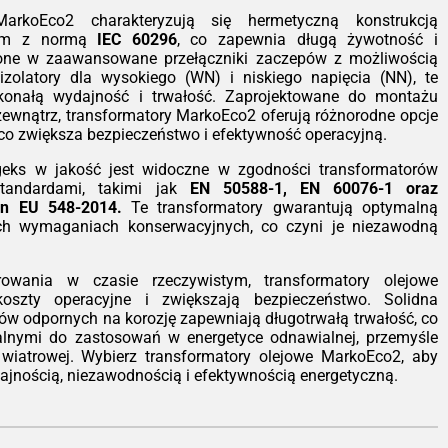
ystkim ognioodporność. Transformator
MarkoEco2 charakteryzują się hermetyczną konstrukcją
t samogasnący (klasa F1), co czyni go
nym z normą
IEC 60296
, co zapewnia długą żywotność i
alnym wyborem do instalacji wewnątrz
one w zaawansowane przełączniki zaczepów z możliwością
ynków – szpitali, galerii handlowych,
zolatory dla wysokiego (WN) i niskiego napięcia (NN), te
rowców czy zakładów przemysłowych,
skonałą wydajność i trwałość. Zaprojektowane do montażu
ie ryzyko pożaru musi być zredukowane
zewnątrz, transformatory MarkoEco2 oferują różnorodne opcje
era.
 co zwiększa bezpieczeństwo i efektywność operacyjną.
nomia pracy zgodnie z EcoDesign
eks w jakość jest widoczne w zgodności transformatorów
dy transformator z serii TeoEco2,
tandardami, takimi jak
EN 50588-1, EN 60076-1 oraz
zależnie czy jest to jednostka 100 kVA
gn EU 548-2014.
Te transformatory gwarantują optymalną
 potężne 15 MVA, spełnia normy
ch wymaganiach konserwacyjnych, co czyni je niezawodną
Design Tier 2 (Etap II). Zastosowanie
okiej jakości rdzeni magnetycznych
z uzwojeń aluminiowych pozwoliło nam
rowania w czasie rzeczywistym, transformatory olejowe
stycznie obniżyć straty jałowe i
oszty operacyjne i zwiększają bezpieczeństwo. Solidna
iążeniowe. Dla inwestora oznacza to
ałów odpornych na korozję zapewniają długotrwałą trwałość, co
ejsze rachunki za energię i szybszy
ealnymi do zastosowań w energetyce odnawialnej, przemyśle
ot z inwestycji, a dla środowiska –
 wiatrowej. Wybierz transformatory olejowe MarkoEco2, aby
ejszy ślad węglowy.
ajnością, niezawodnością i efektywnością energetyczną.
styczność konfiguracji
Wiemy, że każda
estycja jest inna. Standardowo nasze
ządzenia pracują w chłodzeniu