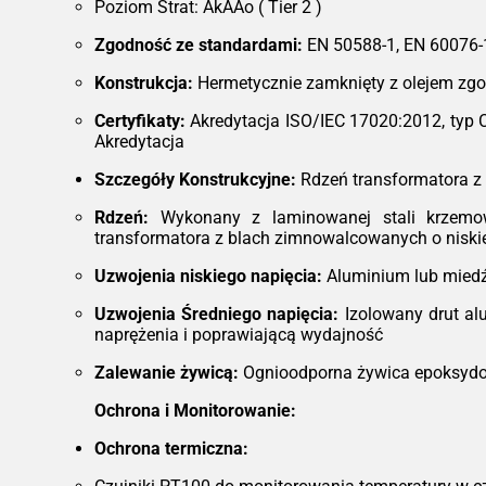
Poziom Strat: AkAAo ( Tier 2 )
Zgodność ze standardami:
EN 50588-1, EN 60076-
Konstrukcja:
Hermetycznie zamknięty z olejem zgo
Certyfikaty:
Akredytacja ISO/IEC 17020:2012, typ 
Akredytacja
Szczegóły Konstrukcyjne:
Rdzeń transformatora z 
Rdzeń:
Wykonany z laminowanej stali krzemowe
transformatora z blach zimnowalcowanych o niskiej
Uzwojenia niskiego napięcia:
Aluminium lub miedź
Uzwojenia Średniego napięcia:
Izolowany drut al
naprężenia i poprawiającą wydajność
Zalewanie żywicą:
Ognioodporna żywica epoksydow
Ochrona i Monitorowanie:
Ochrona termiczna: