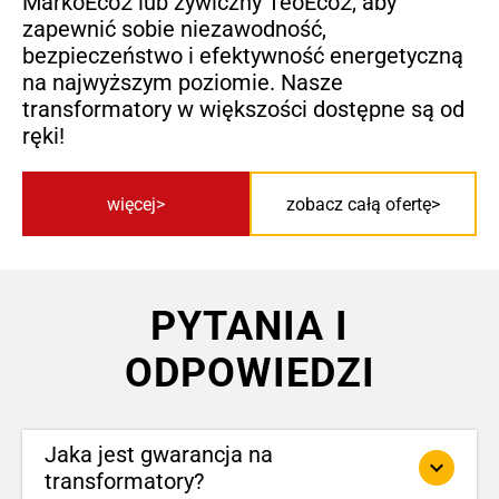
MarkoEco2 lub żywiczny TeoEco2, aby
zapewnić sobie niezawodność,
bezpieczeństwo i efektywność energetyczną
na najwyższym poziomie. Nasze
transformatory w większości dostępne są od
ręki!
więcej
zobacz całą ofertę
PYTANIA I
ODPOWIEDZI
Jaka jest gwarancja na
keyboard_arrow_down
transformatory?