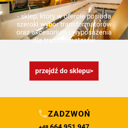
- sklep, który w ofercie posiada
szeroki wybór transformatorów
oraz akcesorium i wyposażenia
dla transformatorów
przejdź do sklepu
ZADZWOŃ
664 951 947
+48