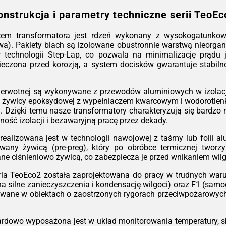
urz
onstrukcja i parametry techniczne serii TeoEc
Got
na 
em transformatora jest rdzeń wykonany z wysokogatunkowej
kons
a). Pakiety blach są izolowane obustronnie warstwą nieorgani
ko
w technologii Step-Lap, co pozwala na minimalizację prądu
pom
zpieczona przed korozją, a system docisków gwarantuje stabi
*W z
ierwotnej są wykonywane z przewodów aluminiowych w izolacji
 żywicy epoksydowej z wypełniaczem kwarcowym i wodorotlenk
rza. Dzięki temu nasze transformatory charakteryzują się bard
ność izolacji i bezawaryjną pracę przez dekady.
ealizowana jest w technologii nawojowej z taśmy lub folii alu
ny żywicą (pre-preg), który po obróbce termicznej tworzy 
e ciśnieniowo żywicą, co zabezpiecza je przed wnikaniem wil
ia TeoEco2 została zaprojektowana do pracy w trudnych warun
na silne zanieczyszczenia i kondensację wilgoci) oraz F1 (sam
lowane w obiektach o zaostrzonych rygorach przeciwpożarowy
rdowo wyposażona jest w układ monitorowania temperatury, s