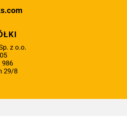
ks.com
ÓŁKI
p. z o.o.
 05
 986
n 29/8