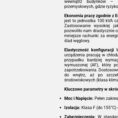
wsz
wewnątrz budynków – sz
e w
jes
przemysłowych, gdzie ryzyk
ów z
ide
nowe
Ekonomia pracy zgodnie z 
bud
iego
jest to jednostka 100 kVA c
biu
rują
Zastosowanie wysokiej ja
gdz
ść.
pozwoliło nam drastycznie o
do z
ówno
mniejsze rachunki za energi
atory
Eko
ślad węglowy.
pcje
Każ
Elastyczność konfiguracji
W
ksza
nie
urządzenia pracują w chłod
ną.
czy
przypadku bardziej wyma
Eco
kość
wymuszonej (AF), który po
wys
ści
zapotrzebowania. Dostosow
ora
wymi
do wnętrz, aż po szcze
dra
, EN
środowiskowych (klasa klim
obc
sign
mni
Kluczowe parametry w skróc
ory
zwr
przy
mni
Moc i Napięcie:
Pełen zakres
ach
odną
Ela
Izolacja:
Klasa F (do 155°C) 
inw
ur
Zabezpieczenia:
W standard