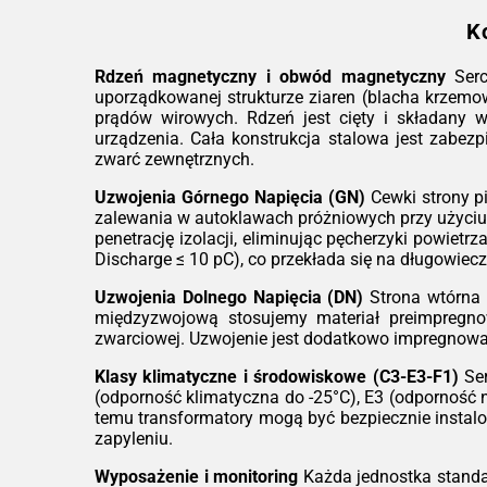
K
Rdzeń magnetyczny i obwód magnetyczny
Serc
uporządkowanej strukturze ziaren (blacha krzemow
prądów wirowych. Rdzeń jest cięty i składany 
urządzenia. Cała konstrukcja stalowa jest zabe
zwarć zewnętrznych.
Uzwojenia Górnego Napięcia (GN)
Cewki strony p
zalewania w autoklawach próżniowych przy użyciu
penetrację izolacji, eliminując pęcherzyki powiet
Discharge ≤ 10 pC), co przekłada się na długowiecz
Uzwojenia Dolnego Napięcia (DN)
Strona wtórna r
międzyzwojową stosujemy materiał preimpregnowa
zwarciowej. Uzwojenie jest dodatkowo impregnowan
Klasy klimatyczne i środowiskowe (C3-E3-F1)
Ser
(odporność klimatyczna do -25°C), E3 (odporność 
temu transformatory mogą być bezpiecznie insta
zapyleniu.
Wyposażenie i monitoring
Każda jednostka standa