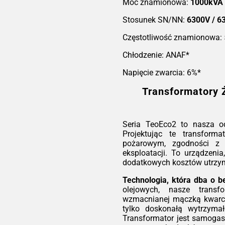
dzie
T
Moc znamionowa:
1000kVA
T
Stosunek SN/NN:
6300V / 6
2,5%
 (5
Częstotliwość znamionowa:
ów )
Ser
Chłodzenie: ANAF*
ro
ene
Napięcie zwarcia: 6%*
eks
sku
 aby
bez
Transformatory 
ść i
ryg
 dla
bez
ą do
któr
iach
nie
Seria TeoEco2 to nasza o
tory
utr
Projektując te transforma
ania
pożarowym, zgodności z 
słu
Tec
eksploatacji. To urządzenia
ów o
W p
dodatkowych kosztów utrzy
acji
roz
wy
Technologia, która dba o b
ep
olejowych, nasze transf
Eco2
kwa
wzmacnianej mączką kwarco
kcją
mie
tylko doskonałą wytrzymał
ą
IEC
wyt
Transformator jest samogasn
ść i