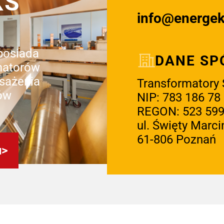
KS
info@energe
 posiada
DANE SP
matorów
sażenia
Transformatory S
ów
NIP: 783 186 78
REGON: 523 599
ul. Święty Marci
61-806 Poznań
u