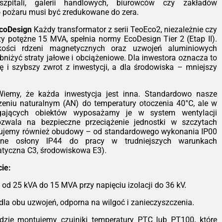
ystkim ognioodporność. Transformator
pitali, galerii handlowych, biurowców czy zakładów
t samogasnący (klasa F1), co czyni go
o pożaru musi być zredukowane do zera.
alnym wyborem do instalacji wewnątrz
EcoDesign
Każdy transformator z serii TeoEco2, niezależnie czy
ynków – szpitali, galerii handlowych,
zy potężne 15 MVA, spełnia normy EcoDesign Tier 2 (Etap II).
rowców czy zakładów przemysłowych,
kości rdzeni magnetycznych oraz uzwojeń aluminiowych
ie ryzyko pożaru musi być zredukowane
bniżyć straty jałowe i obciążeniowe. Dla inwestora oznacza to
era.
ę i szybszy zwrot z inwestycji, a dla środowiska – mniejszy
nomia pracy zgodnie z EcoDesign
dy transformator z serii TeoEco2,
iemy, że każda inwestycja jest inna. Standardowo nasze
zależnie czy jest to jednostka 100 kVA
zeniu naturalnym (AN) do temperatury otoczenia 40°C, ale w
 potężne 15 MVA, spełnia normy
gających obiektów wyposażamy je w system wentylacji
Design Tier 2 (Etap II). Zastosowanie
zwala na bezpieczne przeciążenie jednostki w szczytach
okiej jakości rdzeni magnetycznych
ujemy również obudowy – od standardowego wykonania IP00
z uzwojeń aluminiowych pozwoliło nam
lne osłony IP44 do pracy w trudniejszych warunkach
stycznie obniżyć straty jałowe i
atyczna C3, środowiskowa E3).
iążeniowe. Dla inwestora oznacza to
ejsze rachunki za energię i szybszy
ie:
ot z inwestycji, a dla środowiska –
ejszy ślad węglowy.
 od 25 kVA do 15 MVA przy napięciu izolacji do 36 kV.
styczność konfiguracji
Wiemy, że każda
dla obu uzwojeń, odporna na wilgoć i zanieczyszczenia.
estycja jest inna. Standardowo nasze
ządzenia pracują w chłodzeniu
zie montujemy czujniki temperatury PTC lub PT100, które