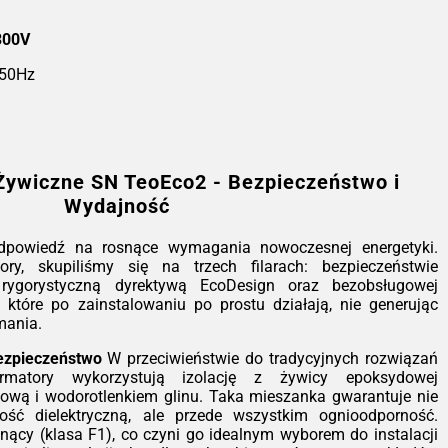
ransformatory Żywiczne SN
eoEco2 - Bezpieczeństwo i
300V
Wydajność
 50Hz
ia TeoEco2 to nasza odpowiedź na
snące wymagania nowoczesnej
rgetyki. Projektując te transformatory,
piliśmy się na trzech filarach:
pieczeństwie pożarowym, zgodności z
Żywiczne SN TeoEco2 - Bezpieczeństwo i
orystyczną dyrektywą EcoDesign oraz
Wydajność
obsługowej eksploatacji. To urządzenia,
e po zainstalowaniu po prostu działają,
 generując dodatkowych kosztów
dpowiedź na rosnące wymagania nowoczesnej energetyki.
zymania.
tory, skupiliśmy się na trzech filarach: bezpieczeństwie
rygorystyczną dyrektywą EcoDesign oraz bezobsługowej
hnologia, która dba o bezpieczeństwo
, które po zainstalowaniu po prostu działają, nie generując
rzeciwieństwie do tradycyjnych
mania.
wiązań olejowych, nasze transformatory
korzystują izolację z żywicy
ezpieczeństwo
W przeciwieństwie do tradycyjnych rozwiązań
oksydowej wzmacnianej mączką
ormatory wykorzystują izolację z żywicy epoksydowej
rcową i wodorotlenkiem glinu. Taka
wą i wodorotlenkiem glinu. Taka mieszanka gwarantuje nie
szanka gwarantuje nie tylko doskonałą
ość dielektryczną, ale przede wszystkim ognioodporność.
rzymałość dielektryczną, ale przede
ący (klasa F1), co czyni go idealnym wyborem do instalacji