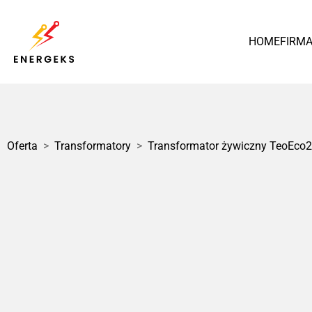
HOME
FIRM
Polska
Oferta
>
Transformatory
>
Transformator żywiczny TeoEco2
1 / 1
Transformator Olejowy
MarkoEco2