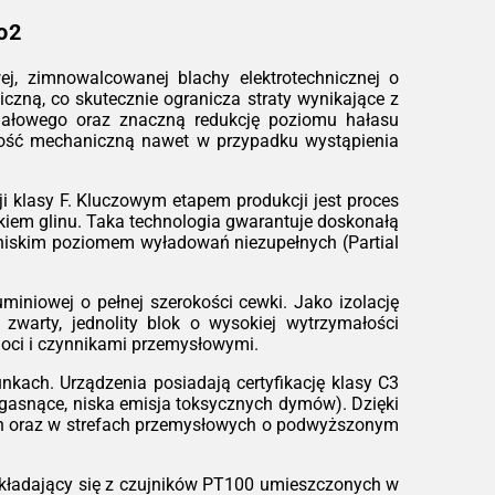
ądzenie przed przegrzaniem.
o2
owość do pracy:
Urządzenia są odporne
wstrząsy i drgania, a dzięki zwartej
, zimnowalcowanej blachy elektrotechnicznej o
trukcji łatwo je zintegrować w stacjach
czną, co skutecznie ogranicza straty wynikające z
ntenerowych czy ciasnych
 jałowego oraz znaczną redukcję poziomu hałasu
ieszczeniach technicznych.
lność mechaniczną nawet w przypadku wystąpienia
ależności od konfiguracji
 klasy F. Kluczowym etapem produkcji jest proces
iem glinu. Taka technologia gwarantuje doskonałą
zo niskim poziomem wyładowań niezupełnych (Partial
miniowej o pełnej szerokości cewki. Jako izolację
zwarty, jednolity blok o wysokiej wytrzymałości
goci i czynnikami przemysłowymi.
kach. Urządzenia posiadają certyfikację klasy C3
ogasnące, niska emisja toksycznych dymów). Dzięki
ch oraz w strefach przemysłowych o podwyższonym
kładający się z czujników PT100 umieszczonych w