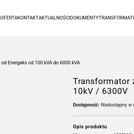
Europa
A
OFERTA
KONTAKT
AKTUALNOŚCI
DOKUMENTY
TRANSFORMAT
España
Czytaj więcej >
 od Energeks od 100 kVA do 6000 kVA
Transformator
10kV / 6300V
Dostępność:
Niedostępny w
Tr
od
Opis produktu