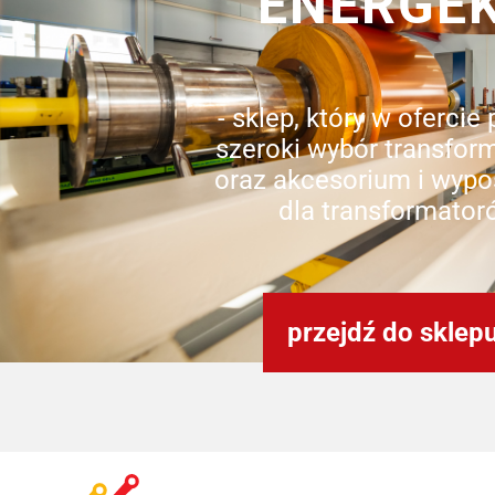
ENERGE
- sklep, który w ofercie
szeroki wybór transfor
oraz akcesorium i wypo
dla transformator
przejdź do sklep