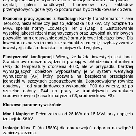
szpitali, galerii handlowych, biurowców czy zakładów
przemysłowych, gdzie ryzyko pożaru musi być zredukowane do zera.
Ekonomia pracy zgodnie z EcoDesign
Każdy transformator z serii
TeoEco2, niezależnie czy jest to jednostka 100 kVA czy potężne 15
MVA, spełnia normy EcoDesign Tier 2 (Etap II). Zastosowanie
wysokiej jakości rdzeni magnetycznych oraz uzwojeń aluminiowych
pozwoliło nam drastycznie obniżyć straty jałowe i obciążeniowe. Dla
inwestora oznacza to mniejsze rachunki za energię i szybszy zwrot z
inwestycji, a dla środowiska – mniejszy ślad węglowy.
Elastyczność konfiguracji
Wiemy, że każda inwestycja jest inna.
Standardowo nasze urządzenia pracują w chłodzeniu naturalnym
(AN) do temperatury otoczenia 40°C, ale w przypadku bardziej
wymagających obiektów wyposażamy je w system wentylacji
wymuszonej (AF), który pozwala na bezpieczne przeciążenie
jednostki w szczytach zapotrzebowania. Dostosowujemy również
obudowy – od standardowego wykonania IP00 do wnętrz, aż po
szczelne osłony IP44 do pracy w trudniejszych warunkach
środowiskowych (klasa klimatyczna C3, środowiskowa E3).
Kluczowe parametry w skrócie:
Moc i Napięcie:
Pełen zakres od 25 kVA do 15 MVA przy napięciu
izolacji do 36 kV.
Izolacja:
Klasa F (do 155°C) dla obu uzwojeń, odporna na wilgoć i
zanieczyszczenia.