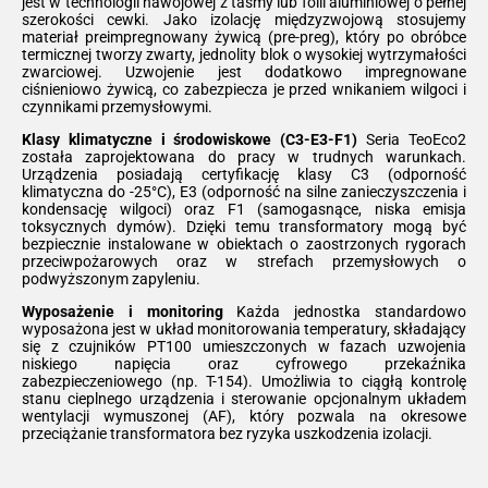
jest w technologii nawojowej z taśmy lub folii aluminiowej o pełnej
szerokości cewki. Jako izolację międzyzwojową stosujemy
materiał preimpregnowany żywicą (pre-preg), który po obróbce
termicznej tworzy zwarty, jednolity blok o wysokiej wytrzymałości
zwarciowej. Uzwojenie jest dodatkowo impregnowane
ciśnieniowo żywicą, co zabezpiecza je przed wnikaniem wilgoci i
czynnikami przemysłowymi.
Klasy klimatyczne i środowiskowe (C3-E3-F1)
Seria TeoEco2
została zaprojektowana do pracy w trudnych warunkach.
Urządzenia posiadają certyfikację klasy C3 (odporność
klimatyczna do -25°C), E3 (odporność na silne zanieczyszczenia i
kondensację wilgoci) oraz F1 (samogasnące, niska emisja
toksycznych dymów). Dzięki temu transformatory mogą być
bezpiecznie instalowane w obiektach o zaostrzonych rygorach
przeciwpożarowych oraz w strefach przemysłowych o
podwyższonym zapyleniu.
Wyposażenie i monitoring
Każda jednostka standardowo
wyposażona jest w układ monitorowania temperatury, składający
się z czujników PT100 umieszczonych w fazach uzwojenia
niskiego napięcia oraz cyfrowego przekaźnika
zabezpieczeniowego (np. T-154). Umożliwia to ciągłą kontrolę
stanu cieplnego urządzenia i sterowanie opcjonalnym układem
wentylacji wymuszonej (AF), który pozwala na okresowe
przeciążanie transformatora bez ryzyka uszkodzenia izolacji.