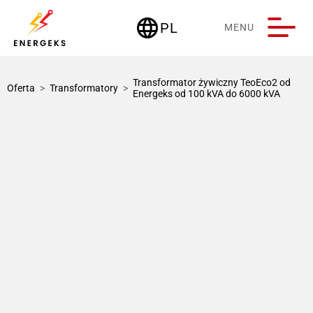
language
PL
MENU
Deutschland
Transformator żywiczny TeoEco2 od
Oferta
>
Transformatory
>
Energeks od 100 kVA do 6000 kVA
1 / 1