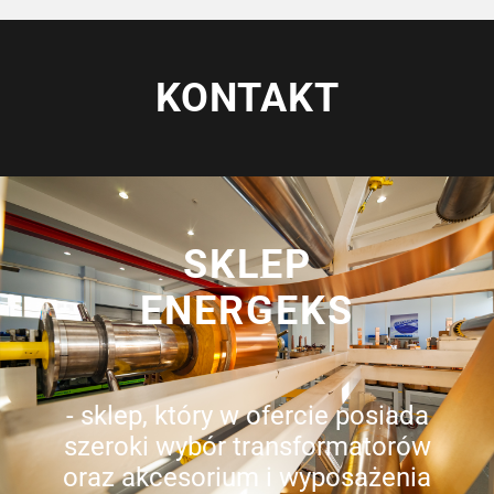
KONTAKT
SKLEP
ENERGEKS
- sklep, który w ofercie posiada
szeroki wybór transformatorów
oraz akcesorium i wyposażenia