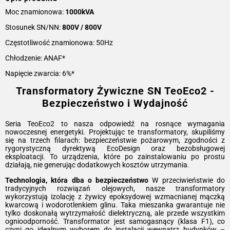
Moc znamionowa:
1000kVA
Stosunek SN/NN:
800V / 800V
Częstotliwość znamionowa: 50Hz
Chłodzenie: ANAF*
Napięcie zwarcia: 6%*
Transformatory Żywiczne SN TeoEco2 -
Bezpieczeństwo i Wydajność
Seria TeoEco2 to nasza odpowiedź na rosnące wymagania
nowoczesnej energetyki. Projektując te transformatory, skupiliśmy
się na trzech filarach: bezpieczeństwie pożarowym, zgodności z
rygorystyczną dyrektywą EcoDesign oraz bezobsługowej
eksploatacji. To urządzenia, które po zainstalowaniu po prostu
działają, nie generując dodatkowych kosztów utrzymania.
Technologia, która dba o bezpieczeństwo
W przeciwieństwie do
tradycyjnych rozwiązań olejowych, nasze transformatory
wykorzystują izolację z żywicy epoksydowej wzmacnianej mączką
kwarcową i wodorotlenkiem glinu. Taka mieszanka gwarantuje nie
tylko doskonałą wytrzymałość dielektryczną, ale przede wszystkim
ognioodporność. Transformator jest samogasnący (klasa F1), co
czyni go idealnym wyborem do instalacji wewnątrz budynków –