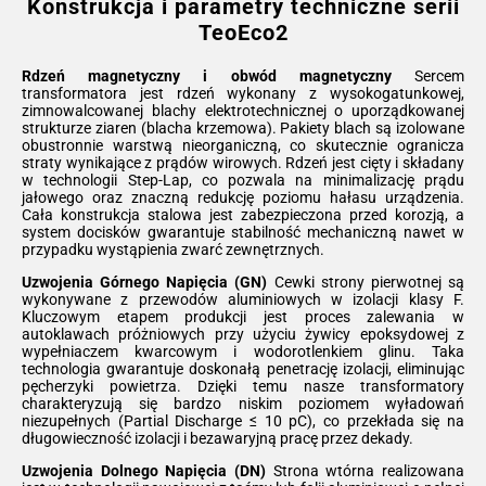
Konstrukcja i parametry techniczne serii
TeoEco2
Rdzeń magnetyczny i obwód magnetyczny
Sercem
transformatora jest rdzeń wykonany z wysokogatunkowej,
zimnowalcowanej blachy elektrotechnicznej o uporządkowanej
strukturze ziaren (blacha krzemowa). Pakiety blach są izolowane
obustronnie warstwą nieorganiczną, co skutecznie ogranicza
straty wynikające z prądów wirowych. Rdzeń jest cięty i składany
w technologii Step-Lap, co pozwala na minimalizację prądu
jałowego oraz znaczną redukcję poziomu hałasu urządzenia.
Cała konstrukcja stalowa jest zabezpieczona przed korozją, a
system docisków gwarantuje stabilność mechaniczną nawet w
przypadku wystąpienia zwarć zewnętrznych.
Uzwojenia Górnego Napięcia (GN)
Cewki strony pierwotnej są
wykonywane z przewodów aluminiowych w izolacji klasy F.
Kluczowym etapem produkcji jest proces zalewania w
autoklawach próżniowych przy użyciu żywicy epoksydowej z
wypełniaczem kwarcowym i wodorotlenkiem glinu. Taka
technologia gwarantuje doskonałą penetrację izolacji, eliminując
pęcherzyki powietrza. Dzięki temu nasze transformatory
charakteryzują się bardzo niskim poziomem wyładowań
niezupełnych (Partial Discharge ≤ 10 pC), co przekłada się na
długowieczność izolacji i bezawaryjną pracę przez dekady.
Uzwojenia Dolnego Napięcia (DN)
Strona wtórna realizowana