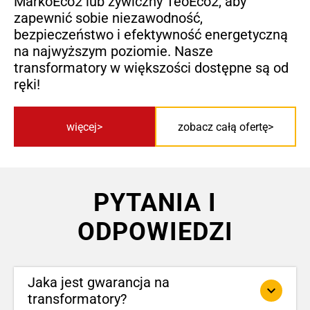
MarkoEco2 lub żywiczny TeoEco2, aby
zapewnić sobie niezawodność,
bezpieczeństwo i efektywność energetyczną
na najwyższym poziomie. Nasze
transformatory w większości dostępne są od
ręki!
więcej
zobacz całą ofertę
PYTANIA I
ODPOWIEDZI
Jaka jest gwarancja na
keyboard_arrow_down
transformatory?