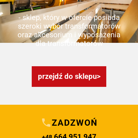
- sklep, który w ofercie posiada
szeroki wybór transformatorów
oraz akcesorium i wyposażenia
dla transformatorów
przejdź do sklepu
ZADZWOŃ
664 951 947
+48