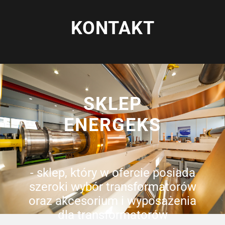
KONTAKT
SKLEP
ENERGEKS
- sklep, który w ofercie posiada
szeroki wybór transformatorów
oraz akcesorium i wyposażenia
dla transformatorów