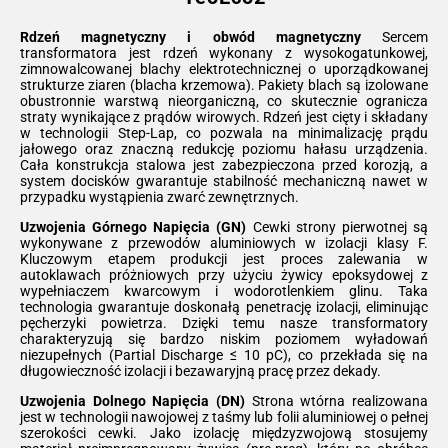
Rdzeń magnetyczny i obwód magnetyczny
Sercem
transformatora jest rdzeń wykonany z wysokogatunkowej,
zimnowalcowanej blachy elektrotechnicznej o uporządkowanej
strukturze ziaren (blacha krzemowa). Pakiety blach są izolowane
obustronnie warstwą nieorganiczną, co skutecznie ogranicza
straty wynikające z prądów wirowych. Rdzeń jest cięty i składany
w technologii Step-Lap, co pozwala na minimalizację prądu
jałowego oraz znaczną redukcję poziomu hałasu urządzenia.
Cała konstrukcja stalowa jest zabezpieczona przed korozją, a
system docisków gwarantuje stabilność mechaniczną nawet w
przypadku wystąpienia zwarć zewnętrznych.
Uzwojenia Górnego Napięcia (GN)
Cewki strony pierwotnej są
wykonywane z przewodów aluminiowych w izolacji klasy F.
Kluczowym etapem produkcji jest proces zalewania w
autoklawach próżniowych przy użyciu żywicy epoksydowej z
wypełniaczem kwarcowym i wodorotlenkiem glinu. Taka
technologia gwarantuje doskonałą penetrację izolacji, eliminując
pęcherzyki powietrza. Dzięki temu nasze transformatory
charakteryzują się bardzo niskim poziomem wyładowań
niezupełnych (Partial Discharge ≤ 10 pC), co przekłada się na
długowieczność izolacji i bezawaryjną pracę przez dekady.
Uzwojenia Dolnego Napięcia (DN)
Strona wtórna realizowana
jest w technologii nawojowej z taśmy lub folii aluminiowej o pełnej
szerokości cewki. Jako izolację międzyzwojową stosujemy