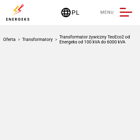
language
PL
MENU
Deutschland
Transformator żywiczny TeoEco2 od
Oferta
>
Transformatory
>
Energeks od 100 kVA do 6000 kVA
1 / 1