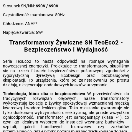
Stosunek SN/NN:
690V / 690V
Częstotliwość znamionowa: 50Hz
Chłodzenie: ANAF*
Napięcie zwarcia: 6%*
Transformatory Żywiczne SN TeoEco2 -
Bezpieczeństwo i Wydajność
Seria TeoEco2 to nasza odpowiedź na rosnące wymagania
nowoczesnej energetyki. Projektując te transformatory, skupiliśmy
się na trzech filarach: bezpieczeństwie pożarowym, zgodności z
rygorystyczną dyrektywą EcoDesign oraz bezobsługowej
eksploatacji. To urządzenia, które po zainstalowaniu po prostu
działają, nie generując dodatkowych kosztów utrzymania.
Technologia, która dba o bezpieczeństwo
W przeciwieństwie do
tradycyjnych rozwiązań olejowych, nasze transformatory
wykorzystują izolację z żywicy epoksydowej wzmacnianej mączką
kwarcową i wodorotlenkiem glinu. Taka mieszanka gwarantuje nie
tylko doskonałą wytrzymałość dielektryczną, ale przede wszystkim
ognioodporność. Transformator jest samogasnący (klasa F1), co
czyni go idealnym wyborem do instalacji wewnątrz budynków –
szpitali, galerii handlowych, biurowców czy zakładów
przemysłowych, gdzie ryzyko pożaru musi być zredukowane do zera.