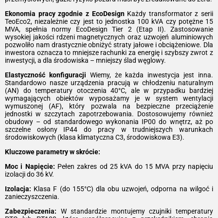
Ekonomia pracy zgodnie z EcoDesign
Każdy transformator z serii
TeoEco2, niezależnie czy jest to jednostka 100 kVA czy potężne 15
MVA, spełnia normy EcoDesign Tier 2 (Etap II). Zastosowanie
wysokiej jakości rdzeni magnetycznych oraz uzwojeń aluminiowych
pozwoliło nam drastycznie obniżyć straty jałowe i obciążeniowe. Dla
inwestora oznacza to mniejsze rachunki za energię i szybszy zwrot z
inwestycji, a dla środowiska – mniejszy ślad węglowy.
Elastyczność konfiguracji
Wiemy, że każda inwestycja jest inna.
Standardowo nasze urządzenia pracują w chłodzeniu naturalnym
(AN) do temperatury otoczenia 40°C, ale w przypadku bardziej
wymagających obiektów wyposażamy je w system wentylacji
wymuszonej (AF), który pozwala na bezpieczne przeciążenie
jednostki w szczytach zapotrzebowania. Dostosowujemy również
obudowy – od standardowego wykonania IP00 do wnętrz, aż po
szczelne osłony IP44 do pracy w trudniejszych warunkach
środowiskowych (klasa klimatyczna C3, środowiskowa E3).
Kluczowe parametry w skrócie:
Moc i Napięcie:
Pełen zakres od 25 kVA do 15 MVA przy napięciu
izolacji do 36 kV.
Izolacja:
Klasa F (do 155°C) dla obu uzwojeń, odporna na wilgoć i
zanieczyszczenia.
Zabezpieczenia:
W standardzie montujemy czujniki temperatury