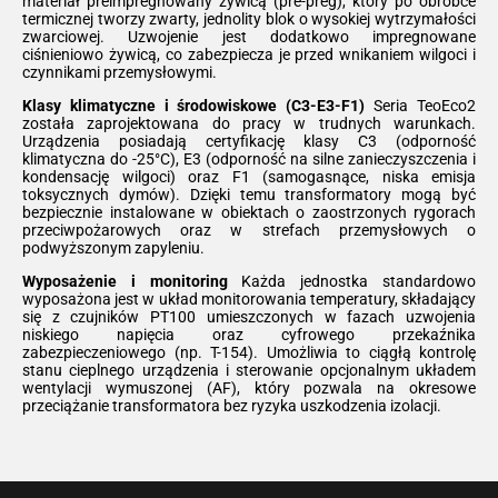
materiał preimpregnowany żywicą (pre-preg), który po obróbce
termicznej tworzy zwarty, jednolity blok o wysokiej wytrzymałości
zwarciowej. Uzwojenie jest dodatkowo impregnowane
ciśnieniowo żywicą, co zabezpiecza je przed wnikaniem wilgoci i
czynnikami przemysłowymi.
Klasy klimatyczne i środowiskowe (C3-E3-F1)
Seria TeoEco2
została zaprojektowana do pracy w trudnych warunkach.
Urządzenia posiadają certyfikację klasy C3 (odporność
klimatyczna do -25°C), E3 (odporność na silne zanieczyszczenia i
kondensację wilgoci) oraz F1 (samogasnące, niska emisja
toksycznych dymów). Dzięki temu transformatory mogą być
bezpiecznie instalowane w obiektach o zaostrzonych rygorach
przeciwpożarowych oraz w strefach przemysłowych o
podwyższonym zapyleniu.
Wyposażenie i monitoring
Każda jednostka standardowo
wyposażona jest w układ monitorowania temperatury, składający
się z czujników PT100 umieszczonych w fazach uzwojenia
niskiego napięcia oraz cyfrowego przekaźnika
zabezpieczeniowego (np. T-154). Umożliwia to ciągłą kontrolę
stanu cieplnego urządzenia i sterowanie opcjonalnym układem
wentylacji wymuszonej (AF), który pozwala na okresowe
przeciążanie transformatora bez ryzyka uszkodzenia izolacji.