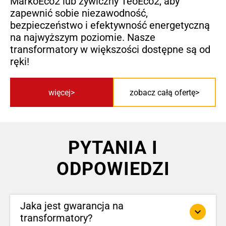
MarkoEco2 lub żywiczny TeoEco2, aby
zapewnić sobie niezawodność,
bezpieczeństwo i efektywność energetyczną
na najwyższym poziomie. Nasze
transformatory w większości dostępne są od
ręki!
więcej
zobacz całą ofertę
PYTANIA I
ODPOWIEDZI
Jaka jest gwarancja na
keyboard_arrow_down
transformatory?