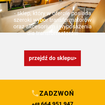
- sklep, który w ofercie posiada
szeroki wybór transformatorów
oraz akcesorium i wyposażenia
dla transformatorów
przejdź do sklepu
ZADZWOŃ
664 951 947
+48