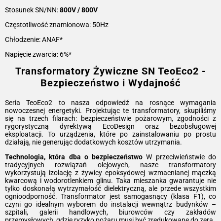
Stosunek SN/NN:
800V / 800V
Częstotliwość znamionowa: 50Hz
Chłodzenie: ANAF*
Napięcie zwarcia: 6%*
Transformatory Żywiczne SN TeoEco2 -
Bezpieczeństwo i Wydajność
Seria TeoEco2 to nasza odpowiedź na rosnące wymagania
nowoczesnej energetyki. Projektując te transformatory, skupiliśmy
się na trzech filarach: bezpieczeństwie pożarowym, zgodności z
rygorystyczną dyrektywą EcoDesign oraz bezobsługowej
eksploatacji. To urządzenia, które po zainstalowaniu po prostu
działają, nie generując dodatkowych kosztów utrzymania.
Technologia, która dba o bezpieczeństwo
W przeciwieństwie do
tradycyjnych rozwiązań olejowych, nasze transformatory
wykorzystują izolację z żywicy epoksydowej wzmacnianej mączką
kwarcową i wodorotlenkiem glinu. Taka mieszanka gwarantuje nie
tylko doskonałą wytrzymałość dielektryczną, ale przede wszystkim
ognioodporność. Transformator jest samogasnący (klasa F1), co
czyni go idealnym wyborem do instalacji wewnątrz budynków –
szpitali, galerii handlowych, biurowców czy zakładów
przemysłowych, gdzie ryzyko pożaru musi być zredukowane do zera.