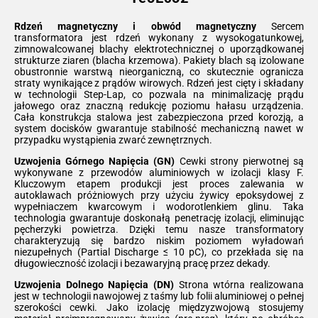
Rdzeń magnetyczny i obwód magnetyczny
Sercem
transformatora jest rdzeń wykonany z wysokogatunkowej,
zimnowalcowanej blachy elektrotechnicznej o uporządkowanej
strukturze ziaren (blacha krzemowa). Pakiety blach są izolowane
obustronnie warstwą nieorganiczną, co skutecznie ogranicza
straty wynikające z prądów wirowych. Rdzeń jest cięty i składany
w technologii Step-Lap, co pozwala na minimalizację prądu
jałowego oraz znaczną redukcję poziomu hałasu urządzenia.
Cała konstrukcja stalowa jest zabezpieczona przed korozją, a
system docisków gwarantuje stabilność mechaniczną nawet w
przypadku wystąpienia zwarć zewnętrznych.
Uzwojenia Górnego Napięcia (GN)
Cewki strony pierwotnej są
wykonywane z przewodów aluminiowych w izolacji klasy F.
Kluczowym etapem produkcji jest proces zalewania w
autoklawach próżniowych przy użyciu żywicy epoksydowej z
wypełniaczem kwarcowym i wodorotlenkiem glinu. Taka
technologia gwarantuje doskonałą penetrację izolacji, eliminując
pęcherzyki powietrza. Dzięki temu nasze transformatory
charakteryzują się bardzo niskim poziomem wyładowań
niezupełnych (Partial Discharge ≤ 10 pC), co przekłada się na
długowieczność izolacji i bezawaryjną pracę przez dekady.
Uzwojenia Dolnego Napięcia (DN)
Strona wtórna realizowana
jest w technologii nawojowej z taśmy lub folii aluminiowej o pełnej
szerokości cewki. Jako izolację międzyzwojową stosujemy