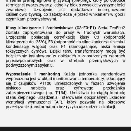
materiał preimpregnowany żywicą (pre-preg), który po obróbce
termicznej tworzy zwarty, jednolity blok o wysokiej wytrzymałości
zwarciowej. Uzwojenie jest dodatkowo impregnowane
ciśnieniowo żywicą, co zabezpiecza je przed wnikaniem wilgoci i
czynnikami przemysłowymi.
Klasy klimatyczne i środowiskowe (C3-E3-F1)
Seria TeoEco2
została zaprojektowana do pracy w trudnych warunkach.
Urządzenia posiadają certyfikację klasy C3 (odporność
klimatyczna do -25°C), E3 (odporność na silne zanieczyszczenia i
kondensację wilgoci) oraz F1 (samogasnące, niska emisja
toksycznych dymów). Dzięki temu transformatory mogą być
bezpiecznie instalowane w obiektach o zaostrzonych rygorach
przeciwpożarowych oraz w strefach przemysłowych o
podwyższonym zapyleniu.
Wyposażenie i monitoring
Każda jednostka standardowo
wyposażona jest w układ monitorowania temperatury, składający
się z czujników PT100 umieszczonych w fazach uzwojenia
niskiego napięcia oraz cyfrowego przekaźnika
zabezpieczeniowego (np. T-154). Umożliwia to ciągłą kontrolę
stanu cieplnego urządzenia i sterowanie opcjonalnym układem
wentylacji wymuszonej (AF), który pozwala na okresowe
przeciążanie transformatora bez ryzyka uszkodzenia izolacji.