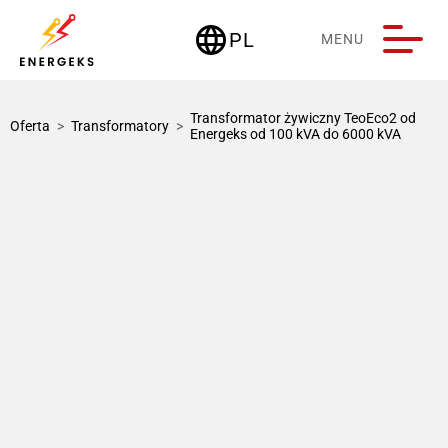
language
PL
MENU
Deutschland
Transformator żywiczny TeoEco2 od
Oferta
>
Transformatory
>
Energeks od 100 kVA do 6000 kVA
1 / 1