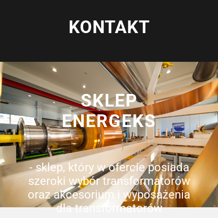
KONTAKT
SKLEP
ENERGEKS
- sklep, który w ofercie posiada
szeroki wybór transformatorów
oraz akcesorium i wyposażenia
dla transformatorów