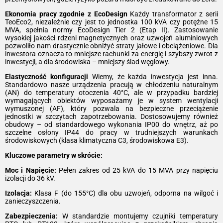
Ekonomia pracy zgodnie z EcoDesign
Każdy transformator z serii
TeoEco2, niezależnie czy jest to jednostka 100 kVA czy potężne 15
MVA, spełnia normy EcoDesign Tier 2 (Etap II). Zastosowanie
wysokiej jakości rdzeni magnetycznych oraz uzwojeń aluminiowych
pozwoliło nam drastycznie obniżyć straty jałowe i obciążeniowe. Dla
inwestora oznacza to mniejsze rachunki za energię i szybszy zwrot z
inwestycji, a dla środowiska – mniejszy ślad węglowy.
Elastyczność konfiguracji
Wiemy, że każda inwestycja jest inna.
Standardowo nasze urządzenia pracują w chłodzeniu naturalnym
(AN) do temperatury otoczenia 40°C, ale w przypadku bardziej
wymagających obiektów wyposażamy je w system wentylacji
wymuszonej (AF), który pozwala na bezpieczne przeciążenie
jednostki w szczytach zapotrzebowania. Dostosowujemy również
obudowy – od standardowego wykonania IP00 do wnętrz, aż po
szczelne osłony IP44 do pracy w trudniejszych warunkach
środowiskowych (klasa klimatyczna C3, środowiskowa E3).
Kluczowe parametry w skrócie:
Moc i Napięcie:
Pełen zakres od 25 kVA do 15 MVA przy napięciu
izolacji do 36 kV.
Izolacja:
Klasa F (do 155°C) dla obu uzwojeń, odporna na wilgoć i
zanieczyszczenia.
Zabezpieczenia:
W standardzie montujemy czujniki temperatury