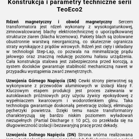
Konstrukcja i parametry techniczne serii
TeoEco2
Rdzeń magnetyczny i obwód magnetyczny
Sercem
transformatora jest rdzeń wykonany z wysokogatunkowej,
zimnowalcowanej blachy elektrotechnicznej o uporządkowanej
strukturze ziaren (blacha krzemowa). Pakiety blach są izolowane
obustronnie warstwą nieorganiczną, co skutecznie ogranicza
straty wynikające z prądów wirowych. Rdzeń jest cięty i składany
w technologii Step-Lap, co pozwala na minimalizację prądu
jałowego oraz znaczną redukcję poziomu hałasu urządzenia.
Cała konstrukcja stalowa jest zabezpieczona przed korozją, a
system docisków gwarantuje stabilność mechaniczną nawet w
przypadku wystąpienia zwarć zewnętrznych.
Uzwojenia Górnego Napięcia (GN)
Cewki strony pierwotnej są
wykonywane z przewodów aluminiowych w izolacji klasy F.
Kluczowym etapem produkcji jest proces zalewania w
autoklawach próżniowych przy użyciu żywicy epoksydowej z
wypełniaczem kwarcowym i wodorotlenkiem glinu. Taka
technologia gwarantuje doskonałą penetrację izolacji, eliminując
pęcherzyki powietrza. Dzięki temu nasze transformatory
charakteryzują się bardzo niskim poziomem wyładowań
niezupełnych (Partial Discharge ≤ 10 pC), co przekłada się na
długowieczność izolacji i bezawaryjną pracę przez dekady.
Uzwojenia Dolnego Napięcia (DN)
Strona wtórna realizowana