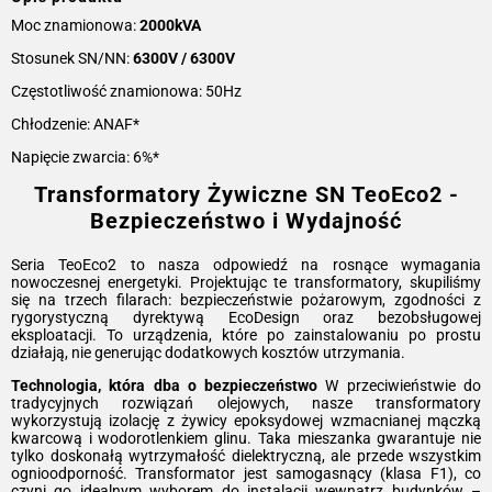
Moc znamionowa:
2000kVA
Stosunek SN/NN:
6300V / 6300V
Częstotliwość znamionowa: 50Hz
Chłodzenie: ANAF*
Napięcie zwarcia: 6%*
Transformatory Żywiczne SN TeoEco2 -
Bezpieczeństwo i Wydajność
Seria TeoEco2 to nasza odpowiedź na rosnące wymagania
nowoczesnej energetyki. Projektując te transformatory, skupiliśmy
się na trzech filarach: bezpieczeństwie pożarowym, zgodności z
rygorystyczną dyrektywą EcoDesign oraz bezobsługowej
eksploatacji. To urządzenia, które po zainstalowaniu po prostu
działają, nie generując dodatkowych kosztów utrzymania.
Technologia, która dba o bezpieczeństwo
W przeciwieństwie do
tradycyjnych rozwiązań olejowych, nasze transformatory
wykorzystują izolację z żywicy epoksydowej wzmacnianej mączką
kwarcową i wodorotlenkiem glinu. Taka mieszanka gwarantuje nie
tylko doskonałą wytrzymałość dielektryczną, ale przede wszystkim
ognioodporność. Transformator jest samogasnący (klasa F1), co
czyni go idealnym wyborem do instalacji wewnątrz budynków –