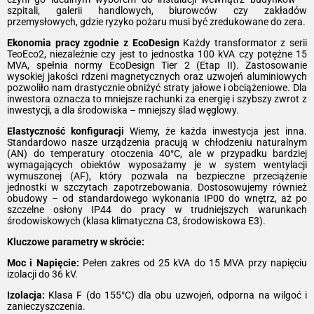
szpitali, galerii handlowych, biurowców czy zakładów
przemysłowych, gdzie ryzyko pożaru musi być zredukowane do zera.
Ekonomia pracy zgodnie z EcoDesign
Każdy transformator z serii
TeoEco2, niezależnie czy jest to jednostka 100 kVA czy potężne 15
MVA, spełnia normy EcoDesign Tier 2 (Etap II). Zastosowanie
wysokiej jakości rdzeni magnetycznych oraz uzwojeń aluminiowych
pozwoliło nam drastycznie obniżyć straty jałowe i obciążeniowe. Dla
inwestora oznacza to mniejsze rachunki za energię i szybszy zwrot z
inwestycji, a dla środowiska – mniejszy ślad węglowy.
Elastyczność konfiguracji
Wiemy, że każda inwestycja jest inna.
Standardowo nasze urządzenia pracują w chłodzeniu naturalnym
(AN) do temperatury otoczenia 40°C, ale w przypadku bardziej
wymagających obiektów wyposażamy je w system wentylacji
wymuszonej (AF), który pozwala na bezpieczne przeciążenie
jednostki w szczytach zapotrzebowania. Dostosowujemy również
obudowy – od standardowego wykonania IP00 do wnętrz, aż po
szczelne osłony IP44 do pracy w trudniejszych warunkach
środowiskowych (klasa klimatyczna C3, środowiskowa E3).
Kluczowe parametry w skrócie:
Moc i Napięcie:
Pełen zakres od 25 kVA do 15 MVA przy napięciu
izolacji do 36 kV.
Izolacja:
Klasa F (do 155°C) dla obu uzwojeń, odporna na wilgoć i
zanieczyszczenia.