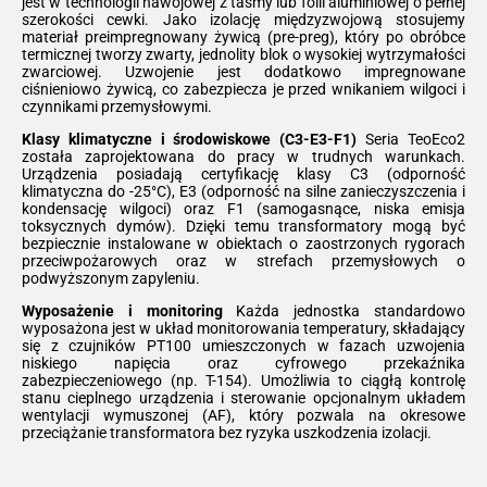
jest w technologii nawojowej z taśmy lub folii aluminiowej o pełnej
szerokości cewki. Jako izolację międzyzwojową stosujemy
materiał preimpregnowany żywicą (pre-preg), który po obróbce
termicznej tworzy zwarty, jednolity blok o wysokiej wytrzymałości
zwarciowej. Uzwojenie jest dodatkowo impregnowane
ciśnieniowo żywicą, co zabezpiecza je przed wnikaniem wilgoci i
czynnikami przemysłowymi.
Klasy klimatyczne i środowiskowe (C3-E3-F1)
Seria TeoEco2
została zaprojektowana do pracy w trudnych warunkach.
Urządzenia posiadają certyfikację klasy C3 (odporność
klimatyczna do -25°C), E3 (odporność na silne zanieczyszczenia i
kondensację wilgoci) oraz F1 (samogasnące, niska emisja
toksycznych dymów). Dzięki temu transformatory mogą być
bezpiecznie instalowane w obiektach o zaostrzonych rygorach
przeciwpożarowych oraz w strefach przemysłowych o
podwyższonym zapyleniu.
Wyposażenie i monitoring
Każda jednostka standardowo
wyposażona jest w układ monitorowania temperatury, składający
się z czujników PT100 umieszczonych w fazach uzwojenia
niskiego napięcia oraz cyfrowego przekaźnika
zabezpieczeniowego (np. T-154). Umożliwia to ciągłą kontrolę
stanu cieplnego urządzenia i sterowanie opcjonalnym układem
wentylacji wymuszonej (AF), który pozwala na okresowe
przeciążanie transformatora bez ryzyka uszkodzenia izolacji.