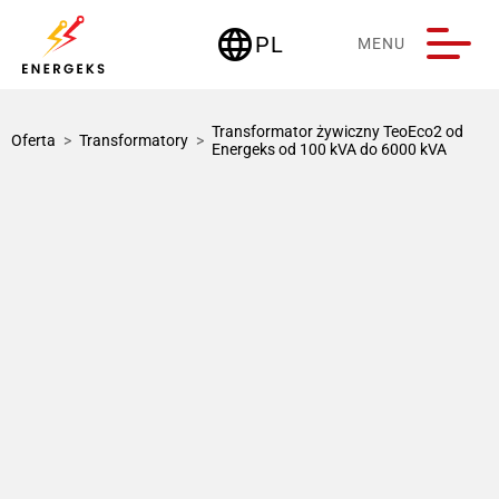
language
PL
MENU
Deutschland
Transformator żywiczny TeoEco2 od
Oferta
>
Transformatory
>
Energeks od 100 kVA do 6000 kVA
1 / 1