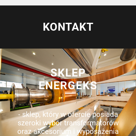
KONTAKT
SKLEP
ENERGEKS
- sklep, który w ofercie posiada
szeroki wybór transformatorów
oraz akcesorium i wyposażenia