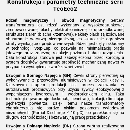
Konstrukcja i parametry techniczne serii
TeoEco2
Rdzeń magnetyczny i obwód magnetyczny
Sercem
transformatora jest rdzeń wykonany z wysokogatunkowej,
zimnowalcowanej blachy elektrotechnicznej o uporządkowanej
strukturze ziaren (blacha krzemowa). Pakiety blach są izolowane
obustronnie warstwą nieorganiczną, co skutecznie ogranicza
straty wynikające z prądów wirowych. Rdzeń jest cięty i składany
w technologii Step-Lap, co pozwala na minimalizację prądu
jałowego oraz znaczną redukcję poziomu hałasu urządzenia.
Cała konstrukcja stalowa jest zabezpieczona przed korozją, a
system docisków gwarantuje stabilność mechaniczną nawet w
przypadku wystąpienia zwarć zewnętrznych.
Uzwojenia Górnego Napięcia (GN)
Cewki strony pierwotnej są
wykonywane z przewodów aluminiowych w izolacji klasy F.
Kluczowym etapem produkcji jest proces zalewania w
autoklawach próżniowych przy użyciu żywicy epoksydowej z
wypełniaczem kwarcowym i wodorotlenkiem glinu. Taka
technologia gwarantuje doskonałą penetrację izolacji, eliminując
pęcherzyki powietrza. Dzięki temu nasze transformatory
charakteryzują się bardzo niskim poziomem wyładowań
niezupełnych (Partial Discharge ≤ 10 pC), co przekłada się na
długowieczność izolacji i bezawaryjną pracę przez dekady.
Uzwojenia Dolnego Napięcia (DN)
Strona wtórna realizowana