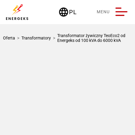
language
PL
MENU
Deutschland
Transformator żywiczny TeoEco2 od
Oferta
>
Transformatory
>
Energeks od 100 kVA do 6000 kVA
1 / 1