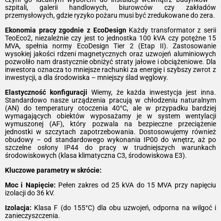
szpitali, galerii handlowych, biurowców czy zakładów
przemysłowych, gdzie ryzyko pożaru musi być zredukowane do zera.
Ekonomia pracy zgodnie z EcoDesign
Każdy transformator z serii
TeoEco2, niezależnie czy jest to jednostka 100 kVA czy potężne 15
MVA, spełnia normy EcoDesign Tier 2 (Etap II). Zastosowanie
wysokiej jakości rdzeni magnetycznych oraz uzwojeń aluminiowych
pozwoliło nam drastycznie obniżyć straty jałowe i obciążeniowe. Dla
inwestora oznacza to mniejsze rachunki za energię i szybszy zwrot z
inwestycji, a dla środowiska – mniejszy ślad węglowy.
Elastyczność konfiguracji
Wiemy, że każda inwestycja jest inna.
Standardowo nasze urządzenia pracują w chłodzeniu naturalnym
(AN) do temperatury otoczenia 40°C, ale w przypadku bardziej
wymagających obiektów wyposażamy je w system wentylacji
wymuszonej (AF), który pozwala na bezpieczne przeciążenie
jednostki w szczytach zapotrzebowania. Dostosowujemy również
obudowy – od standardowego wykonania IP00 do wnętrz, aż po
szczelne osłony IP44 do pracy w trudniejszych warunkach
środowiskowych (klasa klimatyczna C3, środowiskowa E3).
Kluczowe parametry w skrócie:
Moc i Napięcie:
Pełen zakres od 25 kVA do 15 MVA przy napięciu
izolacji do 36 kV.
Izolacja:
Klasa F (do 155°C) dla obu uzwojeń, odporna na wilgoć i
zanieczyszczenia.