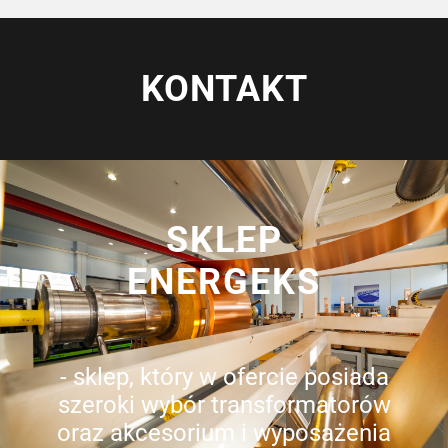
KONTAKT
SKLEP
ENERGEKS
- sklep, który w ofercie posiada
szeroki wybór transformatorów
oraz akcesorium i wyposażenia