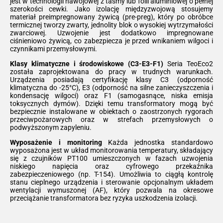
jest w technologii nawojowej z taśmy lub folii aluminiowej o pełnej
szerokości cewki. Jako izolację międzyzwojową stosujemy
materiał preimpregnowany żywicą (pre-preg), który po obróbce
termicznej tworzy zwarty, jednolity blok o wysokiej wytrzymałości
zwarciowej. Uzwojenie jest dodatkowo impregnowane
ciśnieniowo żywicą, co zabezpiecza je przed wnikaniem wilgoci i
czynnikami przemysłowymi.
Klasy klimatyczne i środowiskowe (C3-E3-F1)
Seria TeoEco2
została zaprojektowana do pracy w trudnych warunkach.
Urządzenia posiadają certyfikację klasy C3 (odporność
klimatyczna do -25°C), E3 (odporność na silne zanieczyszczenia i
kondensację wilgoci) oraz F1 (samogasnące, niska emisja
toksycznych dymów). Dzięki temu transformatory mogą być
bezpiecznie instalowane w obiektach o zaostrzonych rygorach
przeciwpożarowych oraz w strefach przemysłowych o
podwyższonym zapyleniu.
Wyposażenie i monitoring
Każda jednostka standardowo
wyposażona jest w układ monitorowania temperatury, składający
się z czujników PT100 umieszczonych w fazach uzwojenia
niskiego napięcia oraz cyfrowego przekaźnika
zabezpieczeniowego (np. T-154). Umożliwia to ciągłą kontrolę
stanu cieplnego urządzenia i sterowanie opcjonalnym układem
wentylacji wymuszonej (AF), który pozwala na okresowe
przeciążanie transformatora bez ryzyka uszkodzenia izolacji.