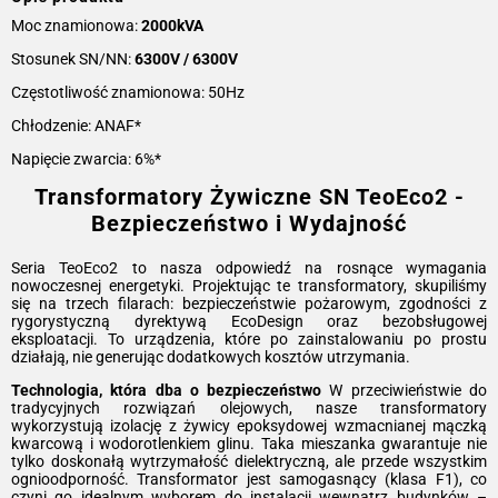
Moc znamionowa:
2000kVA
Stosunek SN/NN:
6300V / 6300V
Częstotliwość znamionowa: 50Hz
Chłodzenie: ANAF*
Napięcie zwarcia: 6%*
Transformatory Żywiczne SN TeoEco2 -
Bezpieczeństwo i Wydajność
Seria TeoEco2 to nasza odpowiedź na rosnące wymagania
nowoczesnej energetyki. Projektując te transformatory, skupiliśmy
się na trzech filarach: bezpieczeństwie pożarowym, zgodności z
rygorystyczną dyrektywą EcoDesign oraz bezobsługowej
eksploatacji. To urządzenia, które po zainstalowaniu po prostu
działają, nie generując dodatkowych kosztów utrzymania.
Technologia, która dba o bezpieczeństwo
W przeciwieństwie do
tradycyjnych rozwiązań olejowych, nasze transformatory
wykorzystują izolację z żywicy epoksydowej wzmacnianej mączką
kwarcową i wodorotlenkiem glinu. Taka mieszanka gwarantuje nie
tylko doskonałą wytrzymałość dielektryczną, ale przede wszystkim
ognioodporność. Transformator jest samogasnący (klasa F1), co
czyni go idealnym wyborem do instalacji wewnątrz budynków –