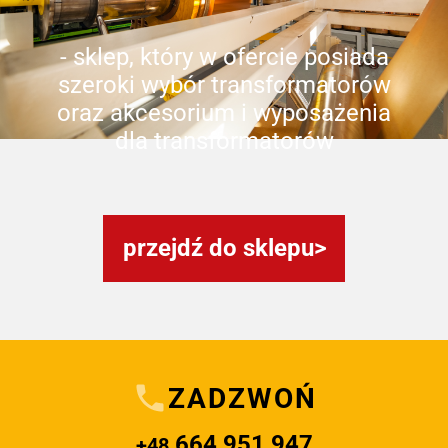
- sklep, który w ofercie posiada
szeroki wybór transformatorów
oraz akcesorium i wyposażenia
dla transformatorów
przejdź do sklepu
ZADZWOŃ
664 951 947
+48