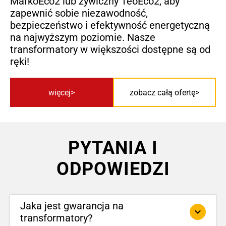
MarkoEco2 lub żywiczny TeoEco2, aby
zapewnić sobie niezawodność,
bezpieczeństwo i efektywność energetyczną
na najwyższym poziomie. Nasze
transformatory w większości dostępne są od
ręki!
więcej
zobacz całą ofertę
PYTANIA I
ODPOWIEDZI
Jaka jest gwarancja na
keyboard_arrow_down
transformatory?