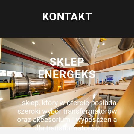
KONTAKT
SKLEP
ENERGEKS
- sklep, który w ofercie posiada
szeroki wybór transformatorów
oraz akcesorium i wyposażenia
dla transformatorów