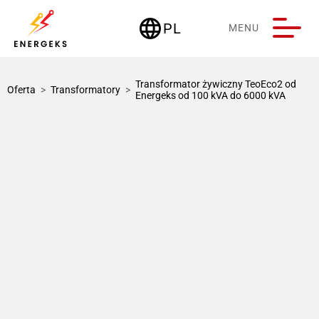
language
PL
MENU
Deutschland
Transformator żywiczny TeoEco2 od
Oferta
>
Transformatory
>
Energeks od 100 kVA do 6000 kVA
1 / 1