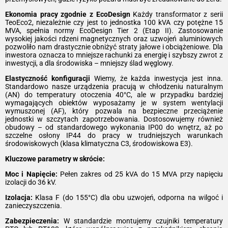
Ekonomia pracy zgodnie z EcoDesign
Każdy transformator z serii
TeoEco2, niezależnie czy jest to jednostka 100 kVA czy potężne 15
MVA, spełnia normy EcoDesign Tier 2 (Etap II). Zastosowanie
wysokiej jakości rdzeni magnetycznych oraz uzwojeń aluminiowych
pozwoliło nam drastycznie obniżyć straty jałowe i obciążeniowe. Dla
inwestora oznacza to mniejsze rachunki za energię i szybszy zwrot z
inwestycji, a dla środowiska – mniejszy ślad węglowy.
Elastyczność konfiguracji
Wiemy, że każda inwestycja jest inna.
Standardowo nasze urządzenia pracują w chłodzeniu naturalnym
(AN) do temperatury otoczenia 40°C, ale w przypadku bardziej
wymagających obiektów wyposażamy je w system wentylacji
wymuszonej (AF), który pozwala na bezpieczne przeciążenie
jednostki w szczytach zapotrzebowania. Dostosowujemy również
obudowy – od standardowego wykonania IP00 do wnętrz, aż po
szczelne osłony IP44 do pracy w trudniejszych warunkach
środowiskowych (klasa klimatyczna C3, środowiskowa E3).
Kluczowe parametry w skrócie:
Moc i Napięcie:
Pełen zakres od 25 kVA do 15 MVA przy napięciu
izolacji do 36 kV.
Izolacja:
Klasa F (do 155°C) dla obu uzwojeń, odporna na wilgoć i
zanieczyszczenia.
Zabezpieczenia:
W standardzie montujemy czujniki temperatury