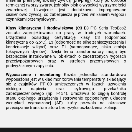
materiał preimpregnowany żywicą (pre-preg), który po obróbce
termicznej tworzy zwarty, jednolity blok o wysokiej wytrzymałości
zwarciowej. Uzwojenie jest dodatkowo impregnowane
ciśnieniowo żywicą, co zabezpiecza je przed wnikaniem wilgoci i
czynnikami przemysłowymi.
Klasy klimatyczne i środowiskowe (C3-E3-F1)
Seria TeoEco2
została zaprojektowana do pracy w trudnych warunkach.
Urządzenia posiadają certyfikację klasy C3 (odporność
klimatyczna do -25°C), E3 (odporność na silne zanieczyszczenia i
kondensację wilgoci) oraz F1 (samogasnące, niska emisja
toksycznych dymów). Dzięki temu transformatory mogą być
bezpiecznie instalowane w obiektach o zaostrzonych rygorach
przeciwpożarowych oraz w strefach przemysłowych o
podwyższonym zapyleniu.
Wyposażenie i monitoring
Każda jednostka standardowo
wyposażona jest w układ monitorowania temperatury, składający
się z czujników PT100 umieszczonych w fazach uzwojenia
niskiego napięcia oraz cyfrowego przekaźnika
zabezpieczeniowego (np. T-154). Umożliwia to ciągłą kontrolę
stanu cieplnego urządzenia i sterowanie opcjonalnym układem
wentylacji wymuszonej (AF), który pozwala na okresowe
przeciążanie transformatora bez ryzyka uszkodzenia izolacji.