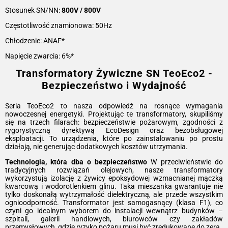
Stosunek SN/NN:
800V / 800V
Częstotliwość znamionowa: 50Hz
Chłodzenie: ANAF*
Napięcie zwarcia: 6%*
Transformatory Żywiczne SN TeoEco2 -
Bezpieczeństwo i Wydajność
Seria TeoEco2 to nasza odpowiedź na rosnące wymagania
nowoczesnej energetyki. Projektując te transformatory, skupiliśmy
się na trzech filarach: bezpieczeństwie pożarowym, zgodności z
rygorystyczną dyrektywą EcoDesign oraz bezobsługowej
eksploatacji. To urządzenia, które po zainstalowaniu po prostu
działają, nie generując dodatkowych kosztów utrzymania.
Technologia, która dba o bezpieczeństwo
W przeciwieństwie do
tradycyjnych rozwiązań olejowych, nasze transformatory
wykorzystują izolację z żywicy epoksydowej wzmacnianej mączką
kwarcową i wodorotlenkiem glinu. Taka mieszanka gwarantuje nie
tylko doskonałą wytrzymałość dielektryczną, ale przede wszystkim
ognioodporność. Transformator jest samogasnący (klasa F1), co
czyni go idealnym wyborem do instalacji wewnątrz budynków –
szpitali, galerii handlowych, biurowców czy zakładów
przemysłowych, gdzie ryzyko pożaru musi być zredukowane do zera.