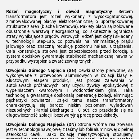
Rdzeń magnetyczny i obwód magnetyczny
Sercem
transformatora jest rdzeń wykonany z wysokogatunkowej,
zimnowalcowanej blachy elektrotechnicznej o uporządkowanej
strukturze ziaren (blacha krzemowa). Pakiety blach są izolowane
obustronnie warstwą nieorganiczną, co skutecznie ogranicza
straty wynikające z prądów wirowych. Rdzeń jest cięty i składany
w technologii Step-Lap, co pozwala na minimalizację prądu
jałowego oraz znaczną redukcję poziomu hałasu urządzenia.
Cała konstrukcja stalowa jest zabezpieczona przed korozją, a
system docisków gwarantuje stabilność mechaniczną nawet w
przypadku wystąpienia zwarć zewnętrznych.
Uzwojenia Górnego Napięcia (GN)
Cewki strony pierwotnej są
wykonywane z przewodów aluminiowych w izolacji klasy F.
Kluczowym etapem produkcji jest proces zalewania w
autoklawach próżniowych przy użyciu żywicy epoksydowej z
wypełniaczem kwarcowym i wodorotlenkiem glinu. Taka
technologia gwarantuje doskonałą penetrację izolacji, eliminując
pęcherzyki powietrza. Dzięki temu nasze transformatory
charakteryzują się bardzo niskim poziomem wyładowań
niezupełnych (Partial Discharge ≤ 10 pC), co przekłada się na
długowieczność izolacji i bezawaryjną pracę przez dekady.
Uzwojenia Dolnego Napięcia (DN)
Strona wtórna realizowana
jest w technologii nawojowej z taśmy lub folii aluminiowej o pełnej
szerokości cewki. Jako izolację międzyzwojową stosujemy