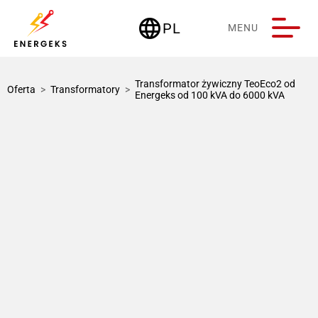
language
PL
MENU
Deutschland
Transformator żywiczny TeoEco2 od
Oferta
>
Transformatory
>
Energeks od 100 kVA do 6000 kVA
1 / 1