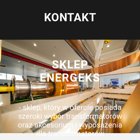
KONTAKT
SKLEP
ENERGEKS
- sklep, który w ofercie posiada
szeroki wybór transformatorów
oraz akcesorium i wyposażenia
dla transformatorów