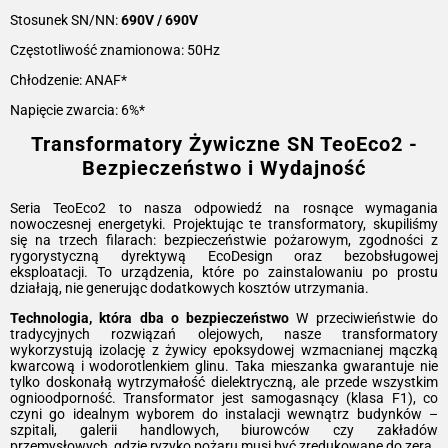
Stosunek SN/NN:
690V / 690V
Częstotliwość znamionowa: 50Hz
Chłodzenie: ANAF*
Napięcie zwarcia: 6%*
Transformatory Żywiczne SN TeoEco2 -
Bezpieczeństwo i Wydajność
Seria TeoEco2 to nasza odpowiedź na rosnące wymagania
nowoczesnej energetyki. Projektując te transformatory, skupiliśmy
się na trzech filarach: bezpieczeństwie pożarowym, zgodności z
rygorystyczną dyrektywą EcoDesign oraz bezobsługowej
eksploatacji. To urządzenia, które po zainstalowaniu po prostu
działają, nie generując dodatkowych kosztów utrzymania.
Technologia, która dba o bezpieczeństwo
W przeciwieństwie do
tradycyjnych rozwiązań olejowych, nasze transformatory
wykorzystują izolację z żywicy epoksydowej wzmacnianej mączką
kwarcową i wodorotlenkiem glinu. Taka mieszanka gwarantuje nie
tylko doskonałą wytrzymałość dielektryczną, ale przede wszystkim
ognioodporność. Transformator jest samogasnący (klasa F1), co
czyni go idealnym wyborem do instalacji wewnątrz budynków –
szpitali, galerii handlowych, biurowców czy zakładów
przemysłowych, gdzie ryzyko pożaru musi być zredukowane do zera.