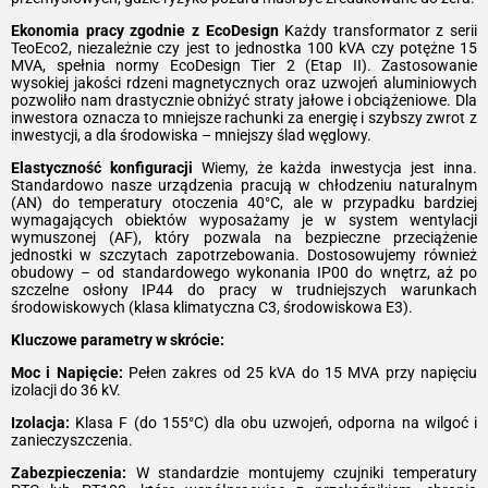
Ekonomia pracy zgodnie z EcoDesign
Każdy transformator z serii
TeoEco2, niezależnie czy jest to jednostka 100 kVA czy potężne 15
MVA, spełnia normy EcoDesign Tier 2 (Etap II). Zastosowanie
wysokiej jakości rdzeni magnetycznych oraz uzwojeń aluminiowych
pozwoliło nam drastycznie obniżyć straty jałowe i obciążeniowe. Dla
inwestora oznacza to mniejsze rachunki za energię i szybszy zwrot z
inwestycji, a dla środowiska – mniejszy ślad węglowy.
Elastyczność konfiguracji
Wiemy, że każda inwestycja jest inna.
Standardowo nasze urządzenia pracują w chłodzeniu naturalnym
(AN) do temperatury otoczenia 40°C, ale w przypadku bardziej
wymagających obiektów wyposażamy je w system wentylacji
wymuszonej (AF), który pozwala na bezpieczne przeciążenie
jednostki w szczytach zapotrzebowania. Dostosowujemy również
obudowy – od standardowego wykonania IP00 do wnętrz, aż po
szczelne osłony IP44 do pracy w trudniejszych warunkach
środowiskowych (klasa klimatyczna C3, środowiskowa E3).
Kluczowe parametry w skrócie:
Moc i Napięcie:
Pełen zakres od 25 kVA do 15 MVA przy napięciu
izolacji do 36 kV.
Izolacja:
Klasa F (do 155°C) dla obu uzwojeń, odporna na wilgoć i
zanieczyszczenia.
Zabezpieczenia:
W standardzie montujemy czujniki temperatury