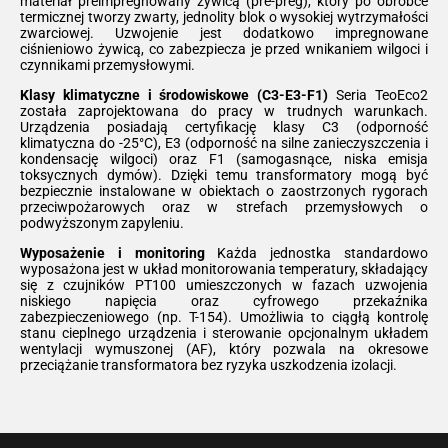
materiał preimpregnowany żywicą (pre-preg), który po obróbce
termicznej tworzy zwarty, jednolity blok o wysokiej wytrzymałości
zwarciowej. Uzwojenie jest dodatkowo impregnowane
ciśnieniowo żywicą, co zabezpiecza je przed wnikaniem wilgoci i
czynnikami przemysłowymi.
Klasy klimatyczne i środowiskowe (C3-E3-F1)
Seria TeoEco2
została zaprojektowana do pracy w trudnych warunkach.
Urządzenia posiadają certyfikację klasy C3 (odporność
klimatyczna do -25°C), E3 (odporność na silne zanieczyszczenia i
kondensację wilgoci) oraz F1 (samogasnące, niska emisja
toksycznych dymów). Dzięki temu transformatory mogą być
bezpiecznie instalowane w obiektach o zaostrzonych rygorach
przeciwpożarowych oraz w strefach przemysłowych o
podwyższonym zapyleniu.
Wyposażenie i monitoring
Każda jednostka standardowo
wyposażona jest w układ monitorowania temperatury, składający
się z czujników PT100 umieszczonych w fazach uzwojenia
niskiego napięcia oraz cyfrowego przekaźnika
zabezpieczeniowego (np. T-154). Umożliwia to ciągłą kontrolę
stanu cieplnego urządzenia i sterowanie opcjonalnym układem
wentylacji wymuszonej (AF), który pozwala na okresowe
przeciążanie transformatora bez ryzyka uszkodzenia izolacji.