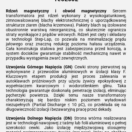
Rdzeń magnetyczny i obwód magnetyczny
Sercem
transformatora jest rdzeń wykonany z wysokogatunkowej,
zimnowalcowanej blachy elektrotechnicznej o uporządkowanej
strukturze ziaren (blacha krzemowa). Pakiety blach są izolowane
obustronnie warstwą nieorganiczną, co skutecznie ogranicza
straty wynikające z prądów wirowych. Rdzeń jest cięty i składany
w technologii Step-Lap, co pozwala na minimalizację prądu
jałowego oraz znaczną redukcję poziomu hałasu urządzenia.
Cała konstrukcja stalowa jest zabezpieczona przed korozją, a
system docisków gwarantuje stabilność mechaniczną nawet w
przypadku wystąpienia zwarć zewnętrznych.
Uzwojenia Górnego Napięcia (GN)
Cewki strony pierwotnej są
wykonywane z przewodów aluminiowych w izolacji klasy F.
Kluczowym etapem produkcji jest proces zalewania w
autoklawach próżniowych przy użyciu żywicy epoksydowej z
wypełniaczem kwarcowym i wodorotlenkiem glinu. Taka
technologia gwarantuje doskonałą penetrację izolacji, eliminując
pęcherzyki powietrza. Dzięki temu nasze transformatory
charakteryzują się bardzo niskim poziomem wyładowań
niezupełnych (Partial Discharge ≤ 10 pC), co przekłada się na
długowieczność izolacji i bezawaryjną pracę przez dekady.
Uzwojenia Dolnego Napięcia (DN)
Strona wtórna realizowana
jest w technologii nawojowej z taśmy lub folii aluminiowej o pełnej
szerokości cewki. Jako izolację międzyzwojową stosujemy