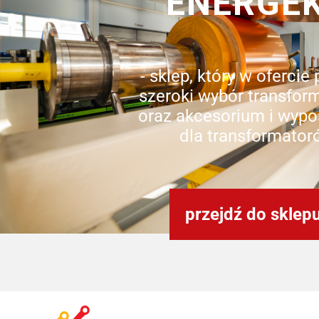
ENERGE
- sklep, który w ofercie
szeroki wybór transfor
oraz akcesorium i wypo
dla transformator
przejdź do sklep