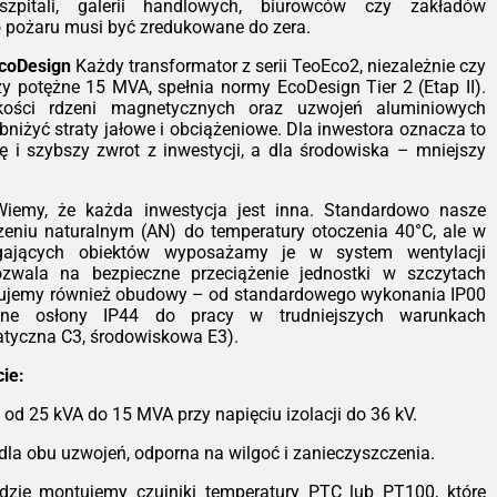
ystkim ognioodporność. Transformator
pitali, galerii handlowych, biurowców czy zakładów
t samogasnący (klasa F1), co czyni go
o pożaru musi być zredukowane do zera.
alnym wyborem do instalacji wewnątrz
EcoDesign
Każdy transformator z serii TeoEco2, niezależnie czy
ynków – szpitali, galerii handlowych,
zy potężne 15 MVA, spełnia normy EcoDesign Tier 2 (Etap II).
rowców czy zakładów przemysłowych,
kości rdzeni magnetycznych oraz uzwojeń aluminiowych
ie ryzyko pożaru musi być zredukowane
bniżyć straty jałowe i obciążeniowe. Dla inwestora oznacza to
era.
ę i szybszy zwrot z inwestycji, a dla środowiska – mniejszy
nomia pracy zgodnie z EcoDesign
dy transformator z serii TeoEco2,
iemy, że każda inwestycja jest inna. Standardowo nasze
zależnie czy jest to jednostka 100 kVA
zeniu naturalnym (AN) do temperatury otoczenia 40°C, ale w
 potężne 15 MVA, spełnia normy
gających obiektów wyposażamy je w system wentylacji
Design Tier 2 (Etap II). Zastosowanie
zwala na bezpieczne przeciążenie jednostki w szczytach
okiej jakości rdzeni magnetycznych
ujemy również obudowy – od standardowego wykonania IP00
z uzwojeń aluminiowych pozwoliło nam
lne osłony IP44 do pracy w trudniejszych warunkach
stycznie obniżyć straty jałowe i
atyczna C3, środowiskowa E3).
iążeniowe. Dla inwestora oznacza to
ejsze rachunki za energię i szybszy
ie:
ot z inwestycji, a dla środowiska –
ejszy ślad węglowy.
 od 25 kVA do 15 MVA przy napięciu izolacji do 36 kV.
styczność konfiguracji
Wiemy, że każda
dla obu uzwojeń, odporna na wilgoć i zanieczyszczenia.
estycja jest inna. Standardowo nasze
ządzenia pracują w chłodzeniu
zie montujemy czujniki temperatury PTC lub PT100, które