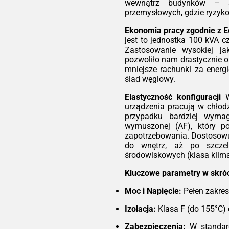
wsz
wewnątrz budynków – sz
e w
jes
przemysłowych, gdzie ryzyk
ów z
ide
nowe
Ekonomia pracy zgodnie z 
bud
iego
jest to jednostka 100 kVA c
biu
rują
Zastosowanie wysokiej ja
gdz
ść.
pozwoliło nam drastycznie o
do z
ówno
mniejsze rachunki za energi
atory
Eko
ślad węglowy.
pcje
Każ
Elastyczność konfiguracji
W
ksza
nie
urządzenia pracują w chłod
ną.
czy
przypadku bardziej wyma
Eco
kość
wymuszonej (AF), który po
wys
ści
zapotrzebowania. Dostosow
ora
wymi
do wnętrz, aż po szcze
dra
, EN
środowiskowych (klasa klim
obc
sign
mni
Kluczowe parametry w skróc
ory
zwr
przy
mni
Moc i Napięcie:
Pełen zakres
ach
odną
Ela
Izolacja:
Klasa F (do 155°C) 
inw
ur
Zabezpieczenia:
W standard