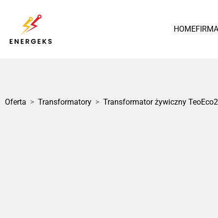
HOME
FIRM
Polska
Oferta
>
Transformatory
>
Transformator żywiczny TeoEco2
1 / 1
Transformator Olejowy
MarkoEco2