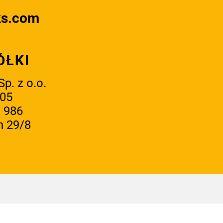
ks.com
ÓŁKI
p. z o.o.
 05
 986
n 29/8