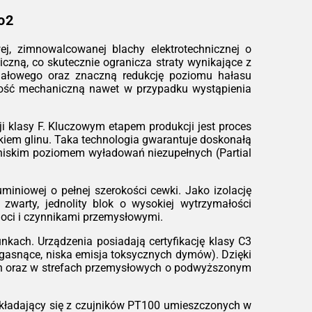
ądzenie przed przegrzaniem.
o2
owość do pracy:
Urządzenia są odporne
wstrząsy i drgania, a dzięki zwartej
, zimnowalcowanej blachy elektrotechnicznej o
trukcji łatwo je zintegrować w stacjach
czną, co skutecznie ogranicza straty wynikające z
ntenerowych czy ciasnych
 jałowego oraz znaczną redukcję poziomu hałasu
ieszczeniach technicznych.
lność mechaniczną nawet w przypadku wystąpienia
ależności od konfiguracji
 klasy F. Kluczowym etapem produkcji jest proces
iem glinu. Taka technologia gwarantuje doskonałą
zo niskim poziomem wyładowań niezupełnych (Partial
miniowej o pełnej szerokości cewki. Jako izolację
zwarty, jednolity blok o wysokiej wytrzymałości
goci i czynnikami przemysłowymi.
kach. Urządzenia posiadają certyfikację klasy C3
ogasnące, niska emisja toksycznych dymów). Dzięki
ch oraz w strefach przemysłowych o podwyższonym
kładający się z czujników PT100 umieszczonych w