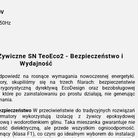
ransformatory Żywiczne SN
eoEco2 - Bezpieczeństwo i
0V
Wydajność
 50Hz
ia TeoEco2 to nasza odpowiedź na
snące wymagania nowoczesnej
rgetyki. Projektując te transformatory,
piliśmy się na trzech filarach:
pieczeństwie pożarowym, zgodności z
Żywiczne SN TeoEco2 - Bezpieczeństwo i
orystyczną dyrektywą EcoDesign oraz
Wydajność
obsługowej eksploatacji. To urządzenia,
e po zainstalowaniu po prostu działają,
 generując dodatkowych kosztów
dpowiedź na rosnące wymagania nowoczesnej energetyki.
zymania.
tory, skupiliśmy się na trzech filarach: bezpieczeństwie
rygorystyczną dyrektywą EcoDesign oraz bezobsługowej
hnologia, która dba o bezpieczeństwo
, które po zainstalowaniu po prostu działają, nie generując
rzeciwieństwie do tradycyjnych
mania.
wiązań olejowych, nasze transformatory
korzystują izolację z żywicy
ezpieczeństwo
W przeciwieństwie do tradycyjnych rozwiązań
oksydowej wzmacnianej mączką
ormatory wykorzystują izolację z żywicy epoksydowej
rcową i wodorotlenkiem glinu. Taka
wą i wodorotlenkiem glinu. Taka mieszanka gwarantuje nie
szanka gwarantuje nie tylko doskonałą
ość dielektryczną, ale przede wszystkim ognioodporność.
rzymałość dielektryczną, ale przede
ący (klasa F1), co czyni go idealnym wyborem do instalacji