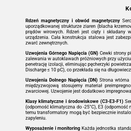
K
Rdzeń magnetyczny i obwód magnetyczny
Serc
uporządkowanej strukturze ziaren (blacha krzemow
prądów wirowych. Rdzeń jest cięty i składany 
urządzenia. Cała konstrukcja stalowa jest zabe
zwarć zewnętrznych.
Uzwojenia Górnego Napięcia (GN)
Cewki strony p
zalewania w autoklawach próżniowych przy użyciu
penetrację izolacji, eliminując pęcherzyki powiet
Discharge ≤ 10 pC), co przekłada się na długowiecz
Uzwojenia Dolnego Napięcia (DN)
Strona wtórna r
międzyzwojową stosujemy materiał preimpregnowa
zwarciowej. Uzwojenie jest dodatkowo impregnowan
Klasy klimatyczne i środowiskowe (C3-E3-F1)
Ser
(odporność klimatyczna do -25°C), E3 (odporność 
temu transformatory mogą być bezpiecznie insta
zapyleniu.
Wyposażenie i monitoring
Każda jednostka standa