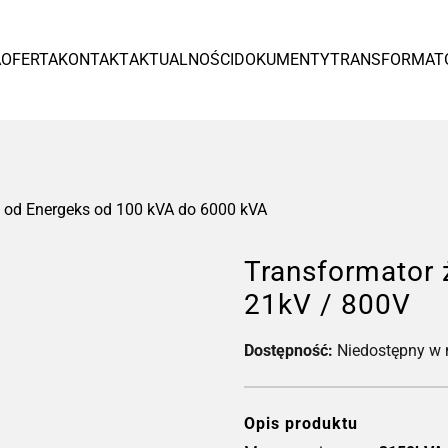
Europa
A
OFERTA
KONTAKT
AKTUALNOŚCI
DOKUMENTY
TRANSFORMAT
España
Czytaj więcej >
 od Energeks od 100 kVA do 6000 kVA
Transformator
21kV / 800V
Dostępność:
Niedostępny w
Tr
od
Opis produktu