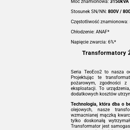
dzie
T
Moc znamionowa:
3150kVA
T
Stosunek SN/NN:
800V / 80
2,5%
 (5
Częstotliwość znamionowa:
ów )
Ser
Chłodzenie: ANAF*
ro
ene
Napięcie zwarcia: 6%*
eks
sku
 aby
bez
Transformatory 
ść i
ryg
 dla
bez
ą do
któr
iach
nie
Seria TeoEco2 to nasza o
tory
utr
Projektując te transforma
ania
pożarowym, zgodności z 
słu
Tec
eksploatacji. To urządzenia
ów o
W p
dodatkowych kosztów utrzy
acji
roz
wy
Technologia, która dba o b
ep
olejowych, nasze transf
Eco2
kwa
wzmacnianej mączką kwarco
kcją
mie
tylko doskonałą wytrzymał
ą
IEC
wyt
Transformator jest samogasn
ść i