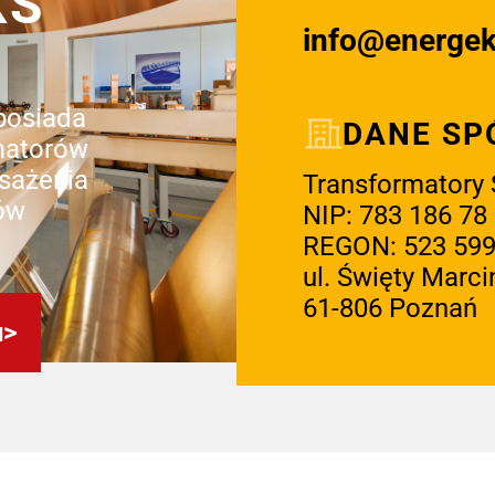
KS
info@energe
 posiada
DANE SP
matorów
sażenia
Transformatory S
ów
NIP: 783 186 78
REGON: 523 599
ul. Święty Marci
61-806 Poznań
u