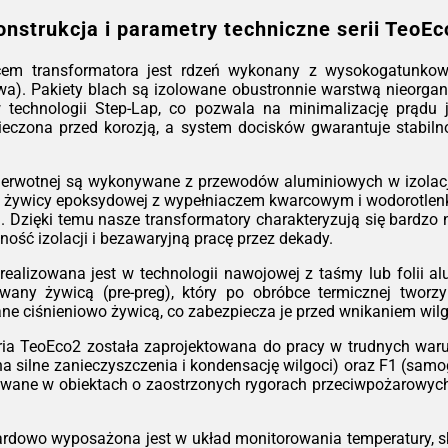
urz
onstrukcja i parametry techniczne serii TeoEc
Got
na 
em transformatora jest rdzeń wykonany z wysokogatunkowej
kons
a). Pakiety blach są izolowane obustronnie warstwą nieorgani
ko
w technologii Step-Lap, co pozwala na minimalizację prądu
pom
zpieczona przed korozją, a system docisków gwarantuje stabi
*W z
ierwotnej są wykonywane z przewodów aluminiowych w izolacji
 żywicy epoksydowej z wypełniaczem kwarcowym i wodorotlenk
rza. Dzięki temu nasze transformatory charakteryzują się bard
ność izolacji i bezawaryjną pracę przez dekady.
ealizowana jest w technologii nawojowej z taśmy lub folii alu
ny żywicą (pre-preg), który po obróbce termicznej tworzy 
e ciśnieniowo żywicą, co zabezpiecza je przed wnikaniem wil
ia TeoEco2 została zaprojektowana do pracy w trudnych warun
na silne zanieczyszczenia i kondensację wilgoci) oraz F1 (sam
lowane w obiektach o zaostrzonych rygorach przeciwpożarowy
rdowo wyposażona jest w układ monitorowania temperatury, s