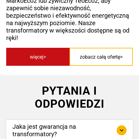
MarkoEco2 lub żywiczny TeoEco2, aby
zapewnić sobie niezawodność,
bezpieczeństwo i efektywność energetyczną
na najwyższym poziomie. Nasze
transformatory w większości dostępne są od
ręki!
więcej
zobacz całą ofertę
PYTANIA I
ODPOWIEDZI
Jaka jest gwarancja na
keyboard_arrow_down
transformatory?