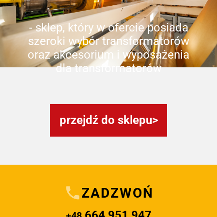
- sklep, który w ofercie posiada
szeroki wybór transformatorów
oraz akcesorium i wyposażenia
dla transformatorów
przejdź do sklepu
ZADZWOŃ
664 951 947
+48