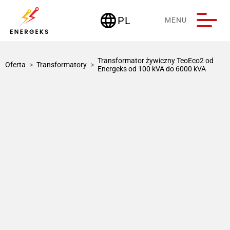
language
PL
MENU
Deutschland
Transformator żywiczny TeoEco2 od
Oferta
>
Transformatory
>
Energeks od 100 kVA do 6000 kVA
1 / 1