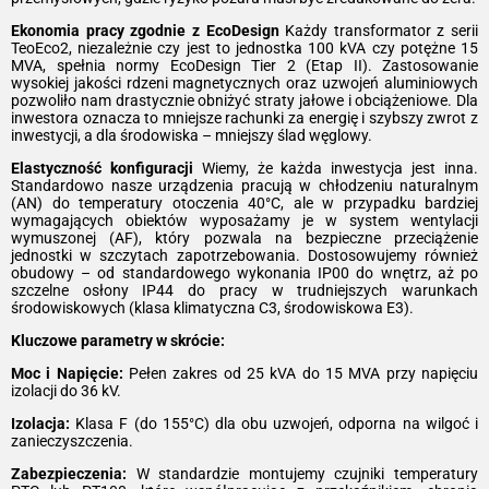
Ekonomia pracy zgodnie z EcoDesign
Każdy transformator z serii
TeoEco2, niezależnie czy jest to jednostka 100 kVA czy potężne 15
MVA, spełnia normy EcoDesign Tier 2 (Etap II). Zastosowanie
wysokiej jakości rdzeni magnetycznych oraz uzwojeń aluminiowych
pozwoliło nam drastycznie obniżyć straty jałowe i obciążeniowe. Dla
inwestora oznacza to mniejsze rachunki za energię i szybszy zwrot z
inwestycji, a dla środowiska – mniejszy ślad węglowy.
Elastyczność konfiguracji
Wiemy, że każda inwestycja jest inna.
Standardowo nasze urządzenia pracują w chłodzeniu naturalnym
(AN) do temperatury otoczenia 40°C, ale w przypadku bardziej
wymagających obiektów wyposażamy je w system wentylacji
wymuszonej (AF), który pozwala na bezpieczne przeciążenie
jednostki w szczytach zapotrzebowania. Dostosowujemy również
obudowy – od standardowego wykonania IP00 do wnętrz, aż po
szczelne osłony IP44 do pracy w trudniejszych warunkach
środowiskowych (klasa klimatyczna C3, środowiskowa E3).
Kluczowe parametry w skrócie:
Moc i Napięcie:
Pełen zakres od 25 kVA do 15 MVA przy napięciu
izolacji do 36 kV.
Izolacja:
Klasa F (do 155°C) dla obu uzwojeń, odporna na wilgoć i
zanieczyszczenia.
Zabezpieczenia:
W standardzie montujemy czujniki temperatury