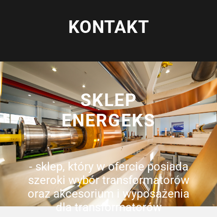
KONTAKT
SKLEP
ENERGEKS
- sklep, który w ofercie posiada
szeroki wybór transformatorów
oraz akcesorium i wyposażenia
dla transformatorów