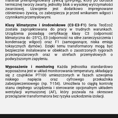
materiał preimpregnowany żywicą (pre-preg), który po obróbce
termicznej tworzy zwarty, jednolity blok o wysokiej wytrzymałości
zwarciowej. Uzwojenie jest dodatkowo impregnowane
ciśnieniowo żywicą, co zabezpiecza je przed wnikaniem wilgoci i
czynnikami przemysłowymi.
Klasy klimatyczne i środowiskowe (C3-E3-F1)
Seria TeoEco2
została zaprojektowana do pracy w trudnych warunkach.
Urządzenia posiadają certyfikację klasy C3 (odporność
klimatyczna do -25°C), E3 (odporność na silne zanieczyszczenia i
kondensację wilgoci) oraz F1 (samogasnące, niska emisja
toksycznych dymów). Dzięki temu transformatory mogą być
bezpiecznie instalowane w obiektach o zaostrzonych rygorach
przeciwpożarowych oraz w strefach przemysłowych o
podwyższonym zapyleniu.
Wyposażenie i monitoring
Każda jednostka standardowo
wyposażona jest w układ monitorowania temperatury, składający
się z czujników PT100 umieszczonych w fazach uzwojenia
niskiego napięcia oraz cyfrowego przekaźnika
zabezpieczeniowego (np. T-154). Umożliwia to ciągłą kontrolę
stanu cieplnego urządzenia i sterowanie opcjonalnym układem
wentylacji wymuszonej (AF), który pozwala na okresowe
przeciążanie transformatora bez ryzyka uszkodzenia izolacji.