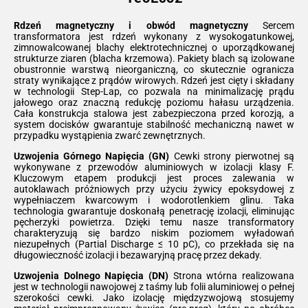
Rdzeń magnetyczny i obwód magnetyczny
Sercem
transformatora jest rdzeń wykonany z wysokogatunkowej,
zimnowalcowanej blachy elektrotechnicznej o uporządkowanej
strukturze ziaren (blacha krzemowa). Pakiety blach są izolowane
obustronnie warstwą nieorganiczną, co skutecznie ogranicza
straty wynikające z prądów wirowych. Rdzeń jest cięty i składany
w technologii Step-Lap, co pozwala na minimalizację prądu
jałowego oraz znaczną redukcję poziomu hałasu urządzenia.
Cała konstrukcja stalowa jest zabezpieczona przed korozją, a
system docisków gwarantuje stabilność mechaniczną nawet w
przypadku wystąpienia zwarć zewnętrznych.
Uzwojenia Górnego Napięcia (GN)
Cewki strony pierwotnej są
wykonywane z przewodów aluminiowych w izolacji klasy F.
Kluczowym etapem produkcji jest proces zalewania w
autoklawach próżniowych przy użyciu żywicy epoksydowej z
wypełniaczem kwarcowym i wodorotlenkiem glinu. Taka
technologia gwarantuje doskonałą penetrację izolacji, eliminując
pęcherzyki powietrza. Dzięki temu nasze transformatory
charakteryzują się bardzo niskim poziomem wyładowań
niezupełnych (Partial Discharge ≤ 10 pC), co przekłada się na
długowieczność izolacji i bezawaryjną pracę przez dekady.
Uzwojenia Dolnego Napięcia (DN)
Strona wtórna realizowana
jest w technologii nawojowej z taśmy lub folii aluminiowej o pełnej
szerokości cewki. Jako izolację międzyzwojową stosujemy