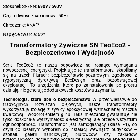
Stosunek SN/NN:
690V / 690V
Częstotliwość znamionowa: 50Hz
Chłodzenie: ANAF*
Napięcie zwarcia: 6%*
Transformatory Żywiczne SN TeoEco2 -
Bezpieczeństwo i Wydajność
Seria TeoEco2 to nasza odpowiedź na rosnące wymagania
nowoczesnej energetyki. Projektując te transformatory, skupiliśmy
się na trzech filarach: bezpieczeństwie pożarowym, zgodności z
rygorystyczną dyrektywą EcoDesign oraz bezobsługowej
eksploatacji. To urządzenia, które po zainstalowaniu po prostu
działają, nie generując dodatkowych kosztów utrzymania.
Technologia, która dba o bezpieczeństwo
W przeciwieństwie do
tradycyjnych rozwiązań olejowych, nasze transformatory
wykorzystują izolację z żywicy epoksydowej wzmacnianej mączką
kwarcową i wodorotlenkiem glinu. Taka mieszanka gwarantuje nie
tylko doskonałą wytrzymałość dielektryczną, ale przede wszystkim
ognioodporność. Transformator jest samogasnący (klasa F1), co
czyni go idealnym wyborem do instalacji wewnątrz budynków –
szpitali, galerii handlowych, biurowców czy zakładów
przemysłowych, gdzie ryzyko pożaru musi być zredukowane do zera.