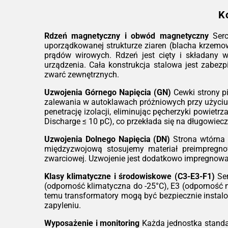
K
Rdzeń magnetyczny i obwód magnetyczny
Serc
uporządkowanej strukturze ziaren (blacha krzemow
prądów wirowych. Rdzeń jest cięty i składany 
urządzenia. Cała konstrukcja stalowa jest zabe
zwarć zewnętrznych.
Uzwojenia Górnego Napięcia (GN)
Cewki strony p
zalewania w autoklawach próżniowych przy użyciu
penetrację izolacji, eliminując pęcherzyki powiet
Discharge ≤ 10 pC), co przekłada się na długowiecz
Uzwojenia Dolnego Napięcia (DN)
Strona wtórna r
międzyzwojową stosujemy materiał preimpregnowa
zwarciowej. Uzwojenie jest dodatkowo impregnowan
Klasy klimatyczne i środowiskowe (C3-E3-F1)
Ser
(odporność klimatyczna do -25°C), E3 (odporność 
temu transformatory mogą być bezpiecznie insta
zapyleniu.
Wyposażenie i monitoring
Każda jednostka standa