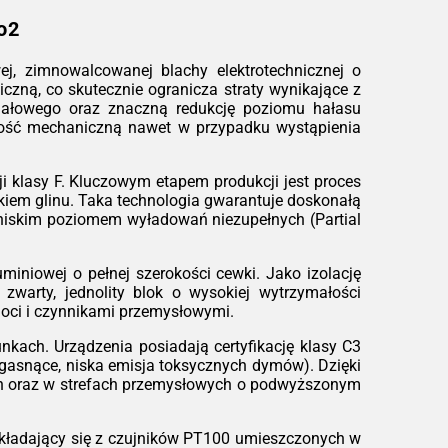
ądzenie przed przegrzaniem.
o2
owość do pracy:
Urządzenia są odporne
wstrząsy i drgania, a dzięki zwartej
, zimnowalcowanej blachy elektrotechnicznej o
trukcji łatwo je zintegrować w stacjach
czną, co skutecznie ogranicza straty wynikające z
ntenerowych czy ciasnych
 jałowego oraz znaczną redukcję poziomu hałasu
ieszczeniach technicznych.
lność mechaniczną nawet w przypadku wystąpienia
ależności od konfiguracji
 klasy F. Kluczowym etapem produkcji jest proces
iem glinu. Taka technologia gwarantuje doskonałą
zo niskim poziomem wyładowań niezupełnych (Partial
miniowej o pełnej szerokości cewki. Jako izolację
zwarty, jednolity blok o wysokiej wytrzymałości
goci i czynnikami przemysłowymi.
kach. Urządzenia posiadają certyfikację klasy C3
ogasnące, niska emisja toksycznych dymów). Dzięki
ch oraz w strefach przemysłowych o podwyższonym
kładający się z czujników PT100 umieszczonych w