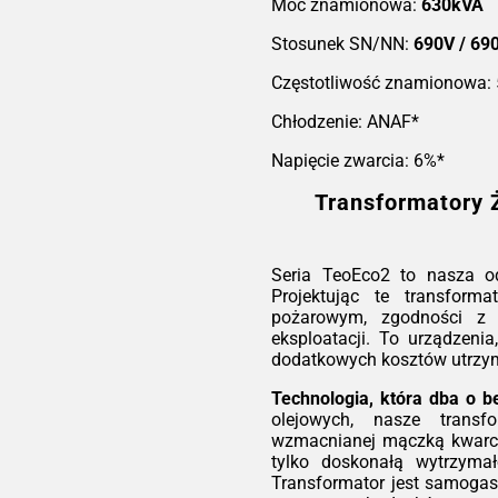
dzie
T
Moc znamionowa:
630kVA
T
Stosunek SN/NN:
690V / 69
2,5%
 (5
Częstotliwość znamionowa:
ów )
Ser
Chłodzenie: ANAF*
ro
ene
Napięcie zwarcia: 6%*
eks
sku
 aby
bez
Transformatory 
ść i
ryg
 dla
bez
ą do
któr
iach
nie
Seria TeoEco2 to nasza o
tory
utr
Projektując te transforma
ania
pożarowym, zgodności z 
słu
Tec
eksploatacji. To urządzenia
ów o
W p
dodatkowych kosztów utrzy
acji
roz
wy
Technologia, która dba o b
ep
olejowych, nasze transf
Eco2
kwa
wzmacnianej mączką kwarco
kcją
mie
tylko doskonałą wytrzymał
ą
IEC
wyt
Transformator jest samogasn
ść i