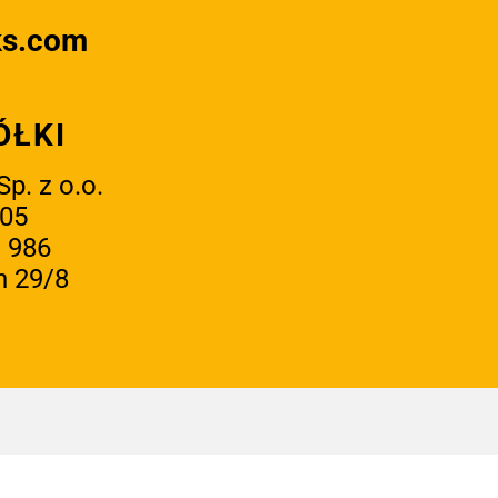
ks.com
ÓŁKI
p. z o.o.
 05
 986
n 29/8