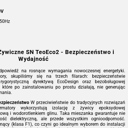
ransformatory Żywiczne SN
eoEco2 - Bezpieczeństwo i
0V
Wydajność
 50Hz
ia TeoEco2 to nasza odpowiedź na
snące wymagania nowoczesnej
rgetyki. Projektując te transformatory,
piliśmy się na trzech filarach:
pieczeństwie pożarowym, zgodności z
Żywiczne SN TeoEco2 - Bezpieczeństwo i
orystyczną dyrektywą EcoDesign oraz
Wydajność
obsługowej eksploatacji. To urządzenia,
e po zainstalowaniu po prostu działają,
 generując dodatkowych kosztów
dpowiedź na rosnące wymagania nowoczesnej energetyki.
zymania.
tory, skupiliśmy się na trzech filarach: bezpieczeństwie
rygorystyczną dyrektywą EcoDesign oraz bezobsługowej
hnologia, która dba o bezpieczeństwo
, które po zainstalowaniu po prostu działają, nie generując
rzeciwieństwie do tradycyjnych
mania.
wiązań olejowych, nasze transformatory
korzystują izolację z żywicy
ezpieczeństwo
W przeciwieństwie do tradycyjnych rozwiązań
oksydowej wzmacnianej mączką
ormatory wykorzystują izolację z żywicy epoksydowej
rcową i wodorotlenkiem glinu. Taka
wą i wodorotlenkiem glinu. Taka mieszanka gwarantuje nie
szanka gwarantuje nie tylko doskonałą
ość dielektryczną, ale przede wszystkim ognioodporność.
rzymałość dielektryczną, ale przede
ący (klasa F1), co czyni go idealnym wyborem do instalacji