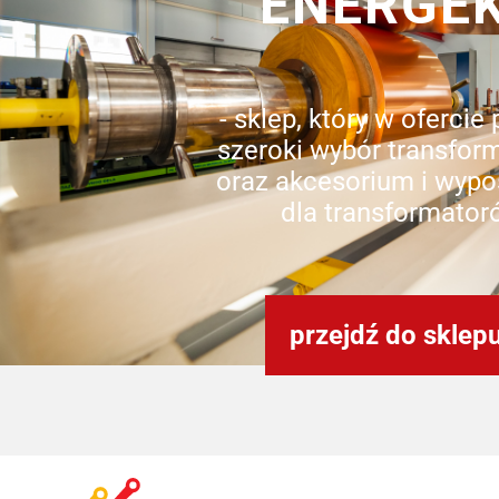
ENERGE
- sklep, który w ofercie
szeroki wybór transfor
oraz akcesorium i wypo
dla transformator
przejdź do sklep