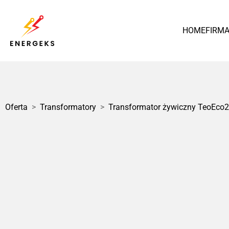
HOME
FIRM
Polska
Oferta
>
Transformatory
>
Transformator żywiczny TeoEco2
1 / 1
Transformator Olejowy
MarkoEco2