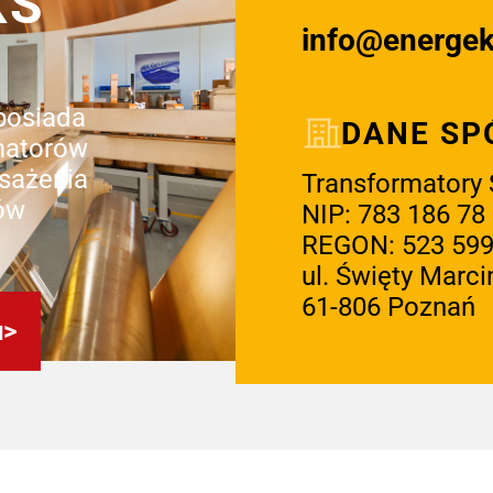
KS
info@energe
 posiada
DANE SP
matorów
sażenia
Transformatory S
ów
NIP: 783 186 78
REGON: 523 599
ul. Święty Marci
61-806 Poznań
u