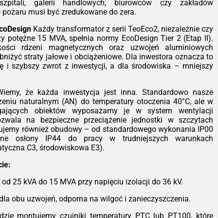
ystkim ognioodporność. Transformator
pitali, galerii handlowych, biurowców czy zakładów
t samogasnący (klasa F1), co czyni go
o pożaru musi być zredukowane do zera.
alnym wyborem do instalacji wewnątrz
EcoDesign
Każdy transformator z serii TeoEco2, niezależnie czy
ynków – szpitali, galerii handlowych,
zy potężne 15 MVA, spełnia normy EcoDesign Tier 2 (Etap II).
rowców czy zakładów przemysłowych,
kości rdzeni magnetycznych oraz uzwojeń aluminiowych
ie ryzyko pożaru musi być zredukowane
bniżyć straty jałowe i obciążeniowe. Dla inwestora oznacza to
era.
ę i szybszy zwrot z inwestycji, a dla środowiska – mniejszy
nomia pracy zgodnie z EcoDesign
dy transformator z serii TeoEco2,
iemy, że każda inwestycja jest inna. Standardowo nasze
zależnie czy jest to jednostka 100 kVA
zeniu naturalnym (AN) do temperatury otoczenia 40°C, ale w
 potężne 15 MVA, spełnia normy
gających obiektów wyposażamy je w system wentylacji
Design Tier 2 (Etap II). Zastosowanie
zwala na bezpieczne przeciążenie jednostki w szczytach
okiej jakości rdzeni magnetycznych
ujemy również obudowy – od standardowego wykonania IP00
z uzwojeń aluminiowych pozwoliło nam
lne osłony IP44 do pracy w trudniejszych warunkach
stycznie obniżyć straty jałowe i
atyczna C3, środowiskowa E3).
iążeniowe. Dla inwestora oznacza to
ejsze rachunki za energię i szybszy
ie:
ot z inwestycji, a dla środowiska –
ejszy ślad węglowy.
 od 25 kVA do 15 MVA przy napięciu izolacji do 36 kV.
styczność konfiguracji
Wiemy, że każda
dla obu uzwojeń, odporna na wilgoć i zanieczyszczenia.
estycja jest inna. Standardowo nasze
ządzenia pracują w chłodzeniu
zie montujemy czujniki temperatury PTC lub PT100, które