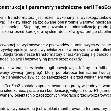
urz
onstrukcja i parametry techniczne serii TeoEc
Got
na 
em transformatora jest rdzeń wykonany z wysokogatunkowej
kons
a). Pakiety blach są izolowane obustronnie warstwą nieorgani
ko
w technologii Step-Lap, co pozwala na minimalizację prądu
pom
zpieczona przed korozją, a system docisków gwarantuje stabi
*W z
ierwotnej są wykonywane z przewodów aluminiowych w izolacji
 żywicy epoksydowej z wypełniaczem kwarcowym i wodorotlenk
rza. Dzięki temu nasze transformatory charakteryzują się bard
ność izolacji i bezawaryjną pracę przez dekady.
ealizowana jest w technologii nawojowej z taśmy lub folii alu
ny żywicą (pre-preg), który po obróbce termicznej tworzy 
e ciśnieniowo żywicą, co zabezpiecza je przed wnikaniem wil
ia TeoEco2 została zaprojektowana do pracy w trudnych warun
na silne zanieczyszczenia i kondensację wilgoci) oraz F1 (sam
lowane w obiektach o zaostrzonych rygorach przeciwpożarowy
rdowo wyposażona jest w układ monitorowania temperatury, s