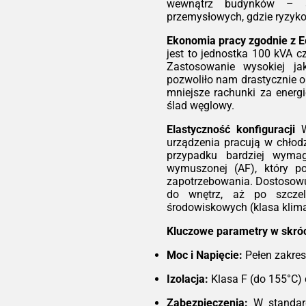
wsz
wewnątrz budynków – sz
e w
jes
przemysłowych, gdzie ryzyk
ów z
ide
nowe
Ekonomia pracy zgodnie z 
bud
iego
jest to jednostka 100 kVA c
biu
rują
Zastosowanie wysokiej ja
gdz
ść.
pozwoliło nam drastycznie o
do z
ówno
mniejsze rachunki za energi
atory
Eko
ślad węglowy.
pcje
Każ
Elastyczność konfiguracji
W
ksza
nie
urządzenia pracują w chłod
ną.
czy
przypadku bardziej wyma
Eco
kość
wymuszonej (AF), który po
wys
ści
zapotrzebowania. Dostosow
ora
wymi
do wnętrz, aż po szcze
dra
, EN
środowiskowych (klasa klim
obc
sign
mni
Kluczowe parametry w skróc
ory
zwr
przy
mni
Moc i Napięcie:
Pełen zakres
ach
odną
Ela
Izolacja:
Klasa F (do 155°C) 
inw
ur
Zabezpieczenia:
W standard