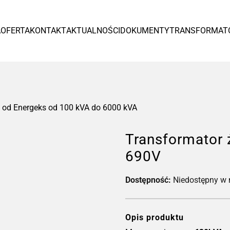
Europa
A
OFERTA
KONTAKT
AKTUALNOŚCI
DOKUMENTY
TRANSFORMAT
España
Czytaj więcej >
 od Energeks od 100 kVA do 6000 kVA
Transformator
690V
Dostępność:
Niedostępny w
Tr
od
Opis produktu