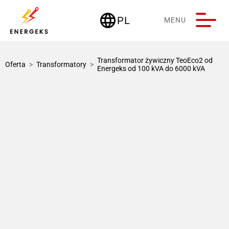
language
PL
MENU
Deutschland
Transformator żywiczny TeoEco2 od
Oferta
>
Transformatory
>
Energeks od 100 kVA do 6000 kVA
1 / 1