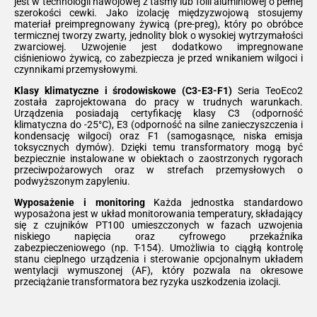
jest w technologii nawojowej z taśmy lub folii aluminiowej o pełnej
szerokości cewki. Jako izolację międzyzwojową stosujemy
materiał preimpregnowany żywicą (pre-preg), który po obróbce
termicznej tworzy zwarty, jednolity blok o wysokiej wytrzymałości
zwarciowej. Uzwojenie jest dodatkowo impregnowane
ciśnieniowo żywicą, co zabezpiecza je przed wnikaniem wilgoci i
czynnikami przemysłowymi.
Klasy klimatyczne i środowiskowe (C3-E3-F1)
Seria TeoEco2
została zaprojektowana do pracy w trudnych warunkach.
Urządzenia posiadają certyfikację klasy C3 (odporność
klimatyczna do -25°C), E3 (odporność na silne zanieczyszczenia i
kondensację wilgoci) oraz F1 (samogasnące, niska emisja
toksycznych dymów). Dzięki temu transformatory mogą być
bezpiecznie instalowane w obiektach o zaostrzonych rygorach
przeciwpożarowych oraz w strefach przemysłowych o
podwyższonym zapyleniu.
Wyposażenie i monitoring
Każda jednostka standardowo
wyposażona jest w układ monitorowania temperatury, składający
się z czujników PT100 umieszczonych w fazach uzwojenia
niskiego napięcia oraz cyfrowego przekaźnika
zabezpieczeniowego (np. T-154). Umożliwia to ciągłą kontrolę
stanu cieplnego urządzenia i sterowanie opcjonalnym układem
wentylacji wymuszonej (AF), który pozwala na okresowe
przeciążanie transformatora bez ryzyka uszkodzenia izolacji.