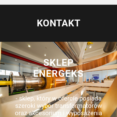
KONTAKT
SKLEP
ENERGEKS
- sklep, który w ofercie posiada
szeroki wybór transformatorów
oraz akcesorium i wyposażenia