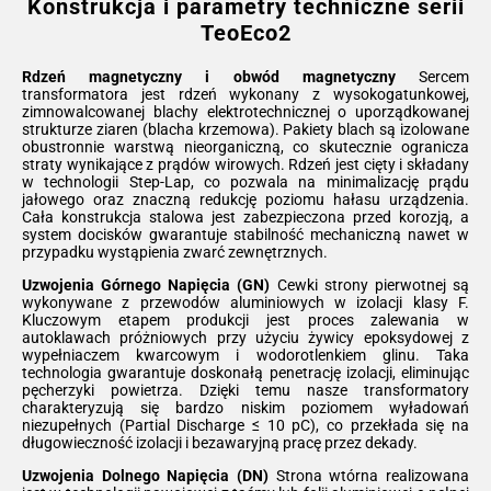
Konstrukcja i parametry techniczne serii
TeoEco2
Rdzeń magnetyczny i obwód magnetyczny
Sercem
transformatora jest rdzeń wykonany z wysokogatunkowej,
zimnowalcowanej blachy elektrotechnicznej o uporządkowanej
strukturze ziaren (blacha krzemowa). Pakiety blach są izolowane
obustronnie warstwą nieorganiczną, co skutecznie ogranicza
straty wynikające z prądów wirowych. Rdzeń jest cięty i składany
w technologii Step-Lap, co pozwala na minimalizację prądu
jałowego oraz znaczną redukcję poziomu hałasu urządzenia.
Cała konstrukcja stalowa jest zabezpieczona przed korozją, a
system docisków gwarantuje stabilność mechaniczną nawet w
przypadku wystąpienia zwarć zewnętrznych.
Uzwojenia Górnego Napięcia (GN)
Cewki strony pierwotnej są
wykonywane z przewodów aluminiowych w izolacji klasy F.
Kluczowym etapem produkcji jest proces zalewania w
autoklawach próżniowych przy użyciu żywicy epoksydowej z
wypełniaczem kwarcowym i wodorotlenkiem glinu. Taka
technologia gwarantuje doskonałą penetrację izolacji, eliminując
pęcherzyki powietrza. Dzięki temu nasze transformatory
charakteryzują się bardzo niskim poziomem wyładowań
niezupełnych (Partial Discharge ≤ 10 pC), co przekłada się na
długowieczność izolacji i bezawaryjną pracę przez dekady.
Uzwojenia Dolnego Napięcia (DN)
Strona wtórna realizowana