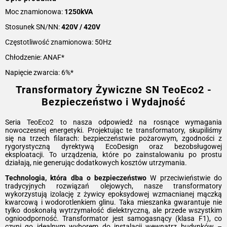
Moc znamionowa:
1250kVA
Stosunek SN/NN:
420V / 420V
Częstotliwość znamionowa: 50Hz
Chłodzenie: ANAF*
Napięcie zwarcia: 6%*
Transformatory Żywiczne SN TeoEco2 -
Bezpieczeństwo i Wydajność
Seria TeoEco2 to nasza odpowiedź na rosnące wymagania
nowoczesnej energetyki. Projektując te transformatory, skupiliśmy
się na trzech filarach: bezpieczeństwie pożarowym, zgodności z
rygorystyczną dyrektywą EcoDesign oraz bezobsługowej
eksploatacji. To urządzenia, które po zainstalowaniu po prostu
działają, nie generując dodatkowych kosztów utrzymania.
Technologia, która dba o bezpieczeństwo
W przeciwieństwie do
tradycyjnych rozwiązań olejowych, nasze transformatory
wykorzystują izolację z żywicy epoksydowej wzmacnianej mączką
kwarcową i wodorotlenkiem glinu. Taka mieszanka gwarantuje nie
tylko doskonałą wytrzymałość dielektryczną, ale przede wszystkim
ognioodporność. Transformator jest samogasnący (klasa F1), co
czyni go idealnym wyborem do instalacji wewnątrz budynków –