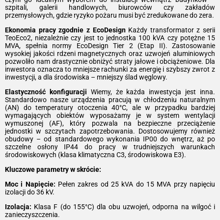
szpitali, galerii handlowych, biurowców czy zakładów
przemysłowych, gdzie ryzyko pożaru musi być zredukowane do zera.
Ekonomia pracy zgodnie z EcoDesign
Każdy transformator z serii
TeoEco2, niezależnie czy jest to jednostka 100 kVA czy potężne 15
MVA, spełnia normy EcoDesign Tier 2 (Etap II). Zastosowanie
wysokiej jakości rdzeni magnetycznych oraz uzwojeń aluminiowych
pozwoliło nam drastycznie obniżyć straty jałowe i obciążeniowe. Dla
inwestora oznacza to mniejsze rachunki za energię i szybszy zwrot z
inwestycji, a dla środowiska – mniejszy ślad węglowy.
Elastyczność konfiguracji
Wiemy, że każda inwestycja jest inna.
Standardowo nasze urządzenia pracują w chłodzeniu naturalnym
(AN) do temperatury otoczenia 40°C, ale w przypadku bardziej
wymagających obiektów wyposażamy je w system wentylacji
wymuszonej (AF), który pozwala na bezpieczne przeciążenie
jednostki w szczytach zapotrzebowania. Dostosowujemy również
obudowy – od standardowego wykonania IP00 do wnętrz, aż po
szczelne osłony IP44 do pracy w trudniejszych warunkach
środowiskowych (klasa klimatyczna C3, środowiskowa E3).
Kluczowe parametry w skrócie:
Moc i Napięcie:
Pełen zakres od 25 kVA do 15 MVA przy napięciu
izolacji do 36 kV.
Izolacja:
Klasa F (do 155°C) dla obu uzwojeń, odporna na wilgoć i
zanieczyszczenia.