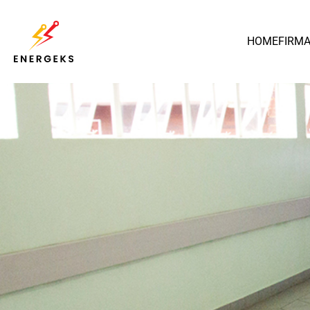
HOME
FIRM
Polska
Transformator Olejowy
MarkoEco2