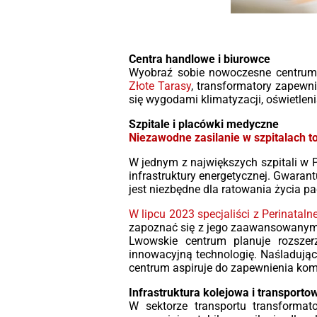
Dzięki możliwości monitorowania w cz
rzeczywistym, transformatory ole
MarkoEco2 optymalizują koszty operac
i zwiększają bezpieczeństwo. Sol
konstrukcja i użycie materiałów odpor
Centra handlowe i biurowce
na korozję zapewniają długotr
Wyobraź sobie nowoczesne centrum 
trwałość, co czyni te transforma
Złote Tarasy
, transformatory zapewni
idealnymi do zastosowań w energe
się wygodami klimatyzacji, oświetle
odnawialnej, przemyśle oraz w sekt
energetyki wiatrowej. Wybi
Szpitale i placówki medyczne
transformatory olejowe MarkoEco2,
Niezawodne zasilanie w szpitalach to
cieszyć się niezrównaną wydajnoś
niezawodnością i efektywnoś
W jednym z największych szpitali w 
energetyczną.
infrastruktury energetycznej. Gwaran
jest niezbędne dla ratowania życia pa
W lipcu 2023 specjaliści z Perinat
zapoznać się z jego zaawansowanymi 
Lwowskie centrum planuje rozszer
innowacyjną technologię. Naśladując
centrum aspiruje do zapewnienia komp
Infrastruktura kolejowa i transporto
W sektorze transportu transformat