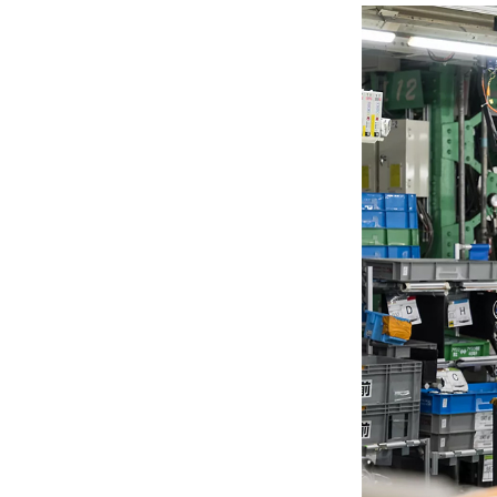
minimalne straty. Wyposażon
zaawansowane przełączniki zaczep
możliwością blokady oraz porcela
izolatory dla wysokiego (WN) i nisk
napięcia (NN), te transformatory ofe
doskonałą wydajność i trwało
Zaprojektowane do montażu zar
wewnątrz, jak i na zewnątrz, transform
MarkoEco2 oferują różnorodne o
zabezpieczeń i monitoringu, co zwię
bezpieczeństwo i efektywność operacyj
Zaangażowanie firmy Energeks w ja
jest widoczne w zgodno
transformatorów MarkoEco2 z suro
standardami, takimi jak
EN 50588-1
60076-1 oraz rozporządzeniami Ecode
EU 548-2014.
Te transformat
gwarantują optymalną wydajność 
minimalnych wymagani
konserwacyjnych, co czyni je niezaw
inwestycją na przyszłość.