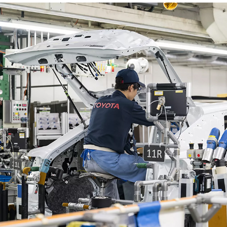
wsz
e w
jes
ów z
ide
nowe
bud
iego
biu
rują
gdz
ść.
do z
ówno
atory
Eko
pcje
Każ
ksza
nie
ną.
czy
Eco
kość
wys
ści
ora
wymi
dra
, EN
obc
sign
mni
ory
zwr
przy
mni
ach
odną
Ela
inw
ur