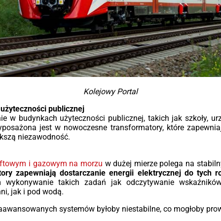
Kolejowy Portal
żyteczności publicznej
 w budynkach użyteczności publicznej, takich jak szkoły, urz
posażona jest w nowoczesne transformatory, które zapewniaj
iększą niezawodność.
aftowym i gazowym na morzu
w dużej mierze polega na stabiln
ory zapewniają dostarczanie energii elektrycznej do tych
m wykonywanie takich zadań jak odczytywanie wskaźników
i, jak i pod wodą.
zaawansowanych systemów byłoby niestabilne, co mogłoby prowa