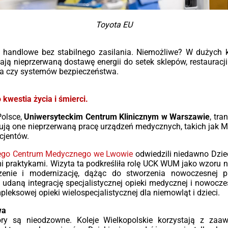
asie
nat
jowe
40
yjne
wym
Toyota EU
idna
sys
nych
poz
wałą
jed
handlowe bez stabilnego zasilania. Niemożliwe? W dużych 
tory
Dos
ają nieprzerwaną dostawę energii do setek sklepów, restauracji
tyce
sta
nia czy systemów bezpieczeństwa.
orze
aż 
erz
tru
 aby
(kl
 kwestia życia i śmierci.
cią,
cią
Klu
Polsce,
Uniwersyteckim Centrum Klinicznym
w Warszawie
, tr
tują one nieprzerwaną pracę urządzeń medycznych, takich jak 
Moc
cjentów.
15 M
alnego Centrum Medycznego we Lwowie
odwiedzili niedawno Dzie
Izol
praktykami. Wizyta ta podkreśliła rolę UCK WUM jako wzoru n
uz
zenie i modernizację, dążąc do stworzenia nowoczesnej
zan
 udaną integrację specjalistycznej opieki medycznej i nowo
leksowej opieki wielospecjalistycznej dla niemowląt i dzieci.
Zab
czu
wa
wsp
ory są nieodzowne. Koleje Wielkopolskie korzystają z zaa