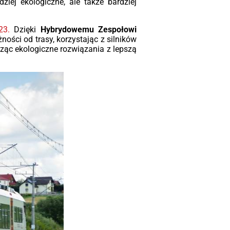
ądzenie przed przegrzaniem.
ziej ekologiczne, ale także bardziej
owość do pracy:
Urządzenia są odporne
wstrząsy i drgania, a dzięki zwartej
23.
Dzięki
Hybrydowemu Zespołowi
trukcji łatwo je zintegrować w stacjach
ności od trasy, korzystając z silników
ntenerowych czy ciasnych
ząc ekologiczne rozwiązania z lepszą
ieszczeniach technicznych.
ależności od konfiguracji