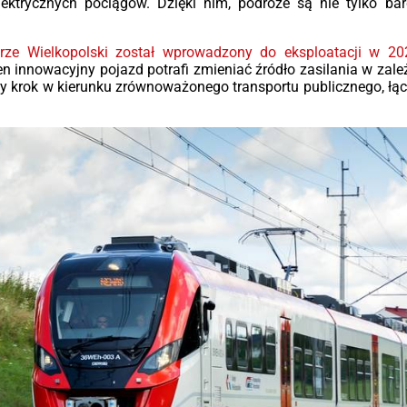
urz
lektrycznych pociągów. Dzięki nim, podróże są nie tylko bard
Got
na 
ze Wielkopolski został wprowadzony do eksploatacji w 20
kons
n innowacyjny pojazd potrafi zmieniać źródło zasilania w zależ
ko
ny krok w kierunku zrównoważonego transportu publicznego, łąc
pom
*W z