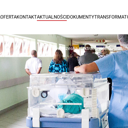
Europa
A
OFERTA
KONTAKT
AKTUALNOŚCI
DOKUMENTY
TRANSFORMAT
España
Czytaj więcej >
Nowoczesna elektroinżynieria
,
Transf
Tr
od