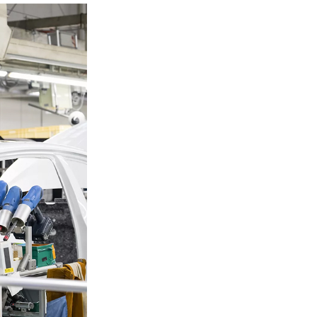
ystkim ognioodporność. Transformator
t samogasnący (klasa F1), co czyni go
alnym wyborem do instalacji wewnątrz
ynków – szpitali, galerii handlowych,
rowców czy zakładów przemysłowych,
ie ryzyko pożaru musi być zredukowane
era.
nomia pracy zgodnie z EcoDesign
dy transformator z serii TeoEco2,
zależnie czy jest to jednostka 100 kVA
 potężne 15 MVA, spełnia normy
Design Tier 2 (Etap II). Zastosowanie
okiej jakości rdzeni magnetycznych
z uzwojeń aluminiowych pozwoliło nam
stycznie obniżyć straty jałowe i
iążeniowe. Dla inwestora oznacza to
ejsze rachunki za energię i szybszy
ot z inwestycji, a dla środowiska –
ejszy ślad węglowy.
styczność konfiguracji
Wiemy, że każda
estycja jest inna. Standardowo nasze
ządzenia pracują w chłodzeniu