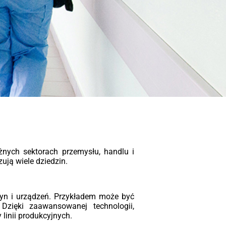
ransformatory Żywiczne SN
eoEco2 - Bezpieczeństwo i
Wydajność
ia TeoEco2 to nasza odpowiedź na
snące wymagania nowoczesnej
rgetyki. Projektując te transformatory,
piliśmy się na trzech filarach:
pieczeństwie pożarowym, zgodności z
orystyczną dyrektywą EcoDesign oraz
obsługowej eksploatacji. To urządzenia,
e po zainstalowaniu po prostu działają,
 generując dodatkowych kosztów
zymania.
hnologia, która dba o bezpieczeństwo
żnych sektorach przemysłu, handlu i
rzeciwieństwie do tradycyjnych
ują wiele dziedzin.
wiązań olejowych, nasze transformatory
korzystują izolację z żywicy
oksydowej wzmacnianej mączką
yn i urządzeń. Przykładem może być
rcową i wodorotlenkiem glinu. Taka
Dzięki zaawansowanej technologii,
szanka gwarantuje nie tylko doskonałą
 linii produkcyjnych.
rzymałość dielektryczną, ale przede