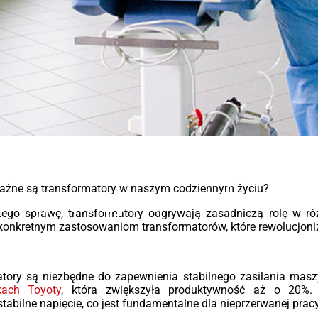
dzie
T
T
2,5%
 (5
ów )
Ser
ro
ene
eks
sku
 aby
bez
ść i
ryg
 dla
bez
ą do
któr
nsformatory w naszym
iach
nie
tory
utr
k ważne są transformatory w naszym codziennym życiu?
ziennym życiu
ania
słu
Tec
tego sprawę, transformatory odgrywają zasadniczą rolę w ró
ów o
W p
aj konkretnym zastosowaniom transformatorów, które rewolucjoniz
acji
roz
wy
ep
tory są niezbędne do zapewnienia stabilnego zasilania masz
Eco2
kwa
kach Toyoty
, która zwiększyła produktywność aż o 20%. 
kcją
mie
abilne napięcie, co jest fundamentalne dla nieprzerwanej pracy
ą
IEC
wyt
ść i