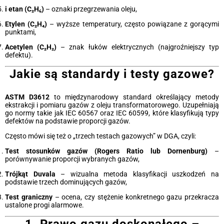
i
etan (C₂H₆)
– oznaki przegrzewania oleju,
Etylen (C₂H₄)
– wyższe temperatury, często powiązane z gorącymi
punktami,
Acetylen (C₂H₂)
– znak łuków elektrycznych (najgroźniejszy typ
defektu).
Jakie są standardy i testy gazowe?
ASTM D3612
to międzynarodowy standard określający metody
ekstrakcji i pomiaru gazów z oleju transformatorowego. Uzupełniają
go normy takie jak IEC 60567 oraz IEC 60599, które klasyfikują typy
defektów na podstawie proporcji gazów.
Często mówi się też o „trzech testach gazowych” w DGA, czyli:
Test stosunków gazów (Rogers Ratio lub Dornenburg)
–
porównywanie proporcji wybranych gazów,
Trójkąt Duvala
– wizualna metoda klasyfikacji uszkodzeń na
podstawie trzech dominujących gazów,
Test graniczny
– ocena, czy stężenie konkretnego gazu przekracza
ustalone progi alarmowe.