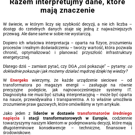
Razem interpretujmy dane, które
mają znaczenie
W świecie, w którym liczy się szybkość decyzji, a nie ich liczba –
dostęp do rzetelnych danych staje się jedną z najważniejszych
przewag. Ale dane same w sobie nie wystarczą.
Dopiero ich właściwa interpretacja – oparta na fizyce, zrozumieniu
procesów i realnym doświadczeniu – tworzy wartość, która pozwala
chronić, optymalizować i planować przyszłość infrastruktury
energetycznej.
Dlatego dziś – zamiast pytać, czy DGA „coś pokazuje” – pytamy:
co
dokładnie pokazuje i jak możemy działać mądrzej dzięki tej wiedzy?
W
Energeks
wierzymy, że każde urządzenie sieciowe – od
transformatora po magazyn energii – zasługuje na równie
precyzyjne podejście, jak najnowocześniejsze systemy IT.
Diagnostyka nie musi być sztuką interpretacyjną – może być oparta
na nauce, przewidywalna i transparentna. A to właśnie umożliwia
zrozumienie praw gazowych, które omówiliśmy w tym artykule.
Jako jeden z
liderów w dostawie
transformatorów średniego
napięcia
i stacji transformatorowych w Europie
, codziennie
towarzyszymy naszym klientom w podejmowaniu decyzji, które mają
długoterminowe konsekwencje – techniczne, finansowe i
środowiskowe.