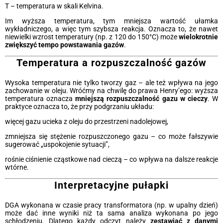
T – temperatura w skali Kelvina.
Im wyższa temperatura, tym mniejsza wartość ułamka
wykładniczego, a więc tym szybsza reakcja. Oznacza to, że nawet
niewielki wzrost temperatury (np. z 120 do 150°C) może
wielokrotnie
zwiększyć tempo powstawania gazów
.
Temperatura a rozpuszczalność gazów
Wysoka temperatura nie tylko tworzy gaz – ale też wpływa na jego
zachowanie w oleju. Wróćmy na chwilę do prawa Henry’ego: wyższa
temperatura oznacza
mniejszą rozpuszczalność gazu w cieczy
. W
praktyce oznacza to, że przy podgrzaniu układu:
więcej gazu ucieka z oleju do przestrzeni nadolejowej,
zmniejsza się stężenie rozpuszczonego gazu – co może fałszywie
sugerować „uspokojenie sytuacji”,
rośnie ciśnienie cząstkowe nad cieczą – co wpływa na dalsze reakcje
wtórne.
Interpretacyjne pułapki
DGA wykonana w czasie pracy transformatora (np. w upalny dzień)
może dać inne wyniki niż ta sama analiza wykonana po jego
schłodzeniu. Dlatego każdy odczyt należy
zestawiać z danymi