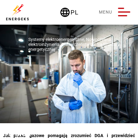
language
PL
MENU
Deutschland
Systemy elektroenergetyczne
,
Nowoczesna
elektroinżynieria
,
Bezpieczeństwo infrastruktury
energetycznej
13 M05
Jak prawa gazowe pomagają zrozumieć DGA i przewidzieć