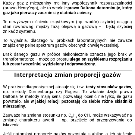
Każdy gaz z mieszaniny ma inny współczynnik rozpuszczalności
(prawo Henry’ego), ale to właśnie
prawo Daltona determinuje, który
gaz jako pierwszy zacznie się ulatniać z cieczy
.
Te o wyższym ciśnieniu cząstkowym (np. wodór) szybciej osiągną
stan równowagi między fazą olejową a gazową – i będą szybciej
znikać z systemu.
To wyjaśnia, dlaczego w próbkach laboratoryjnych nie zawsze
znajdziemy pełne spektrum gazów obecnych chwilę wcześniej.
Brak danego gazu w próbce niekoniecznie oznacza jego brak w
transformatorze – może po prostu
ulega on szybkiemu rozprężaniu
lub został wcześniej wydzielony i odprowadzony
.
Interpretacja zmian proporcji gazów
W praktyce diagnostycznej stosuje się tzw.
testy stosunków gazów
,
np. metody Dornenburga czy Rogera. To właśnie dzięki prawu
Daltona te metody mają sens: pozwalają ocenić nie tylko, ile gazu
powstało, ale
w jakiej relacji pozostają do siebie różne składniki
mieszaniny
.
Zauważalna zmiana stosunku np. C₂H₂ do CH₄ może wskazywać na
zmianę charakteru awarii – np. przejście od przegrzewania do
iskrzenia.
Jeśli natomiast proporcje gazów pozostają stabilne, a ich stężenie