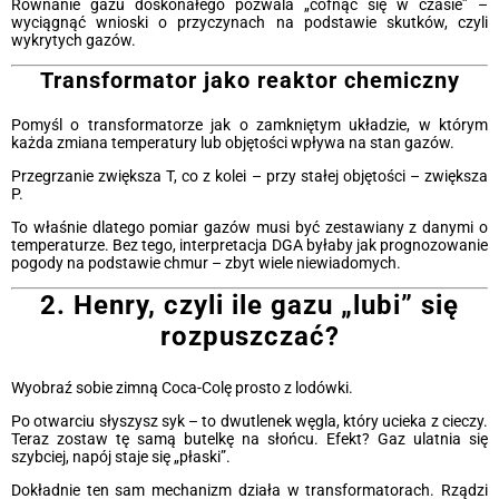
Równanie gazu doskonałego pozwala „cofnąć się w czasie” –
wyciągnąć wnioski o przyczynach na podstawie skutków, czyli
wykrytych gazów.
Transformator jako reaktor chemiczny
Pomyśl o transformatorze jak o zamkniętym układzie, w którym
każda zmiana temperatury lub objętości wpływa na stan gazów.
Przegrzanie zwiększa T, co z kolei – przy stałej objętości – zwiększa
P.
To właśnie dlatego pomiar gazów musi być zestawiany z danymi o
temperaturze. Bez tego, interpretacja DGA byłaby jak prognozowanie
pogody na podstawie chmur – zbyt wiele niewiadomych.
2. Henry, czyli ile gazu „lubi” się
rozpuszczać?
Wyobraź sobie zimną Coca-Colę prosto z lodówki.
Po otwarciu słyszysz syk – to dwutlenek węgla, który ucieka z cieczy.
Teraz zostaw tę samą butelkę na słońcu. Efekt? Gaz ulatnia się
szybciej, napój staje się „płaski”.
Dokładnie ten sam mechanizm działa w transformatorach. Rządzi