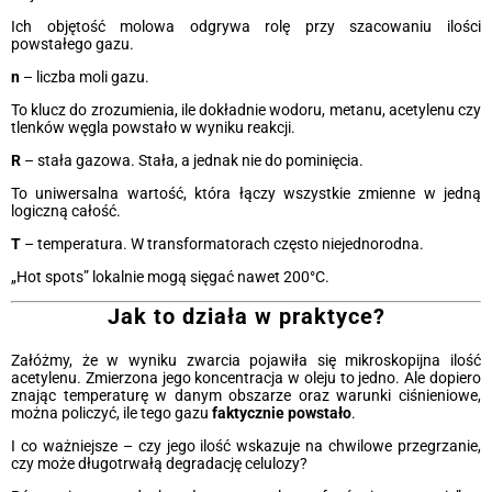
Ich objętość molowa odgrywa rolę przy szacowaniu ilości
powstałego gazu.
n
– liczba moli gazu.
To klucz do zrozumienia, ile dokładnie wodoru, metanu, acetylenu czy
tlenków węgla powstało w wyniku reakcji.
R
– stała gazowa. Stała, a jednak nie do pominięcia.
To uniwersalna wartość, która łączy wszystkie zmienne w jedną
logiczną całość.
T
– temperatura. W transformatorach często niejednorodna.
„Hot spots” lokalnie mogą sięgać nawet 200°C.
Jak to działa w praktyce?
Załóżmy, że w wyniku zwarcia pojawiła się mikroskopijna ilość
acetylenu. Zmierzona jego koncentracja w oleju to jedno. Ale dopiero
znając temperaturę w danym obszarze oraz warunki ciśnieniowe,
można policzyć, ile tego gazu
faktycznie powstało
.
I co ważniejsze – czy jego ilość wskazuje na chwilowe przegrzanie,
czy może długotrwałą degradację celulozy?