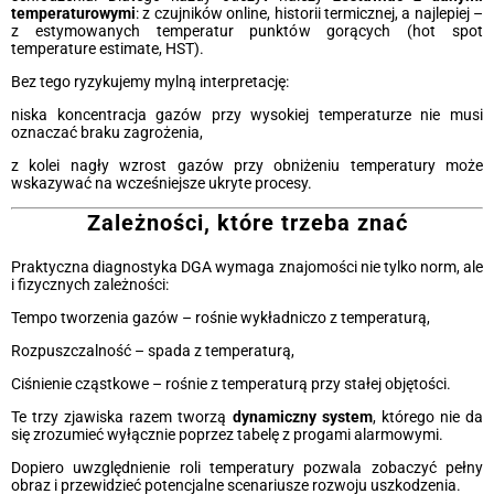
temperaturowymi
: z czujników online, historii termicznej, a najlepiej –
z estymowanych temperatur punktów gorących (hot spot
temperature estimate, HST).
Bez tego ryzykujemy mylną interpretację:
niska koncentracja gazów przy wysokiej temperaturze nie musi
oznaczać braku zagrożenia,
z kolei nagły wzrost gazów przy obniżeniu temperatury może
wskazywać na wcześniejsze ukryte procesy.
Zależności, które trzeba znać
Praktyczna diagnostyka DGA wymaga znajomości nie tylko norm, ale
i fizycznych zależności:
Tempo tworzenia gazów – rośnie wykładniczo z temperaturą,
Rozpuszczalność – spada z temperaturą,
Ciśnienie cząstkowe – rośnie z temperaturą przy stałej objętości.
Te trzy zjawiska razem tworzą
dynamiczny system
, którego nie da
się zrozumieć wyłącznie poprzez tabelę z progami alarmowymi.
Dopiero uwzględnienie roli temperatury pozwala zobaczyć pełny
obraz i przewidzieć potencjalne scenariusze rozwoju uszkodzenia.