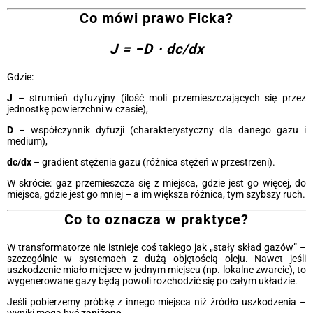
Co mówi prawo Ficka?
J = −D ⋅ dc/dx
Gdzie:
J
– strumień dyfuzyjny (ilość moli przemieszczających się przez
jednostkę powierzchni w czasie),
D
– współczynnik dyfuzji (charakterystyczny dla danego gazu i
medium),
dc/dx
– gradient stężenia gazu (różnica stężeń w przestrzeni).
W skrócie: gaz przemieszcza się z miejsca, gdzie jest go więcej, do
miejsca, gdzie jest go mniej – a im większa różnica, tym szybszy ruch.
Co to oznacza w praktyce?
W transformatorze nie istnieje coś takiego jak „stały skład gazów” –
szczególnie w systemach z dużą objętością oleju. Nawet jeśli
uszkodzenie miało miejsce w jednym miejscu (np. lokalne zwarcie), to
wygenerowane gazy będą powoli rozchodzić się po całym układzie.
Jeśli pobierzemy próbkę z innego miejsca niż źródło uszkodzenia –