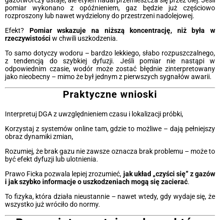
gazotwórczy ustaje, ale etylen nadal przemieszcza się przez olej. Jeśli
pomiar wykonano z opóźnieniem, gaz będzie już częściowo
rozproszony lub nawet wydzielony do przestrzeni nadolejowej.
Efekt?
Pomiar wskazuje na niższą koncentrację, niż była w
rzeczywistości
w chwili uszkodzenia.
To samo dotyczy wodoru – bardzo lekkiego, słabo rozpuszczalnego,
z tendencją do szybkiej dyfuzji. Jeśli pomiar nie nastąpi w
odpowiednim czasie, wodór może zostać błędnie zinterpretowany
jako nieobecny – mimo że był jednym z pierwszych sygnałów awarii.
Praktyczne wnioski
Interpretuj DGA z uwzględnieniem czasu i lokalizacji próbki,
Korzystaj z systemów online tam, gdzie to możliwe – dają pełniejszy
obraz dynamiki zmian,
Rozumiej, że brak gazu nie zawsze oznacza brak problemu – może to
być efekt dyfuzji lub ulotnienia.
Prawo Ficka pozwala lepiej zrozumieć,
jak układ „czyści się” z gazów
i jak szybko informacje o uszkodzeniach mogą się zacierać
.
To fizyka, która działa nieustannie – nawet wtedy, gdy wydaje się, że
wszystko już wróciło do normy.