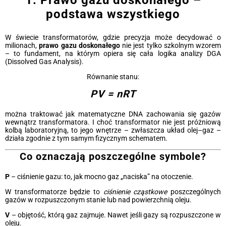
1. Prawo gazu doskonałego –
podstawa wszystkiego
W świecie transformatorów, gdzie precyzja może decydować o
milionach,
prawo gazu doskonałego
nie jest tylko szkolnym wzorem
– to fundament, na którym opiera się cała logika analizy DGA
(Dissolved Gas Analysis).
Równanie stanu:
PV = nRT
można traktować jak matematyczne DNA zachowania się gazów
wewnątrz transformatora. I choć transformator nie jest próżniową
kolbą laboratoryjną, to jego wnętrze – zwłaszcza układ olej–gaz –
działa zgodnie z tym samym fizycznym schematem.
Co oznaczają poszczególne symbole?
P
– ciśnienie gazu: to, jak mocno gaz „naciska” na otoczenie.
W transformatorze będzie to
ciśnienie cząstkowe
poszczególnych
gazów w rozpuszczonym stanie lub nad powierzchnią oleju.
V
– objętość, którą gaz zajmuje. Nawet jeśli gazy są rozpuszczone w
oleju.