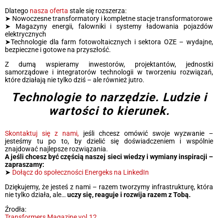
Dlatego
nasza oferta
stale się rozszerza:
➤ Nowoczesne transformatory i kompletne stacje transformatorowe
➤ Magazyny energii, falowniki i systemy ładowania pojazdów
elektrycznych
➤Technologie dla farm fotowoltaicznych i sektora OZE – wydajne,
bezpieczne i gotowe na przyszłość.
Z dumą wspieramy inwestorów, projektantów, jednostki
samorządowe i integratorów technologii w tworzeniu rozwiązań,
które działają nie tylko dziś – ale również jutro.
Technologie to narzędzie. Ludzie i
wartości to kierunek.
Skontaktuj się z nami,
jeśli chcesz omówić swoje wyzwanie –
jesteśmy tu po to, by dzielić się doświadczeniem i wspólnie
znajdować najlepsze rozwiązania.
A jeśli chcesz być częścią naszej sieci wiedzy i wymiany inspiracji –
zapraszamy:
➤
Dołącz do społeczności Energeks na LinkedIn
Dziękujemy, że jesteś z nami – razem tworzymy infrastrukturę, która
nie tylko działa, ale…
uczy się, reaguje i rozwija razem z Tobą.
Źrodła:
Transformers Magazine vol.12