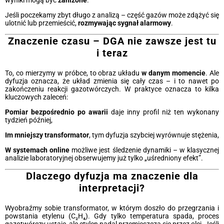
wyniki mogą być
zaniżone
.
Jeśli poczekamy zbyt długo z analizą – część gazów może zdążyć się
ulotnić lub przemieścić,
rozmywając sygnał alarmowy
.
Znaczenie czasu – DGA nie zawsze jest tu
i teraz
To, co mierzymy w próbce, to obraz układu
w danym momencie
. Ale
dyfuzja oznacza, że układ zmienia się cały czas – i to nawet po
zakończeniu reakcji gazotwórczych. W praktyce oznacza to kilka
kluczowych zaleceń:
Pomiar bezpośrednio po awarii
daje inny profil niż ten wykonany
tydzień później,
Im mniejszy transformator
, tym dyfuzja szybciej wyrównuje stężenia,
W systemach online
możliwe jest śledzenie dynamiki – w klasycznej
analizie laboratoryjnej obserwujemy już tylko „uśredniony efekt”.
Dlaczego dyfuzja ma znaczenie dla
interpretacji?
Wyobraźmy sobie transformator, w którym doszło do przegrzania i
powstania etylenu (C₂H₄). Gdy tylko temperatura spada, proces