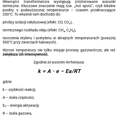
Wewnątrz transformatora występują zróżnicowane warunki
termiczne. Kluczowe znaczenie mają tzw. „hot spots”, czyli lokalne
punkty o podwyższonej temperaturze – czasem przekraczające
200°C. To właśnie tam dochodzi do:
pirolizy izolacji celulozowej (efekt: CO, CO₂),
termicznego rozkładu oleju (efekt: CH₄, C₂H₆),
tworzenia etylenu i acetylenu w skrajnych temperaturach (powyżej
500°C przy zwarciach łukowych).
Wzrost temperatury nie tylko inicjuje procesy gazotwórcze, ale też
zwiększa ich intensywność.
Zgodnie ze wzorem Arrheniusa:
k = A ⋅ e − Ea/RT
gdzie:
k – szybkość reakcji,
A – stała częstości,
Eₐ – energia aktywacji,
R – stała gazowa,