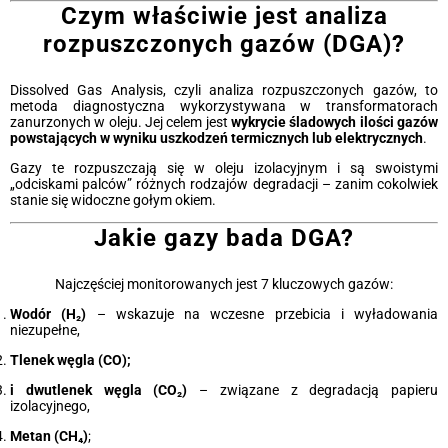
Czym właściwie jest analiza
rozpuszczonych gazów (DGA)?
Dissolved Gas Analysis, czyli analiza rozpuszczonych gazów, to
metoda diagnostyczna wykorzystywana w transformatorach
zanurzonych w oleju. Jej celem jest
wykrycie śladowych ilości gazów
powstających w wyniku uszkodzeń termicznych lub elektrycznych
.
Gazy te rozpuszczają się w oleju izolacyjnym i są swoistymi
„odciskami palców” różnych rodzajów degradacji – zanim cokolwiek
stanie się widoczne gołym okiem.
Jakie gazy bada DGA?
Najczęściej monitorowanych jest 7 kluczowych gazów:
Wodór (H₂)
– wskazuje na wczesne przebicia i wyładowania
niezupełne,
Tlenek węgla (CO);
i dwutlenek węgla (CO₂)
– związane z degradacją papieru
izolacyjnego,
Metan (CH₄)
;