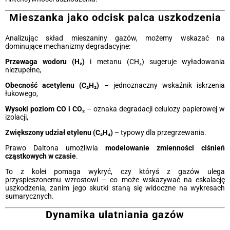
Mieszanka jako odcisk palca uszkodzenia
Analizując skład mieszaniny gazów, możemy wskazać na
dominujące mechanizmy degradacyjne:
Przewaga wodoru (H₂)
i metanu (CH₄) sugeruje wyładowania
niezupełne,
Obecność acetylenu (C₂H₂)
– jednoznaczny wskaźnik iskrzenia
łukowego,
Wysoki poziom CO i CO₂
– oznaka degradacji celulozy papierowej w
izolacji,
Zwiększony udział etylenu (C₂H₄)
– typowy dla przegrzewania.
Prawo Daltona umożliwia
modelowanie zmienności ciśnień
cząstkowych w czasie
.
To z kolei pomaga wykryć, czy któryś z gazów ulega
przyspieszonemu wzrostowi – co może wskazywać na eskalację
uszkodzenia, zanim jego skutki staną się widoczne na wykresach
sumarycznych.
Dynamika ulatniania gazów