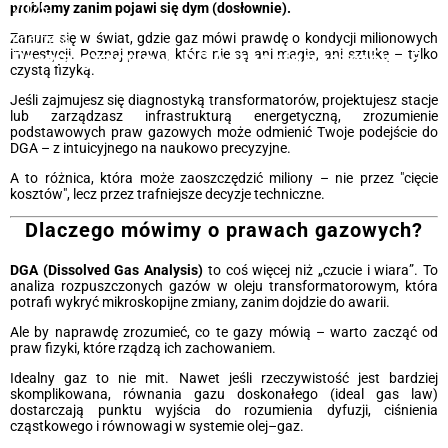
problemy zanim pojawi się dym (dosłownie).
2025
Zanurz się w świat, gdzie gaz mówi prawdę o kondycji milionowych
Energeks
inwestycji. Poznaj prawa, które nie są ani magią, ani sztuką – tylko
Prawa gazowe w DGA transformatorów: 5
czystą fizyką.
zasad, które ostrzegą przed awarią
Jeśli zajmujesz się diagnostyką transformatorów, projektujesz stacje
lub zarządzasz infrastrukturą energetyczną, zrozumienie
podstawowych praw gazowych może odmienić Twoje podejście do
DGA – z intuicyjnego na naukowo precyzyjne.
A to różnica, która może zaoszczędzić miliony – nie przez "cięcie
kosztów", lecz przez trafniejsze decyzje techniczne.
Dlaczego mówimy o prawach gazowych?
DGA (Dissolved Gas Analysis)
to coś więcej niż „czucie i wiara”. To
analiza rozpuszczonych gazów w oleju transformatorowym, która
potrafi wykryć mikroskopijne zmiany, zanim dojdzie do awarii.
Ale by naprawdę zrozumieć, co te gazy mówią – warto zacząć od
praw fizyki, które rządzą ich zachowaniem.
Idealny gaz to nie mit. Nawet jeśli rzeczywistość jest bardziej
skomplikowana, równania gazu doskonałego (ideal gas law)
dostarczają punktu wyjścia do rozumienia dyfuzji, ciśnienia
cząstkowego i równowagi w systemie olej–gaz.