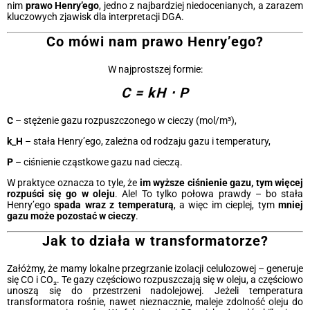
nim
prawo Henry’ego
, jedno z najbardziej niedocenianych, a zarazem
kluczowych zjawisk dla interpretacji DGA.
Co mówi nam prawo Henry’ego?
W najprostszej formie:
C = kH ⋅ P
C
– stężenie gazu rozpuszczonego w cieczy (mol/m³),
k_H
– stała Henry’ego, zależna od rodzaju gazu i temperatury,
P
– ciśnienie cząstkowe gazu nad cieczą.
W praktyce oznacza to tyle, że
im wyższe ciśnienie gazu, tym więcej
rozpuści się go w oleju
. Ale! To tylko połowa prawdy – bo stała
Henry’ego
spada wraz z temperaturą
, a więc im cieplej, tym
mniej
gazu może pozostać w cieczy
.
Jak to działa w transformatorze?
Załóżmy, że mamy lokalne przegrzanie izolacji celulozowej – generuje
się CO i CO₂. Te gazy częściowo rozpuszczają się w oleju, a częściowo
unoszą się do przestrzeni nadolejowej. Jeżeli temperatura
transformatora rośnie, nawet nieznacznie, maleje zdolność oleju do