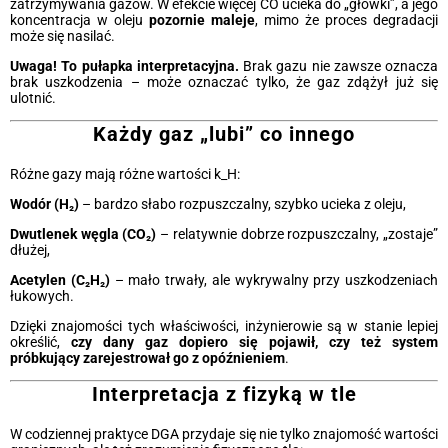
zatrzymywania gazów. W efekcie więcej CO ucieka do „główki”, a jego
koncentracja w oleju
pozornie maleje
, mimo że proces degradacji
może się nasilać.
Uwaga! To pułapka interpretacyjna.
Brak gazu nie zawsze oznacza
brak uszkodzenia – może oznaczać tylko, że gaz zdążył już się
ulotnić.
Każdy gaz „lubi” co innego
Różne gazy mają różne wartości k_H:
Wodór (H₂)
– bardzo słabo rozpuszczalny, szybko ucieka z oleju,
Dwutlenek węgla (CO₂)
– relatywnie dobrze rozpuszczalny, „zostaje”
dłużej,
Acetylen (C₂H₂)
– mało trwały, ale wykrywalny przy uszkodzeniach
łukowych.
Dzięki znajomości tych właściwości, inżynierowie są w stanie lepiej
określić,
czy dany gaz dopiero się pojawił, czy też system
próbkujący zarejestrował go z opóźnieniem
.
Interpretacja z fizyką w tle
W codziennej praktyce DGA przydaje się nie tylko znajomość wartości