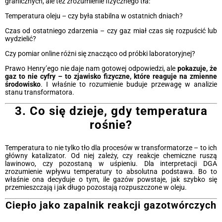
granicznych, ale też zrozumienie fizycznego tła:
Temperatura oleju – czy była stabilna w ostatnich dniach?
Czas od ostatniego zdarzenia – czy gaz miał czas się rozpuścić lub
wydzielić?
Czy pomiar online różni się znacząco od próbki laboratoryjnej?
Prawo Henry’ego nie daje nam gotowej odpowiedzi, ale
pokazuje, że
gaz to nie cyfry – to zjawisko fizyczne, które reaguje na zmienne
środowisko
. I właśnie to rozumienie buduje przewagę w analizie
stanu transformatora.
3. Co się dzieje, gdy temperatura
rośnie?
Temperatura to nie tylko tło dla procesów w transformatorze – to ich
główny katalizator. Od niej zależy, czy reakcje chemiczne ruszą
lawinowo, czy pozostaną w uśpieniu. Dla interpretacji DGA
zrozumienie wpływu temperatury to absolutna podstawa. Bo to
właśnie ona decyduje o tym, ile gazów powstaje, jak szybko się
przemieszczają i jak długo pozostają rozpuszczone w oleju.
Ciepło jako zapalnik reakcji gazotwórczych