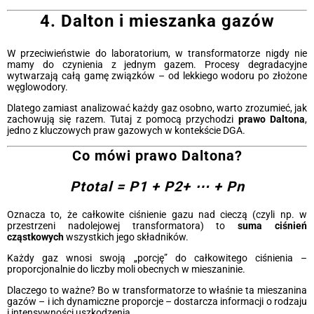
4. Dalton i mieszanka gazów
W przeciwieństwie do laboratorium, w transformatorze nigdy nie
mamy do czynienia z jednym gazem. Procesy degradacyjne
wytwarzają całą gamę związków – od lekkiego wodoru po złożone
węglowodory.
Dlatego zamiast analizować każdy gaz osobno, warto zrozumieć, jak
zachowują się razem. Tutaj z pomocą przychodzi
prawo Daltona
,
jedno z kluczowych praw gazowych w kontekście DGA.
Co mówi prawo Daltona?
Ptotal = P1 + P2+ ⋯ + Pn
Oznacza to, że całkowite ciśnienie gazu nad cieczą (czyli np. w
przestrzeni nadolejowej transformatora) to
suma ciśnień
cząstkowych
wszystkich jego składników.
Każdy gaz wnosi swoją „porcję” do całkowitego ciśnienia –
proporcjonalnie do liczby moli obecnych w mieszaninie.
Dlaczego to ważne? Bo w transformatorze to właśnie ta mieszanina
gazów – i ich dynamiczne proporcje – dostarcza informacji o rodzaju
i intensywności uszkodzenia.