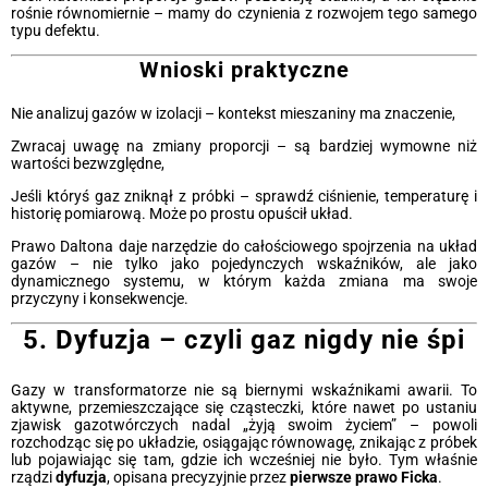
rośnie równomiernie – mamy do czynienia z rozwojem tego samego
typu defektu.
Wnioski praktyczne
Nie analizuj gazów w izolacji – kontekst mieszaniny ma znaczenie,
Zwracaj uwagę na zmiany proporcji – są bardziej wymowne niż
wartości bezwzględne,
Jeśli któryś gaz zniknął z próbki – sprawdź ciśnienie, temperaturę i
historię pomiarową. Może po prostu opuścił układ.
Prawo Daltona daje narzędzie do całościowego spojrzenia na układ
gazów – nie tylko jako pojedynczych wskaźników, ale jako
dynamicznego systemu, w którym każda zmiana ma swoje
przyczyny i konsekwencje.
5. Dyfuzja – czyli gaz nigdy nie śpi
Gazy w transformatorze nie są biernymi wskaźnikami awarii. To
aktywne, przemieszczające się cząsteczki, które nawet po ustaniu
zjawisk gazotwórczych nadal „żyją swoim życiem” – powoli
rozchodząc się po układzie, osiągając równowagę, znikając z próbek
lub pojawiając się tam, gdzie ich wcześniej nie było. Tym właśnie
rządzi
dyfuzja
, opisana precyzyjnie przez
pierwsze prawo Ficka
.