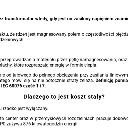
asie
nat
jowe
40
yjne
wym
idna
sys
ez transformator wtedy, gdy jest on zasilony napięciem znam
nych
poz
wałą
jed
tory
Dos
tu, że rdzeń jest magnesowany polem o częstotliwości pięćd
tyce
sta
rdzeniowych.
orze
aż 
erz
tru
 aby
(kl
o przeprowadzania materiału przez pętlę namagnesowania, ora
cią,
achy, które rozpraszają energię w formie ciepła.
cią
Klu
ałe od jałowego do pełnego obciążenia przy zasilaniu liniowym
Moc
atego mówi się na nie potocznie straty żelaza.
Definicję pomia
15 M
IEC 60076 część 1 i 7.
Izol
Dlaczego to jest koszt stały?
uz
zan
 rzadko jest wyłączany.
Zab
czu
ta center oraz w przemysłowych rozdzielniach pracuje dobow
wsp
P0 zużywa 876 kilowatogodzin energii.