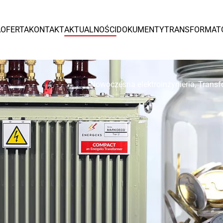
Europa
A
OFERTA
KONTAKT
AKTUALNOŚCI
DOKUMENTY
TRANSFORMAT
España
Czytaj więcej >
Nowoczesna elektroinżynieria
,
Transf
Tr
od