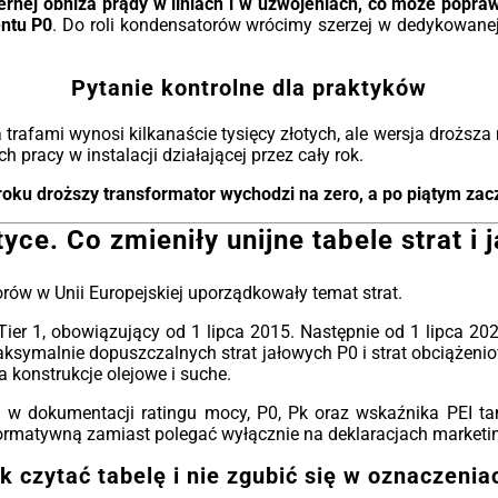
rnej obniża prądy w liniach i w uzwojeniach, co może poprawi
entu P0
. Do roli kondensatorów wrócimy szerzej w dedykowanej 
Pytanie kontrolne dla praktyków
rafami wynosi kilkanaście tysięcy złotych, ale wersja droższa
h pracy w instalacji działającej przez cały rok.
roku droższy transformator wychodzi na zero, a po piątym zacz
tyce. Co zmieniły unijne tabele strat i 
rów w Unii Europejskiej uporządkowały temat strat.
 Tier 1, obowiązujący od 1 lipca 2015. Następnie od 1 lipca 202
ksymalnie dopuszczalnych strat jałowych P0 i strat obciążeni
 konstrukcje olejowe i suche.
 dokumentacji ratingu mocy, P0, Pk oraz wskaźnika PEI tam,
normatywną zamiast polegać wyłącznie na deklaracjach market
k czytać tabelę i nie zgubić się w oznaczenia