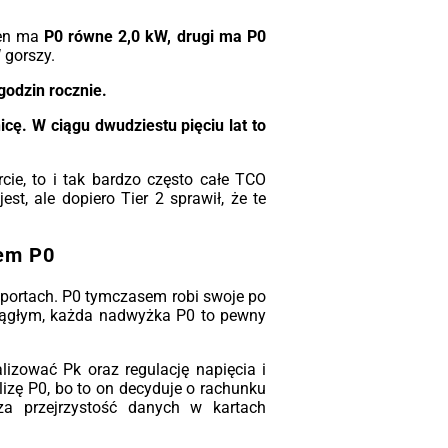
den ma
P0 równe 2,0 kW, drugi ma P0
W gorszy.
godzin rocznie.
icę. W ciągu dwudziestu pięciu lat to
rcie, to i tak bardzo często całe TCO
st, ale dopiero Tier 2 sprawił, że te
tem P0
raportach. P0 tymczasem robi swoje po
 ciągłym, każda nadwyżka P0 to pewny
lizować Pk oraz regulację napięcia i
lizę P0, bo to on decyduje o rachunku
a przejrzystość danych w kartach