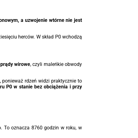
uralnym (AN) do temperatury otoczenia
°C, ale w przypadku bardziej
agających obiektów wyposażamy je w
tem wentylacji wymuszonej (AF), który
ionowym, a uzwojenie wtórne nie jest
wala na bezpieczne przeciążenie
nostki w szczytach zapotrzebowania.
tosowujemy również obudowy – od
ziesięciu herców. W skład P0 wchodzą
ndardowego wykonania IP00 do wnętrz,
po szczelne osłony IP44 do pracy w
dniejszych warunkach środowiskowych
asa klimatyczna C3, środowiskowa E3).
z
prądy wirowe
, czyli maleńkie obwody
czowe parametry w skrócie:
, ponieważ rdzeń widzi praktycznie to
 i Napięcie:
Pełen zakres od 25 kVA do
ru P0 w stanie bez obciążenia i przy
VA przy napięciu izolacji do 36 kV.
acja:
Klasa F (do 155°C) dla obu
wojeń, odporna na wilgoć i
ieczyszczenia.
ezpieczenia:
W standardzie montujemy
jniki temperatury PTC lub PT100, które
o. To oznacza 8760 godzin w roku, w
ółpracując z przekaźnikiem, chronią