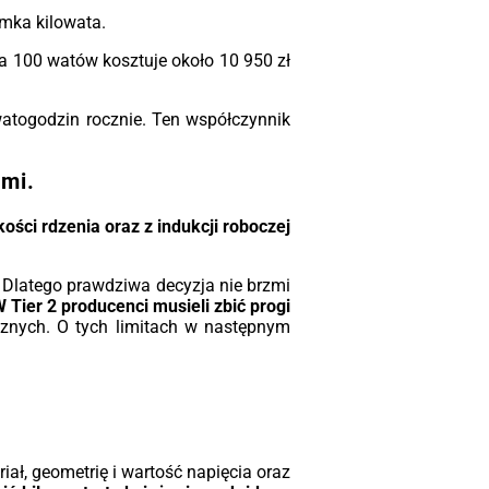
ądzenie przed przegrzaniem.
mka kilowata.
owość do pracy:
Urządzenia są odporne
wstrząsy i drgania, a dzięki zwartej
ica 100 watów kosztuje około 10 950 zł
trukcji łatwo je zintegrować w stacjach
ntenerowych czy ciasnych
watogodzin rocznie. Ten współczynnik
ieszczeniach technicznych.
ależności od konfiguracji
ami.
lkości rdzenia oraz z indukcji roboczej
. Dlatego prawdziwa decyzja nie brzmi
 Tier 2 producenci musieli zbić progi
cznych. O tych limitach w następnym
ał, geometrię i wartość napięcia oraz