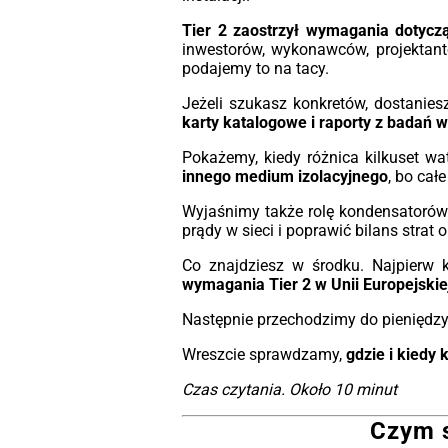
minimalne straty. Wyposażon
Tier 2 zaostrzył wymagania dotyczą
zaawansowane przełączniki zaczep
inwestorów, wykonawców, projektantó
możliwością blokady oraz porcela
podajemy to na tacy.
izolatory dla wysokiego (WN) i nisk
napięcia (NN), te transformatory ofe
Jeżeli szukasz konkretów, dostaniesz
doskonałą wydajność i trwało
karty katalogowe i raporty z badań 
Zaprojektowane do montażu zar
wewnątrz, jak i na zewnątrz, transform
Pokażemy, kiedy różnica kilkuset wa
MarkoEco2 oferują różnorodne o
innego medium izolacyjnego
, bo cał
zabezpieczeń i monitoringu, co zwię
bezpieczeństwo i efektywność operacyj
Wyjaśnimy także rolę kondensatorów. 
prądy w sieci i poprawić bilans stra
Zaangażowanie firmy Energeks w ja
jest widoczne w zgodno
Co znajdziesz w środku. Najpierw 
transformatorów MarkoEco2 z suro
wymagania Tier 2 w Unii Europejskie
standardami, takimi jak
EN 50588-1
60076-1 oraz rozporządzeniami Ecode
Następnie przechodzimy do pieniędzy
EU 548-2014.
Te transformat
Wreszcie sprawdzamy,
gdzie i kiedy 
gwarantują optymalną wydajność 
minimalnych wymagani
Czas czytania. Około 10 minut
konserwacyjnych, co czyni je niezaw
inwestycją na przyszłość.
Czym s