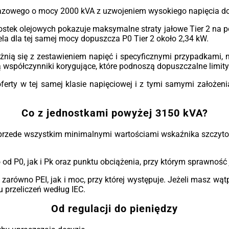
azowego o mocy 2000 kVA z uzwojeniem wysokiego napięcia do 2
ednostek olejowych pokazuje maksymalne straty jałowe Tier 2 na
la dla tej samej mocy dopuszcza P0 Tier 2 około 2,34 kW.
żnią się z zestawieniem napięć i specyficznymi przypadkami, n
 współczynniki korygujące, które podnoszą dopuszczalne limity
rty w tej samej klasie napięciowej i z tymi samymi założen
Co z jednostkami powyżej 3150 kVA?
e przede wszystkim minimalnymi wartościami wskaźnika szczytow
 od P0, jak i Pk oraz punktu obciążenia, przy którym sprawnoś
zarówno PEI, jak i moc, przy której występuje. Jeżeli masz wąt
 przeliczeń według IEC.
Od regulacji do pieniędzy