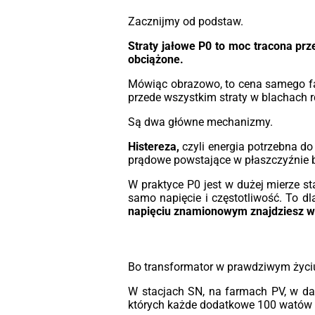
Dzięki możliwości monitorowania w cz
rzeczywistym, transformatory ole
Zacznijmy od podstaw.
MarkoEco2 optymalizują koszty operac
i zwiększają bezpieczeństwo. Sol
Straty jałowe P0 to moc tracona prz
konstrukcja i użycie materiałów odpor
obciążone.
na korozję zapewniają długotr
trwałość, co czyni te transforma
Mówiąc obrazowo, to cena samego fak
idealnymi do zastosowań w energe
przede wszystkim straty w blachach 
odnawialnej, przemyśle oraz w sekt
energetyki wiatrowej. Wybi
Są dwa główne mechanizmy.
transformatory olejowe MarkoEco2,
Histereza,
czyli energia potrzebna d
cieszyć się niezrównaną wydajnoś
prądowe powstające w płaszczyźnie bl
niezawodnością i efektywnoś
energetyczną.
W praktyce P0 jest w dużej mierze st
samo napięcie i częstotliwość. To dl
napięciu znamionowym znajdziesz w 
Bo transformator w prawdziwym życiu
W stacjach SN, na farmach PV, w da
których każde dodatkowe 100 watów 