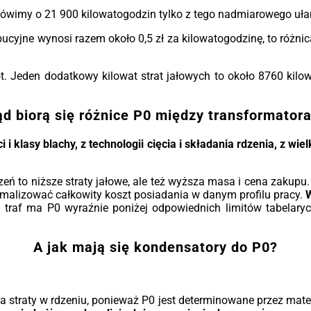
urz
mówimy o 21 900 kilowatogodzin tylko z tego nadmiarowego uła
Got
na 
ybucyjne wynosi razem około 0,5 zł za kilowatogodzinę, to różn
kons
ko
. Jeden dodatkowy kilowat strat jałowych to około 8760 kilo
pom
*W z
d biorą się różnice P0 między transformator
i i klasy blachy, z technologii cięcia i składania rdzenia, z wie
zeń to niższe straty jałowe, ale też wyższa masa i cena zakupu
ptymalizować całkowity koszt posiadania w danym profilu pracy.
W
 traf ma P0 wyraźnie poniżej odpowiednich limitów tabelary
A jak mają się kondensatory do P0?
a straty w rdzeniu, ponieważ P0 jest determinowane przez materi