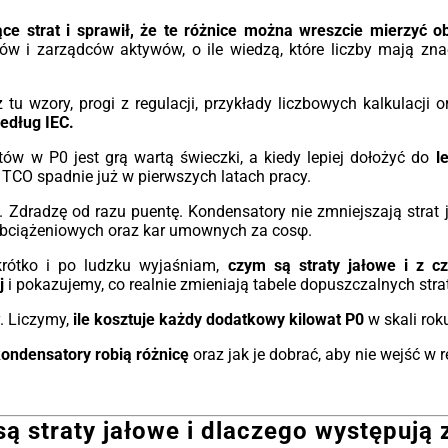
wsz
e w
jes
ce strat i sprawił, że te różnice można wreszcie mierzyć o
ów z
ide
w i zarządców aktywów, o ile wiedzą, które liczby mają znac
nowe
bud
iego
biu
rują
gdz
 tu wzory, progi z regulacji, przykłady liczbowych kalkulacji 
ść.
do z
według IEC.
ówno
atory
Eko
tów w P0 jest grą wartą świeczki, a kiedy lepiej dołożyć do
l
pcje
Każ
e TCO spadnie już w pierwszych latach pracy.
ksza
nie
ną.
czy
Zdradzę od razu puentę. Kondensatory nie zmniejszają strat j
Eco
t obciążeniowych oraz kar umownych za cosφ.
kość
wys
ści
krótko i po ludzku wyjaśniam,
czym są straty jałowe i z c
ora
wymi
j
i pokazujemy, co realnie zmieniają tabele dopuszczalnych strat
dra
, EN
obc
sign
. Liczymy,
ile kosztuje każdy dodatkowy kilowat P0
w skali roku
mni
ory
zwr
kondensatory robią różnicę
oraz jak je dobrać, aby nie wejść w r
przy
mni
ach
odną
Ela
inw
ą straty jałowe i dlaczego występują
ur