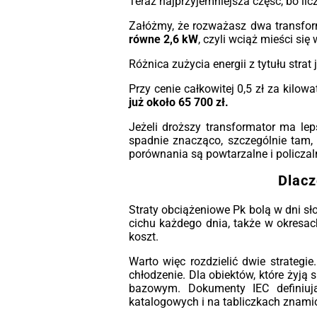
Teraz najprzyjemniejsza część, bo lic
Załóżmy, że rozważasz dwa transform
równe 2,6 kW
, czyli wciąż mieści się
Różnica zużycia energii z tytułu strat
Przy cenie całkowitej 0,5 zł za kilow
już około 65 700 zł.
Jeżeli droższy transformator ma leps
spadnie znacząco, szczególnie tam, g
porównania są powtarzalne i policzal
Dlacz
Straty obciążeniowe Pk bolą w dni sł
cichu każdego dnia, także w okresac
koszt.
Warto więc rozdzielić dwie strategi
chłodzenie. Dla obiektów, które żyją
bazowym. Dokumenty IEC definiuj
katalogowych i na tabliczkach znam