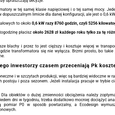
zby upraszczają decyzje.
atory w tej samej klasie napięciowej i o tej samej mocy. Je
 w dopuszczalnym limicie dla danej konfiguracji, ale jest o 0,6 k
 jałowych to około
0,6 kW razy 8760 godzin, czyli 5256 kilowato
atogodzinę płacisz
około 2628 zł każdego roku tylko za tę różn
ze blachy i przez to jest cięższy i kosztuje więcej w transpo
dzie transformatora się nie wyłącza. Brzmi prosto, bo takie je
ne.
ego inwestorzy czasem przeceniają Pk kosz
oneczne i w szczytach produkcji, więc są bardziej widoczne w 
h postoju i poza sezonem. Jeżeli instalacja pracuje w trybie
e. Dla obiektów o dużej zmienności obciążenia należy zoptyma
 siedem dni w tygodniu, trzeba dodatkowo mocniej dociążyć ana
ą pomiar P0 w sposób powtarzalny, a Ecodesign wymusz
ionowych.