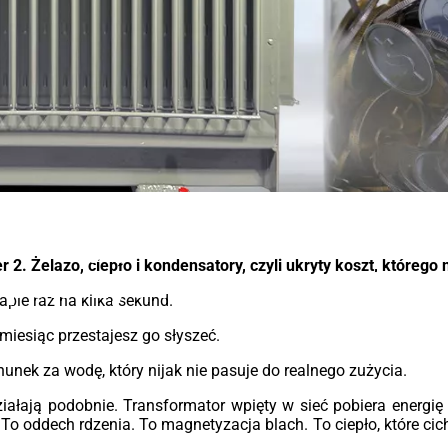
dzie
T
T
2,5%
 (5
ów )
Ser
ro
ene
eks
sku
 aby
bez
ść i
ryg
 dla
bez
Energeks
ą do
któr
Straty jałowe w transform
iach
nie
tory
utr
 2. Żelazo, ciepło i kondensatory, czyli ukryty koszt, którego n
policzyć realny koszt?
ania
słu
Tec
apie raz na kilka sekund.
ów o
W p
 miesiąc przestajesz go słyszeć.
acji
roz
wy
chunek za wodę, który nijak nie pasuje do realnego zużycia.
ep
Eco2
kwa
iałają podobnie. Transformator wpięty w sieć pobiera energię 
kcją
mie
To oddech rdzenia. To magnetyzacja blach. To ciepło, które cich
ą
IEC
wyt
ść i