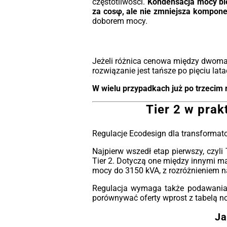
częstotliwości.
Kondensacja mocy bie
za cosφ, ale nie zmniejsza kompon
doborem mocy.
Jeżeli różnica cenowa między dwoma t
rozwiązanie jest tańsze po pięciu latac
W wielu przypadkach już po trzecim 
Tier 2 w prak
Regulacje Ecodesign dla transformato
Najpierw wszedł etap pierwszy, czyli
Tier 2. Dotyczą one między innymi ma
mocy do 3150 kVA, z rozróżnieniem na
Regulacja wymaga także podawania w
porównywać oferty wprost z tabelą 
Ja