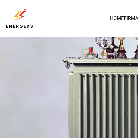
HOME
FIRM
Polska
Transformator Olejowy
MarkoEco2