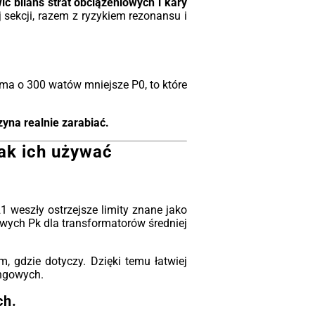
ć bilans strat obciążeniowych i kary
sekcji, razem z ryzykiem rezonansu i
 ma o 300 watów mniejsze P0, to które
yna realnie zarabiać.
jak ich używać
1 weszły ostrzejsze limity znane jako
owych Pk dla transformatorów średniej
 gdzie dotyczy. Dzięki temu łatwiej
ingowych.
ch.