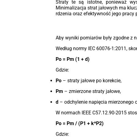
Straty te są istotne, ponieważ wy
Minimalizacja strat jałowych ma klu
rdzenia oraz efektywność jego pracy 
Aby wyniki pomiarów były zgodne z no
Według normy IEC 60076-1:2011, skory
Po = Pm (1 + d)
Gdzie:
Po
– straty jałowe po korekcie,
Pm
– zmierzone straty jałowe,
d
– odchylenie napięcia mierzonego o
W normach IEEE C57.12.90-2015 stosu
Po = Pm / (P1 + k*P2)
Gdzie: