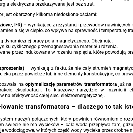
asie
nat
rgia elektryczna przekazywana jest bez strat.
jowe
40
yjne
wym
or jest obarczony kilkoma niedoskonałościami:
idna
sys
nych
poz
ziowe, I²R)
– wynikające z rezystancji przewodów nawiniętych n
wałą
jed
 zamienia się w ciepło, co wpływa na sprawność i temperaturę tr
tory
Dos
tyce
ą dynamicznej pracy pola magnetycznego. Obejmują:
sta
orze
yniku cyklicznego przemagnesowania materiału rdzenia,
aż 
erz
owane przez indukowane w rdzeniu napięcia, które powodują p
tru
 aby
(kl
cią,
cią
zproszenia)
– wynikają z faktu, że nie cały strumień magnetyc
Klu
cieka przez powietrze lub inne elementy konstrukcyjne, co prowa
Moc
 pozwala na
optymalizację parametrów transformatora
już na 
15 M
kcie eksploatacji. To kluczowe narzędzie w inżynierii ele
Izol
na efektywność całej sieci elektroenergetycznej.
uz
lowanie transformatora – dlaczego to tak ist
zan
Zab
system naczyń połączonych, który powinien równomiernie roz
czu
 świecie nie ma wycieków – cała woda przepływa tam, gdzie j
wsp
je wodociągowe, w których część wody wycieka przez drobne nie