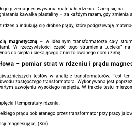
łego przemagnesowywania materiału rdzenia. Dzielą się na:
iatania kawałka plasteliny – za każdym razem, gdy zmienia si
 rdzenia indukują się drobne prądy, które podgrzewają materi
ścią magnetyczną
– w idealnym transformatorze cały strum
iami. W rzeczywistości część tego strumienia „ucieka” na 
nać do ciepła uciekającego z nieizolowanego domu zimą.
ałowa – pomiar strat w rdzeniu i prądu magne
jważniejszych testów w analizie transformatorów. Test ten 
wodu zastępczego transformatora. Wykonywana jest poprze
wartym uzwojeniu wysokiego napięcia. W trakcie testu mierzon
pięcia i temperatury rdzenia,
elkiego prądu pobieranego przez transformator przy pracy jałow
ancji magnesującej (Xm).