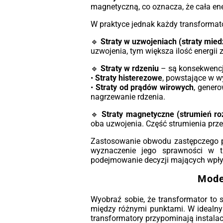
Dzięki możliwości monitorowania w cz
magnetyczną, co oznacza, że cała ene
rzeczywistym, transformatory ole
MarkoEco2 optymalizują koszty operac
W praktyce jednak każdy transformat
i zwiększają bezpieczeństwo. Sol
konstrukcja i użycie materiałów odpor
🔹
Straty w uzwojeniach (straty mied
na korozję zapewniają długotr
uzwojenia, tym większa ilość energii
trwałość, co czyni te transforma
idealnymi do zastosowań w energe
🔹
Straty w rdzeniu
– są konsekwencj
odnawialnej, przemyśle oraz w sekt
•
Straty histerezowe
, powstające w w
energetyki wiatrowej. Wybi
•
Straty od prądów wirowych
, gener
transformatory olejowe MarkoEco2,
nagrzewanie rdzenia.
cieszyć się niezrównaną wydajnoś
niezawodnością i efektywnoś
🔹
Straty magnetyczne (strumień ro
energetyczną.
oba uzwojenia. Część strumienia prze
Zastosowanie obwodu zastępczego
wyznaczenie jego sprawności w tra
podejmowanie decyzji mających wpływ 
Mode
Wyobraź sobie, że transformator to 
między różnymi punktami. W idealnym
transformatory przypominają instalac