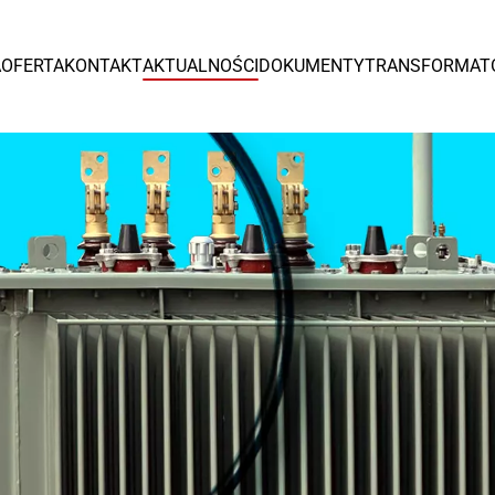
Europa
A
OFERTA
KONTAKT
AKTUALNOŚCI
DOKUMENTY
TRANSFORMAT
España
Czytaj więcej >
Tr
od