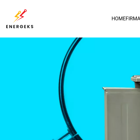
HOME
FIRM
Polska
Transformator Olejowy
MarkoEco2