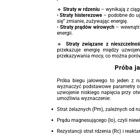
🔹
Straty w rdzeniu
– wynikają z ciąg
•
Straty histerezowe
– podobne do ugn
się” zmianie, zużywając energię.
•
Straty prądów wirowych
– wewnątrz
energii.
🔹
Straty związane z nieszczelno
przekazuje energię między uzwojen
przekazywania mocy, co można porów
Próba j
Próba biegu jałowego to jeden z na
wyznaczyć podstawowe parametry ob
uzwojenie niskiego napięcia przy ot
umożliwia wyznaczenie:
Strat żelaznych (Pm), zależnych od na
Prądu magnesującego (Io), czyli niewi
Rezystancji strat rdzenia (Rc) i reakt