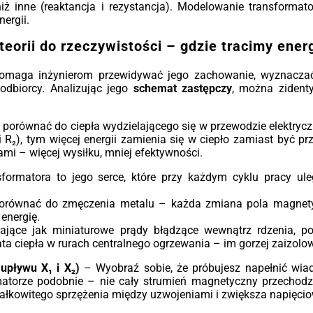
urz
iż inne (reaktancja i rezystancja). Modelowanie transforma
ergii.
Got
na 
teorii do rzeczywistości – gdzie tracimy ener
kons
ko
pomaga inżynierom przewidywać jego zachowanie, wyznaczać 
pom
dbiorcy. Analizując jego
schemat zastępczy
, można zidenty
*W z
porównać do ciepła wydzielającego się w przewodzie elektrycz
 R₂), tym więcej energii zamienia się w ciepło zamiast być p
 – więcej wysiłku, mniej efektywności.
formatora to jego serce, które przy każdym cyklu pracy u
porównać do zmęczenia metalu – każda zmiana pola magnetyc
energię.
ałające jak miniaturowe prądy błądzące wewnątrz rdzenia, 
rata ciepła w rurach centralnego ogrzewania – im gorzej zaizo
upływu X₁ i X₂)
– Wyobraź sobie, że próbujesz napełnić wiad
matorze podobnie – nie cały strumień magnetyczny przechodzi
całkowitego sprzężenia między uzwojeniami i zwiększa napięcio