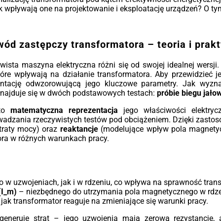
wsz
 wpływają one na projektowanie i eksploatację urządzeń? O tym
e w
jes
ów z
ide
nowe
bud
iego
biu
ód zastępczy transformatora – teoria i prak
rują
gdz
ść.
do z
wista maszyna elektryczna różni się od swojej idealnej wersji.
ówno
które wpływają na działanie transformatora. Aby przewidzieć 
atory
Eko
tację odwzorowującą jego kluczowe parametry. Jak wyzn
pcje
Każ
najduje się w dwóch podstawowych testach:
próbie biegu jało
ksza
nie
ną.
czy
 to
matematyczna reprezentacja
jego właściwości elektryc
Eco
wadzania rzeczywistych testów pod obciążeniem. Dzięki zasto
kość
wys
traty mocy) oraz
reaktancje
(modelujące wpływ pola magnety
ści
ora
ora w różnych warunkach pracy.
wymi
dra
, EN
obc
sign
mni
ory
zwr
przy
mni
 w uzwojeniach, jak i w rdzeniu, co wpływa na sprawność tran
ach
(I_m)
– niezbędnego do utrzymania pola magnetycznego w rdze
odną
Ela
 jak transformator reaguje na zmieniające się warunki pracy.
inw
ur
generuje strat – jego uzwojenia mają zerową rezystancję, 