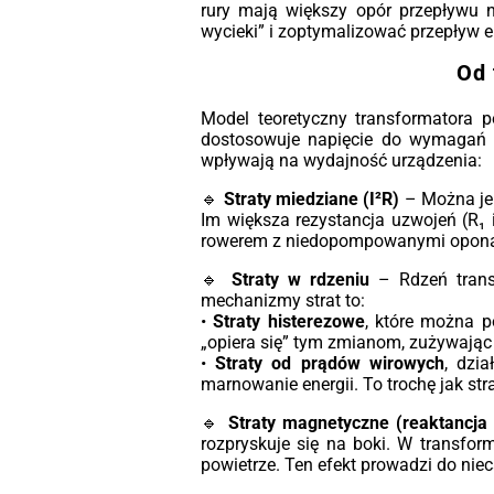
rury mają większy opór przepływu n
wycieki” i zoptymalizować przepływ en
Od 
Model teoretyczny transformatora 
dostosowuje napięcie do wymagań o
wpływają na wydajność urządzenia:
🔹
Straty miedziane (I²R)
– Można je 
Im większa rezystancja uzwojeń (R₁ i
rowerem z niedopompowanymi oponami
🔹
Straty w rdzeniu
– Rdzeń trans
mechanizmy strat to:
•
Straty histerezowe
, które można 
„opiera się” tym zmianom, zużywając 
•
Straty od prądów wirowych
, dzi
marnowanie energii. To trochę jak st
🔹
Straty magnetyczne (reaktancja 
rozpryskuje się na boki. W transfor
powietrze. Ten efekt prowadzi do nie