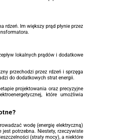
uralnym (AN) do temperatury otoczenia
°C, ale w przypadku bardziej
agających obiektów wyposażamy je w
tem wentylacji wymuszonej (AF), który
wala na bezpieczne przeciążenie
a rdzeń. Im większy prąd płynie przez
nostki w szczytach zapotrzebowania.
ansformatora.
tosowujemy również obudowy – od
ndardowego wykonania IP00 do wnętrz,
po szczelne osłony IP44 do pracy w
rzepływ lokalnych prądów i dodatkowe
dniejszych warunkach środowiskowych
asa klimatyczna C3, środowiskowa E3).
zny przechodzi przez rdzeń i sprzęga
czowe parametry w skrócie:
dzi do dodatkowych strat energii.
 i Napięcie:
Pełen zakres od 25 kVA do
etapie projektowania oraz precyzyjne
VA przy napięciu izolacji do 36 kV.
ktroenergetycznej, które umożliwia
acja:
Klasa F (do 155°C) dla obu
wojeń, odporna na wilgoć i
otne?
ieczyszczenia.
ezpieczenia:
W standardzie montujemy
prowadzać wodę (energię elektryczną)
jniki temperatury PTC lub PT100, które
est potrzebna. Niestety, rzeczywiste
ółpracując z przekaźnikiem, chronią
szczelności (straty mocy), a niektóre