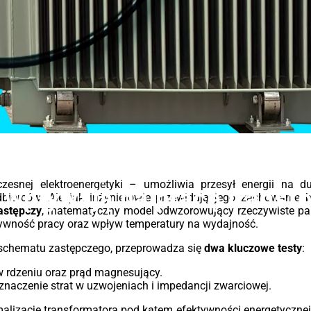
dzie
T
T
2,5%
 (5
ów )
Ser
ro
ene
eks
sku
 aby
bez
ść i
ryg
 dla
bez
Energeks
ą do
któr
Jak testy obwodu otwarte
iach
nie
tory
utr
snej elektroenergetyki – umożliwia przesył energii na duż
wpływają na pracę transf
ania
biorców. Ale jak inżynierowie przewidują jego zachowanie 
słu
Tec
astępczy
, matematyczny model odwzorowujący rzeczywiste par
ów o
W p
ywność pracy oraz wpływ temperatury na wydajność.
acji
roz
wy
schematu zastępczego, przeprowadza się
dwa kluczowe testy
:
ep
Eco2
y w rdzeniu oraz prąd magnesujący.
kwa
kcją
znaczenie strat w uzwojeniach i impedancji zwarciowej.
mie
ą
IEC
wyt
alizację transformatora pod kątem efektywności energetycznej
ść i