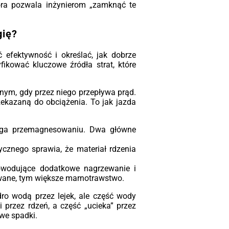
ądzenie przed przegrzaniem.
tora pozwala inżynierom „zamknąć te
owość do pracy:
Urządzenia są odporne
wstrząsy i drgania, a dzięki zwartej
gię?
trukcji łatwo je zintegrować w stacjach
ntenerowych czy ciasnych
efektywność i określać, jak dobrze
ieszczeniach technicznych.
fikować kluczowe źródła strat, które
ależności od konfiguracji
nym, gdy przez niego przepływa prąd.
rzekazaną do obciążenia. To jak jazda
lega przemagnesowaniu. Dwa główne
znego sprawia, że materiał rdzenia
powodujące dodatkowe nagrzewanie i
lowane, tym większe marnotrawstwo.
ro wodą przez lejek, ale część wody
 przez rdzeń, a część „ucieka” przez
we spadki.