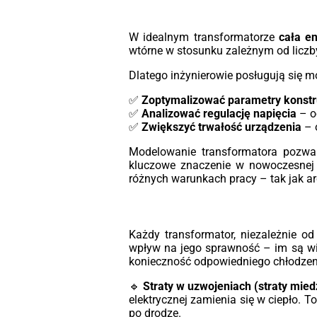
W idealnym transformatorze
cała en
wtórne w stosunku zależnym od liczb
Dlatego inżynierowie posługują się 
✅
Zoptymalizować parametry konstr
✅
Analizować regulację napięcia
– o
✅
Zwiększyć trwałość urządzenia
– o
Modelowanie transformatora pozwal
kluczowe znaczenie w nowoczesnej e
różnych warunkach pracy – tak jak ar
Każdy transformator, niezależnie od 
wpływ na jego sprawność – im są więk
konieczność odpowiedniego chłodzenia
🔹
Straty w uzwojeniach (straty mied
elektrycznej zamienia się w ciepło. To
po drodze.