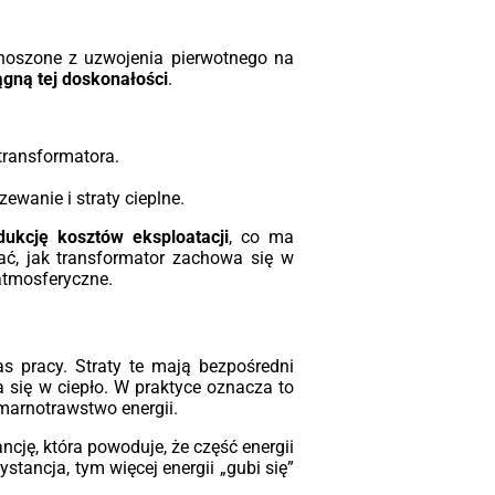
enoszone z uzwojenia pierwotnego na
ągną tej doskonałości
.
transformatora.
ewanie i straty cieplne.
dukcję kosztów eksploatacji
, co ma
ać, jak transformator zachowa się w
atmosferyczne.
zas pracy. Straty te mają bezpośredni
a się w ciepło. W praktyce oznacza to
marnotrawstwo energii.
cję, która powoduje, że część energii
ystancja, tym więcej energii „gubi się”