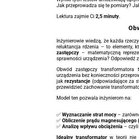
Jak przeprowadza się te pomiary? Jak
minimalne straty. Wyposażon
zaawansowane przełączniki zaczep
Lektura zajmie Ci
2,5 minuty
.
możliwością blokady oraz porcela
izolatory dla wysokiego (WN) i nisk
Obw
napięcia (NN), te transformatory ofe
doskonałą wydajność i trwało
Inżynierowie wiedzą, że każda rzeczy
Zaprojektowane do montażu zar
reluktancja rdzenia – to elementy, 
wewnątrz, jak i na zewnątrz, transform
zastępczy
– matematyczną reprezen
MarkoEco2 oferują różnorodne o
sprawności urządzenia? Odpowiedź z
zabezpieczeń i monitoringu, co zwię
bezpieczeństwo i efektywność operacyj
Obwód zastępczy transformatora
urządzenia bez konieczności przepro
Zaangażowanie firmy Energeks w ja
jak
rezystancje
(odpowiadające za s
jest widoczne w zgodno
przewidzieć zachowanie transformat
transformatorów MarkoEco2 z suro
standardami, takimi jak
EN 50588-1
Model ten pozwala inżynierom na:
60076-1 oraz rozporządzeniami Ecode
EU 548-2014.
Te transformat
gwarantują optymalną wydajność 
✅
Wyznaczanie strat mocy
– zarówno
minimalnych wymagani
✅
Obliczenie prądu magnesującego 
konserwacyjnych, co czyni je niezaw
✅
Analizę wpływu obciążenia
– czyli
inwestycją na przyszłość.
Idealny transformator
w teorii nie 