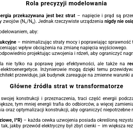
Rola precyzyji modelowania
ergia przekazywana jest bez strat
– napięcie i prąd są prz
y zwojów (N₁/N₂). Jednak rzeczywiste urządzenia
nigdy nie osi
modelowaniem, aby:
ukcyjne
– minimalizując straty mocy i poprawiając sprawność 
ceniając wpływ obciążenia na zmianę napięcia wyjściowego.
dpowiednio projektując uzwojenia i rdzeń, aby ograniczyć nagrz
a nie tylko na poprawę jego efektywności, ale także na
re
lektroenergetyce. Inżynierowie mogą dzięki temu przewidyw
chitekt przewiduje, jak budynek zareaguje na zmienne warunki 
Główne źródła strat w transformatorze
swojej konstrukcji i przeznaczenia, traci część energii podc
sze, tym mniej energii trafia do odbiorców, a więcej zamieni
 oraz optymalizacji konstrukcji, aby ograniczyć niepotrzebne 
ziowe, I²R)
– każda cewka uzwojenia posiada określoną rezystan
 tak, jakby przewód elektryczny był zbyt cienki – im większa rez