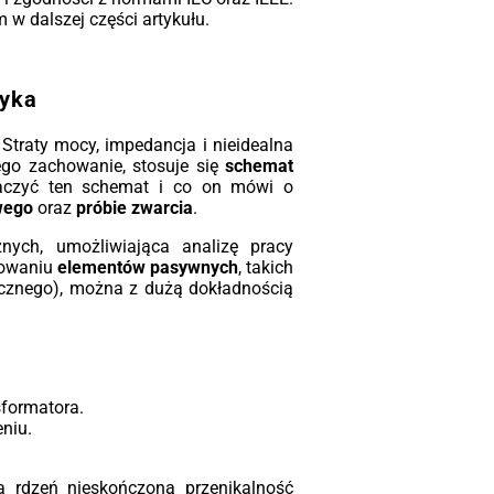
ystkim ognioodporność. Transformator
 w dalszej części artykułu.
t samogasnący (klasa F1), co czyni go
alnym wyborem do instalacji wewnątrz
ynków – szpitali, galerii handlowych,
rowców czy zakładów przemysłowych,
tyka
ie ryzyko pożaru musi być zredukowane
era.
 Straty mocy, impedancja i nieidealna
jego zachowanie, stosuje się
schemat
nomia pracy zgodnie z EcoDesign
aczyć ten schemat i co on mówi o
dy transformator z serii TeoEco2,
wego
oraz
próbie zwarcia
.
zależnie czy jest to jednostka 100 kVA
 potężne 15 MVA, spełnia normy
znych, umożliwiająca analizę pracy
Design Tier 2 (Etap II). Zastosowanie
sowaniu
elementów pasywnych
, takich
okiej jakości rdzeni magnetycznych
cznego), można z dużą dokładnością
z uzwojeń aluminiowych pozwoliło nam
stycznie obniżyć straty jałowe i
iążeniowe. Dla inwestora oznacza to
ejsze rachunki za energię i szybszy
ot z inwestycji, a dla środowiska –
ejszy ślad węglowy.
sformatora.
niu.
styczność konfiguracji
Wiemy, że każda
estycja jest inna. Standardowo nasze
ządzenia pracują w chłodzeniu
a rdzeń nieskończoną przenikalność