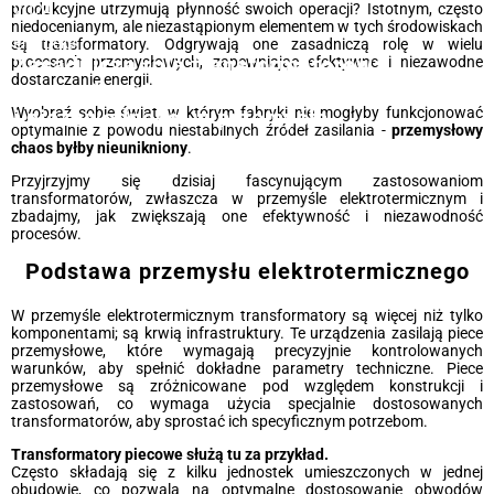
produkcyjne utrzymują płynność swoich operacji? Istotnym, często
2024
niedocenianym, ale niezastąpionym elementem w tych środowiskach
Energeks
są transformatory. Odgrywają one zasadniczą rolę w wielu
Zasadnicza rola transformatorów:
procesach przemysłowych, zapewniając efektywne i niezawodne
dostarczanie energii.
optymalizacja efektywności energetycznej
Wyobraź sobie świat, w którym fabryki nie mogłyby funkcjonować
i niezawodności w przemyśle
optymalnie z powodu niestabilnych źródeł zasilania -
przemysłowy
chaos byłby nieunikniony
.
Przyjrzyjmy się dzisiaj fascynującym zastosowaniom
transformatorów, zwłaszcza w przemyśle elektrotermicznym i
zbadajmy, jak zwiększają one efektywność i niezawodność
procesów.
Podstawa przemysłu elektrotermicznego
W przemyśle elektrotermicznym transformatory są więcej niż tylko
komponentami; są krwią infrastruktury. Te urządzenia zasilają piece
przemysłowe, które wymagają precyzyjnie kontrolowanych
warunków, aby spełnić dokładne parametry techniczne. Piece
przemysłowe są zróżnicowane pod względem konstrukcji i
zastosowań, co wymaga użycia specjalnie dostosowanych
transformatorów, aby sprostać ich specyficznym potrzebom.
Transformatory piecowe służą tu za przykład.
Często składają się z kilku jednostek umieszczonych w jednej
obudowie, co pozwala na optymalne dostosowanie obwodów