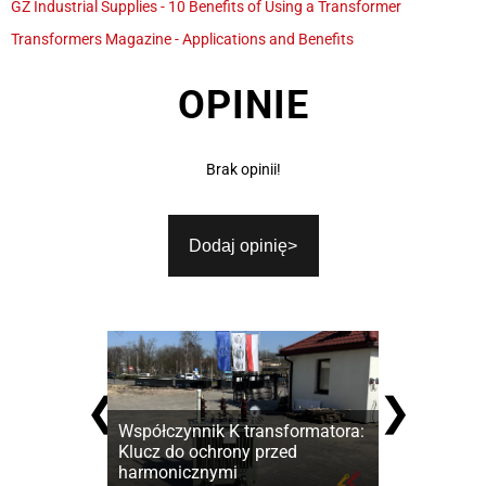
GZ Industrial Supplies - 10 Benefits of Using a Transformer
Transformers Magazine - Applications and Benefits
OPINIE
Brak opinii!
Dodaj opinię
❮
❯
Współczynnik K transformatora:
Jak zbudowa
Klucz do ochrony przed
średniego n
harmonicznymi
zanim zapro