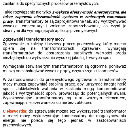
zasilania do specyficznych procesów przemysłowych.
Takie rozwiązanie nie tylko
zwiększa efektywność energetyczną, ale
także zapewnia niezawodność systemu w zmiennych warunkach
pracy
. Transformatory te są zaprojektowane tak, aby wytrzymywać
wysokie temperatury i zmienne zapotrzebowanie, co czyni je
idealnymi dla wymagających aplikacji przemysłowych.
Zgrzewarki i transformatory mocy
Zgrzewanie to kolejny kluczowy proces przemysłowy, który mocno
opiera się na transformatorach. Zgrzewarki wymagają
transformatorów do dostarczania stabilnych wartości prądu
niezbędnych do wytwarzania wysokiej jakości, trwałych spoin.
Wymagania stawiane tym transformatorom są ogromne, ponieważ
muszą one obsługiwać wysokie prądy, często rzędu kiloamperów.
W zastosowaniach do przemysłowego zgrzewania transformatory
mocy muszą zapewniać stabilną pracę, aby utrzymać integralność
spoin. Jakiekolwiek wahania w zasilaniu mogą kompromitować
jakość i wytrzymałość spoin, prowadząc do potencjalnych awarii.
Wysokowydajne transformatory są tutaj ważnym elementem,
zapewniając nieprzerwane zasilanie bez zakłóceń.
Ciekawostka:
do zgrzewanie można też wykorzystać transformator
o małej mocy, wykorzystując kondensatory do magazynowania
energii, nie poleca się tego jednak w zastosowaniach
przemysłowych.