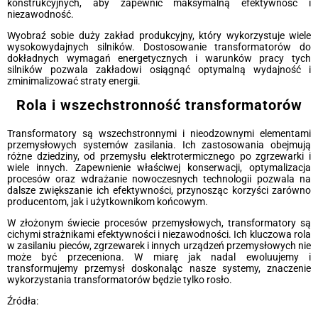
konstrukcyjnych, aby zapewnić maksymalną efektywność i
niezawodność.
Wyobraź sobie duży zakład produkcyjny, który wykorzystuje wiele
wysokowydajnych silników. Dostosowanie transformatorów do
dokładnych wymagań energetycznych i warunków pracy tych
silników pozwala zakładowi osiągnąć optymalną wydajność i
zminimalizować straty energii.
Rola i wszechstronność transformatorów
Transformatory są wszechstronnymi i nieodzownymi elementami
przemysłowych systemów zasilania. Ich zastosowania obejmują
różne dziedziny, od przemysłu elektrotermicznego po zgrzewarki i
wiele innych. Zapewnienie właściwej konserwacji, optymalizacja
procesów oraz wdrażanie nowoczesnych technologii pozwala na
dalsze zwiększanie ich efektywności, przynosząc korzyści zarówno
producentom, jak i użytkownikom końcowym.
W złożonym świecie procesów przemysłowych, transformatory są
cichymi strażnikami efektywności i niezawodności. Ich kluczowa rola
w zasilaniu pieców, zgrzewarek i innych urządzeń przemysłowych nie
może być przeceniona. W miarę jak nadal ewoluujemy i
transformujemy przemysł doskonaląc nasze systemy, znaczenie
wykorzystania transformatorów będzie tylko rosło.
Źródła: