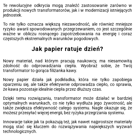
Te rewolucyjne odkrycia mogą znaleźć zastosowanie zarówno w
produkcji nowych transformatorów, jak i w modernizacji istniejących
jednostek.
To nie tylko oznacza większą niezawodność, ale również mniejsze
ryzyko awarii spowodowanych przegrzewaniem, co jest szczególnie
ważne w obliczu rosnącego zapotrzebowania na energię i coraz
częstszych ekstremalnych warunków pogodowych.
Jak papier ratuje dzień?
Nowy materiał, nad którym pracują naukowcy, ma niesamowitą
zdolność do odprowadzania ciepła. Wyobraź sobie, że Twój
transformator to gorąca filiżanka kawy.
Nowy papier działa jak podkładka, która nie tylko zapobiega
oparzeniu się, ale także efektywnie odprowadza ciepło, co sprawia,
że kawa pozostaje idealnie ciepła przez dłuższy czas.
Dzięki temu rozwiązaniu, transformator może działać w bardziej
optymalnych warunkach, co nie tylko wydłuża jego żywotność, ale
także zwiększa efektywność całego systemu. Nagle okazuje się, że
możesz przesyłać więcej energii, bez ryzyka przegrzania systemu.
Innowacje takie jak ta pokazują też, jak nawet najprostsze materiały
mogą stać się kluczem do rozwiązywania największych wyzwań
technologicznych.