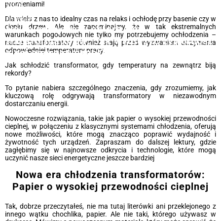
promieniami!
2024
Dla wielu z nas to idealny czas na relaks i ochłodę przy basenie czy w
Energeks
cieniu drzew. Ale nie zapominajmy, że w tak ekstremalnych
Nowe odkrycia w chłodzeniu
warunkach pogodowych nie tylko my potrzebujemy ochłodzenia –
transformatorów: Jak wydłużyć żywotność
nasze transformatory również stają przed wyzwaniem utrzymania
odpowiedniej temperatury pracy.
sieci energetycznej?
Jak schłodzić transformator, gdy temperatury na zewnątrz biją
rekordy?
To pytanie nabiera szczególnego znaczenia, gdy zrozumiemy, jak
kluczową rolę odgrywają transformatory w niezawodnym
dostarczaniu energii.
Nowoczesne rozwiązania, takie jak papier o wysokiej przewodności
cieplnej, w połączeniu z klasycznymi systemami chłodzenia, oferują
nowe możliwości, które mogą znacząco poprawić wydajność i
żywotność tych urządzeń. Zapraszam do dalszej lektury, gdzie
zagłębimy się w najnowsze odkrycia i technologie, które mogą
uczynić nasze sieci energetyczne jeszcze bardziej
Nowa era chłodzenia transformatorów:
Papier o wysokiej przewodności cieplnej
Tak, dobrze przeczytałeś, nie ma tutaj literówki ani przeklejonego z
innego wątku chochlika, papier. Ale nie taki, którego używasz w