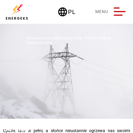
language
PL
MENU
Deutschland
Nowoczesna elektroinżynieria
,
Transformacja
energetyczna
30 M08
Upalne lato w pełni, a słońce nieustannie ogrzewa nas swoimi