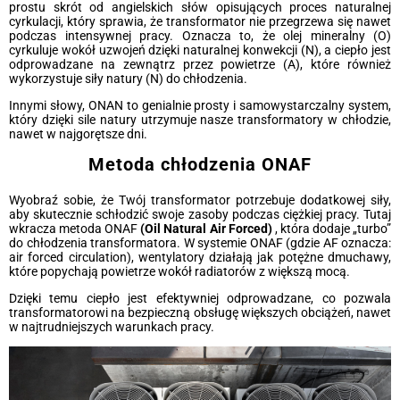
prostu skrót od angielskich słów opisujących proces naturalnej
cyrkulacji, który sprawia, że transformator nie przegrzewa się nawet
podczas intensywnej pracy. Oznacza to, że olej mineralny (O)
cyrkuluje wokół uzwojeń dzięki naturalnej konwekcji (N), a ciepło jest
odprowadzane na zewnątrz przez powietrze (A), które również
wykorzystuje siły natury (N) do chłodzenia.
Innymi słowy, ONAN to genialnie prosty i samowystarczalny system,
który dzięki sile natury utrzymuje nasze transformatory w chłodzie,
nawet w najgorętsze dni.
Metoda chłodzenia ONAF
Wyobraź sobie, że Twój transformator potrzebuje dodatkowej siły,
aby skutecznie schłodzić swoje zasoby podczas ciężkiej pracy. Tutaj
wkracza metoda ONAF
(Oil Natural Air Forced)
, która dodaje „turbo”
do chłodzenia transformatora. W systemie ONAF (gdzie AF oznacza:
air forced circulation), wentylatory działają jak potężne dmuchawy,
które popychają powietrze wokół radiatorów z większą mocą.
Dzięki temu ciepło jest efektywniej odprowadzane, co pozwala
transformatorowi na bezpieczną obsługę większych obciążeń, nawet
w najtrudniejszych warunkach pracy.