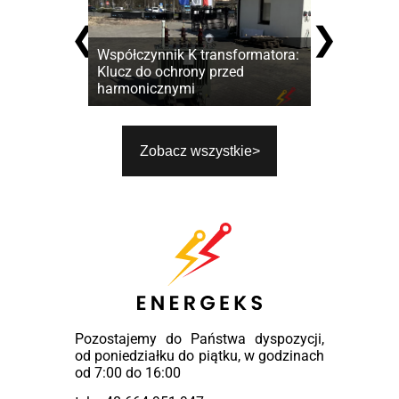
❮
❯
Współczynnik K transformatora:
Jak zbudowa
Klucz do ochrony przed
średniego n
harmonicznymi
zanim zapro
Zobacz wszystkie
Pozostajemy do Państwa dyspozycji,
od poniedziałku do piątku, w godzinach
od 7:00 do 16:00