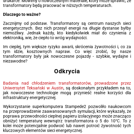
drukarce. Mówimy o nowoczesnym materiale, który może sprawić, że
transformatory będą pracować w niższych temperaturach.
Dlaczego to ważne?
Zacznijmy od podstaw. Transformatory są centrum naszych sieci
energetycznych. Bez nich przesył energii na długie dystanse byłby
niemożliwy. Jednak każdy, kto kiedykolwiek miał do czynienia z
elektroniką, wie, że ciepło to wróg wydajności.
Im cieplej, tym większe ryzyko awarii, skrócenia żywotności i, co za
tym idzie, kosztownych napraw. Co więc zrobić, by nasze
transformatory były jak nowoczesne pojazdy - szybkie, wydajne i
niezawodne?
Odkrycia
Badania nad chłodzeniem transformatorów, prowadzone przez
Uniwersytet Teksański w Austin
, są doskonałym przykładem na to,
jak nowoczesne technologie mogą przynieść realne korzyści dla
infrastruktury energetycznej.
Wykorzystanie superkomputera Stampede2 pozwoliło naukowcom
na przeprowadzenie zaawansowanych symulacji, które wykazały, że
poprawa przewodności cieplnej papieru izolacyjnego może znacząco
obniżyć temperaturę wewnątrz transformatora o 5 do 10°C. To z
kolei może potencjalnie podwoić lub nawet potroić żywotność tych
kluczowych elementów sieci energetycznej.