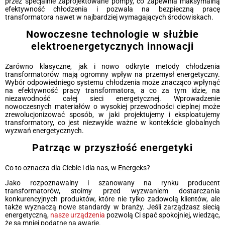
przez specjalnie zaprojektowane pompy, co zapewnia maksymalną
efektywność chłodzenia i pozwala na bezpieczną pracę
transformatora nawet w najbardziej wymagających środowiskach.
Nowoczesne technologie
w służbie
elektroenergetycznych innowacji
Zarówno klasyczne, jak i nowo odkryte metody chłodzenia
transformatorów mają ogromny wpływ na przemysł energetyczny.
Wybór odpowiedniego systemu chłodzenia może znacząco wpłynąć
na efektywność pracy transformatora, a co za tym idzie, na
niezawodność całej sieci energetycznej. Wprowadzenie
nowoczesnych materiałów o wysokiej przewodności cieplnej może
zrewolucjonizować sposób, w jaki projektujemy i eksploatujemy
transformatory, co jest niezwykle ważne w kontekście globalnych
wyzwań energetycznych.
Patrząc w przyszłość energetyki
Co to oznacza dla Ciebie i dla nas, w Energeks?
Jako rozpoznawalny i szanowany na rynku producent
transformatorów, stoimy przed wyzwaniem dostarczania
konkurencyjnych produktów, które nie tylko zadowolą klientów, ale
także wyznaczą nowe standardy w branży. Jeśli zarządzasz siecią
energetyczną,
nasze urządzenia
pozwolą Ci spać spokojniej, wiedząc,
że są mniej podatne na awarie.